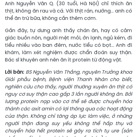
Anh Nguyễn Văn Q. (30 tuổi, Hà Nội) chỉ thích ăn
thịt, không ăn rau và cá. Với thịt rán, nướng... anh có
thể ăn trừ bữa, không cần thêm cơm.
Gần đây, tự dưng anh thấy chán ăn, hay có cảm
giác buồn nôn, người mệt mỏi, ớn lạnh, ngủ kém, đi
tiểu nhiều vào ban đêm, nước tiểu có bọt... Anh đi
khám, làm xét nghiệm được chẩn đoán suy thận.
Bác sĩ khuyên anh nên ăn ít protein từ động vật.
Lời bàn:
BS Nguyễn Văn Thắng, nguyên Trưởng khoa
Giải phẫu bệnh, Bệnh viện Thanh Nhàn cho biết,
nghiên cứu cho thấy, người thường xuyên ăn thịt có
nguy cơ suy thận cao gấp 3 lần người không ăn. Bởi
lượng protein nạp vào cơ thể sẽ được chuyển hóa
thành các axit amin có lợi thông qua các hoạt động
của thận. Không chỉ tăng áp lực làm việc, ở những
người thận đang suy yếu không thể hấp thụ và
chuyển hóa hết protein sẽ gây ra tích tụ ure (sản