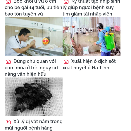
Bóc khối u vú 8 cm
Kỹ thuật tạo nhịp sinh
cho bé gái 14 tuổi, ưu tiên
lý giúp người bệnh suy
bảo tồn tuyến vú
tim giảm tái nhập viện
Đừng chủ quan với
Xuất hiện ổ dịch sốt
cúm mùa ở trẻ, nguy cơ
xuất huyết ở Hà Tĩnh
nặng vẫn hiện hữu
Xử lý dị vật nằm trong
mũi người bệnh hàng