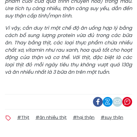
phẩm cuối của quá trình chuyển hóa) trong máu.
Ure tích tụ càng nhiều, thận càng suy yếu, dẫn đến
suy thận cấp tính/mạn tính.
Vì vậy, cần duy trì một chế độ ăn uống hợp lý bằng
cách bổ sung lượng protein vừa đủ trong các bữa
ăn. Thay bằng thịt, các loại thực phẩm chứa nhiều
chất xơ, vitamin như rau xanh, hoa quả tốt cho hoạt
động của thận và cơ thể. Với thịt, đặc biệt là các
loại thịt đỏ mỗi ngày tiêu thụ không vượt quá 130g
và ăn nhiều nhất là 3 bữa ăn trên một tuần.
#Thịt
#ăn nhiều thịt
#hại thận
#suy thận