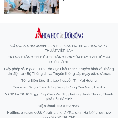
CƠ QUAN CHỦ QUẢN:
LIÊN HIỆP CÁC HỘI KHOA HỌC VÀ KỸ
THUẬT VIỆT NAM
TRANG THÔNG TIN ĐIỆN TỬ TỔNG HỢP CỦA BÁO TRI THỨC VÀ
CUỘC SỐNG
Giấy phép số 113/GP-TTĐT do Cục Phát thanh, truyền hình và Thông
tin điện tử - Bộ Thông tin và Truyền thông cấp ngày 08/07/2021
Tổng Biên tập:
Nhà báo Nguyễn Thị Mai Hương
Tòa soạn:
Số 70 Trần Hưng Đạo, phường Cửa Nam, Hà Nội
VPĐD tại TP.HCM:
590/24 Phan Văn Trị, phường Hạnh Thông, Thành
phố Hồ Chí Minh
Điện thoại:
024 6 254 3519
Hotline:
035 249 5588 / 096 523 7756 (Toà soạn Hà Nội) / 091 122
1222 (VPĐD TPHCM)