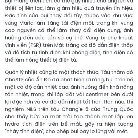
Bụi mang điện tích, có thể gây nhiễu cho ăngten và
thiết bị liên lạc, làm giảm hiệu quả truyền tín hiệu.
Đặc tính của bụi thay đổi tùy thuộc vào khu vực:
vùng Maria làm tăng tải điện môi, trong khi vùng
cao nguyên có thể làm thay đổi điện dung, ảnh
hưởng đến các tần số cụ thể. Vùng bị che khuất
vĩnh viễn (PSR) trên Mặt trăng có độ dẫn điện thấp
và dễ tích tụ tĩnh điện; khi phóng điện, tĩnh điện có
thể làm hỏng thiết bị điện tử.
Quản lý nhiệt cũng là một thách thức. Tàu thăm dò
ChaSTE của Ấn Độ đã phát hiện ra rằng, bụi trên bề
mặt có độ dẫn nhiệt cao, ảnh hưởng đến khả năng
tản nhiệt, trong khi lớp đất vài centimet bên dưới
lại đặc hơn và có độ dẫn nhiệt tốt hơn. Hơn nữa, thí
nghiệm NILS trên tàu Chang'e-6 của Trung Quốc
cho thấy bức xạ mặt trời tạo thành một lớp ion
hydro tích điện trên bề mặt, gây ra hiện tượng
"nhảy tĩnh điện", cho phép bụi bay lơ lửng vài mét.