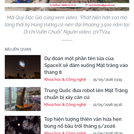
Mời Quý Độc Giả cùng xem video: “Phát hiện hơn 100 mộ
táng thời kỳ Hùng Vương có niên đại khoảng 3.500 năm tại
Di chỉ Vườn Chuối”. Nguồn video: @VTV24.
BÀI LIÊN QUAN
Dự đoán một phần tên lửa của
SpaceX sẽ đâm xuống Mặt trăng vào
tháng 8
Khoa học & Công nghệ
15/05/2026 03:19
Trung Quốc đưa robot lên Mặt Trăng
chuẩn bị xây căn cứ
Khoa học & Công nghệ
12/05/2026 05:16
Top hiện tượng thiên văn hứa hẹn
bùng nổ bầu trời tháng 5/2026
Khoa học & Công nghệ
01/05/2026 06:30