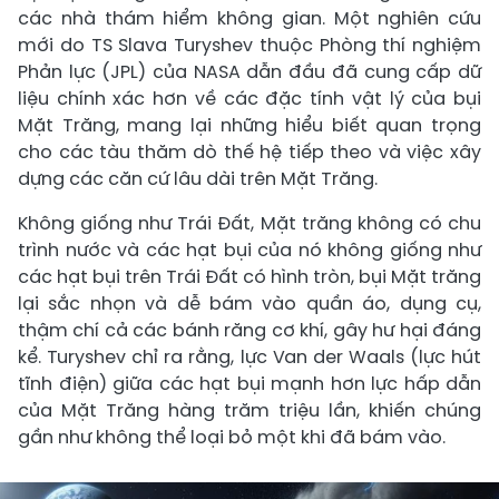
các nhà thám hiểm không gian. Một nghiên cứu
mới do TS Slava Turyshev thuộc Phòng thí nghiệm
Phản lực (JPL) của NASA dẫn đầu đã cung cấp dữ
liệu chính xác hơn về các đặc tính vật lý của bụi
Mặt Trăng, mang lại những hiểu biết quan trọng
cho các tàu thăm dò thế hệ tiếp theo và việc xây
dựng các căn cứ lâu dài trên Mặt Trăng.
Không giống như Trái Đất, Mặt trăng không có chu
trình nước và các hạt bụi của nó không giống như
các hạt bụi trên Trái Đất có hình tròn, bụi Mặt trăng
lại sắc nhọn và dễ bám vào quần áo, dụng cụ,
thậm chí cả các bánh răng cơ khí, gây hư hại đáng
kể. Turyshev chỉ ra rằng, lực Van der Waals (lực hút
tĩnh điện) giữa các hạt bụi mạnh hơn lực hấp dẫn
của Mặt Trăng hàng trăm triệu lần, khiến chúng
gần như không thể loại bỏ một khi đã bám vào.