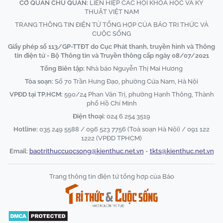
CƠ QUAN CHỦ QUẢN:
LIÊN HIỆP CÁC HỘI KHOA HỌC VÀ KỸ
THUẬT VIỆT NAM
TRANG THÔNG TIN ĐIỆN TỬ TỔNG HỢP CỦA BÁO TRI THỨC VÀ
CUỘC SỐNG
Giấy phép số 113/GP-TTĐT do Cục Phát thanh, truyền hình và Thông
tin điện tử - Bộ Thông tin và Truyền thông cấp ngày 08/07/2021
Tổng Biên tập:
Nhà báo Nguyễn Thị Mai Hương
Tòa soạn:
Số 70 Trần Hưng Đạo, phường Cửa Nam, Hà Nội
VPĐD tại TP.HCM:
590/24 Phan Văn Trị, phường Hạnh Thông, Thành
phố Hồ Chí Minh
Điện thoại:
024 6 254 3519
Hotline:
035 249 5588 / 096 523 7756 (Toà soạn Hà Nội) / 091 122
1222 (VPĐD TPHCM)
Email:
baotrithuccuocsong@kienthuc.net.vn
-
tkts@kienthuc.net.vn
Trang thông tin điện tử tổng hợp của Báo