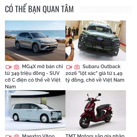
CÓ THỂ BẠN QUAN TÂM
MG4X mở bán chỉ
Subaru Outback
từ 349 triệu đồng - SUV
2026 "lột xác" giá từ 1,49
cỡ C điện có thể về Việt
tỷ đồng, chờ về Việt Nam
Nam
Maextro V800
TMT Motors sắp gia nhập