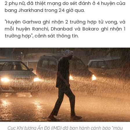
2 phụ nữ, đã thiệt mạng do sét đánh ở 4 huyện của
bang Jharkhand trong 24 giờ qua.
"Huyện Garhwa ghi nhận 2 trường hợp tử vong, và
mỗi huyện Ranchi, Dhanbad và Bokaro ghi nhận 1
trường hợp", cảnh sát thông tin.
Cục Khí tượng Ấn Độ (IMD) đã ban hành cảnh báo "màu