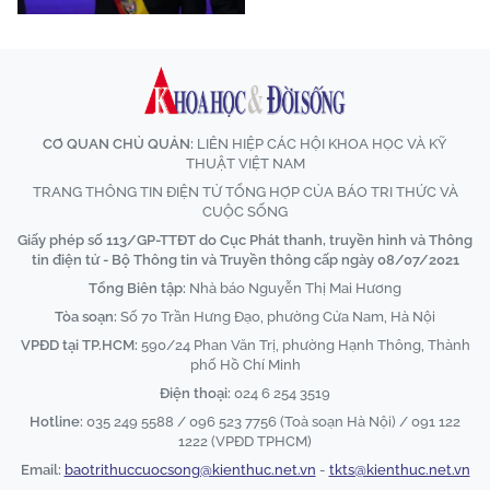
CƠ QUAN CHỦ QUẢN:
LIÊN HIỆP CÁC HỘI KHOA HỌC VÀ KỸ
THUẬT VIỆT NAM
TRANG THÔNG TIN ĐIỆN TỬ TỔNG HỢP CỦA BÁO TRI THỨC VÀ
CUỘC SỐNG
Giấy phép số 113/GP-TTĐT do Cục Phát thanh, truyền hình và Thông
tin điện tử - Bộ Thông tin và Truyền thông cấp ngày 08/07/2021
Tổng Biên tập:
Nhà báo Nguyễn Thị Mai Hương
Tòa soạn:
Số 70 Trần Hưng Đạo, phường Cửa Nam, Hà Nội
VPĐD tại TP.HCM:
590/24 Phan Văn Trị, phường Hạnh Thông, Thành
phố Hồ Chí Minh
Điện thoại:
024 6 254 3519
Hotline:
035 249 5588 / 096 523 7756 (Toà soạn Hà Nội) / 091 122
1222 (VPĐD TPHCM)
Email:
baotrithuccuocsong@kienthuc.net.vn
-
tkts@kienthuc.net.vn