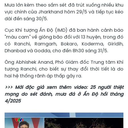
Mưa lớn kèm theo sấm sét đã trút xuống nhiều khu
vực chính của Jharkhand hôm 29/5 và tiếp tục kéo
dài đến sáng 30/5.
Cục Khí tượng Ấn Độ (IMD) đã ban hành cảnh báo
"màu cam" về giông bão đối với 13 huyện, trong đó
có Ranchi, Ramgarh, Bokaro, Koderma, Giridih,
Dhanbad và Godda, cho đến 8h30 sáng 31/5.
Ông Abhishek Anand, Phó Giám đốc Trung tâm Khí
tượng Ranchi, cho biết sự thay đổi thời tiết là do
hai hệ thống rãnh áp thấp gây ra.
>>> Mời độc giả xem thêm video: 25 người thiệt
mạng do sét đánh, mưa đá ở Ấn Độ hồi tháng
4/2025