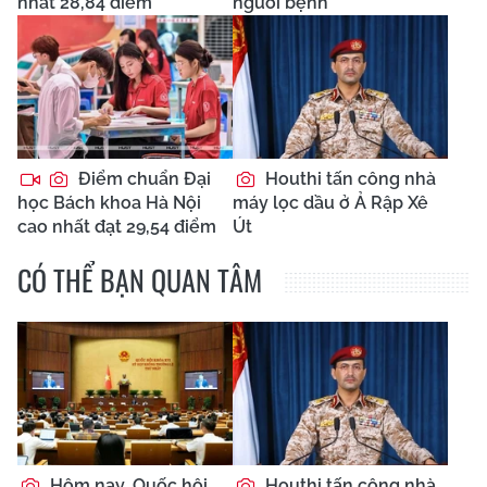
nhất 28,84 điểm
người bệnh
Điểm chuẩn Đại
Houthi tấn công nhà
học Bách khoa Hà Nội
máy lọc dầu ở Ả Rập Xê
cao nhất đạt 29,54 điểm
Út
CÓ THỂ BẠN QUAN TÂM
Hôm nay, Quốc hội
Houthi tấn công nhà