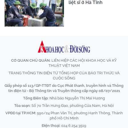
liệt sĩ ở Hà Tĩnh
CƠ QUAN CHỦ QUẢN:
LIÊN HIỆP CÁC HỘI KHOA HỌC VÀ KỸ
THUẬT VIỆT NAM
TRANG THÔNG TIN ĐIỆN TỬ TỔNG HỢP CỦA BÁO TRI THỨC VÀ
CUỘC SỐNG
Giấy phép số 113/GP-TTĐT do Cục Phát thanh, truyền hình và Thông
tin điện tử - Bộ Thông tin và Truyền thông cấp ngày 08/07/2021
Tổng Biên tập:
Nhà báo Nguyễn Thị Mai Hương
Tòa soạn:
Số 70 Trần Hưng Đạo, phường Cửa Nam, Hà Nội
VPĐD tại TP.HCM:
590/24 Phan Văn Trị, phường Hạnh Thông, Thành
phố Hồ Chí Minh
Điện thoại:
024 6 254 3519