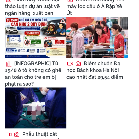
thảo luận dự án luật về
máy lọc dầu ở Ả Rập Xê
ngân hàng, xuất bản
Út
[INFOGRAPHIC] Từ
Điểm chuẩn Đại
15/8 ô tô không có ghế
học Bách khoa Hà Nội
an toàn cho trẻ em bị
cao nhất đạt 29,54 điểm
phạt ra sao?
Phẫu thuật cắt