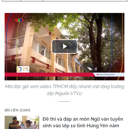
Play
Video
Mời độc giả xem video TPHCM đẩy nhanh mở rộng trường
lớp (Nguồn VTV1)
BÀI LIÊN QUAN
Đề thi và đáp án môn Ngữ văn tuyển
sinh vào lớp 10 tỉnh Hưng Yên năm