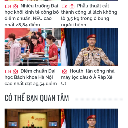
Nhiều trường Đại
Phẫu thuật cắt
học khối kinh tế công bố
thành công lá lách khổng
điểm chuẩn, NEU cao
lồ 3,5 kg trong ổ bụng
nhất 28,84 điểm
người bệnh
Điểm chuẩn Đại
Houthi tấn công nhà
học Bách khoa Hà Nội
máy lọc dầu ở Ả Rập Xê
cao nhất đạt 29,54 điểm
Út
CÓ THỂ BẠN QUAN TÂM