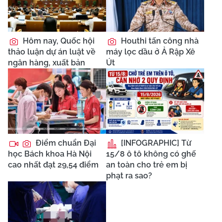
Hôm nay, Quốc hội
Houthi tấn công nhà
thảo luận dự án luật về
máy lọc dầu ở Ả Rập Xê
ngân hàng, xuất bản
Út
Điểm chuẩn Đại
[INFOGRAPHIC] Từ
học Bách khoa Hà Nội
15/8 ô tô không có ghế
cao nhất đạt 29,54 điểm
an toàn cho trẻ em bị
phạt ra sao?