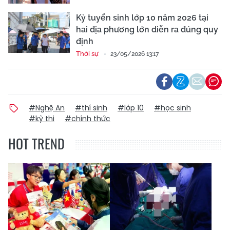
Kỳ tuyển sinh lớp 10 năm 2026 tại
hai địa phương lớn diễn ra đúng quy
định
Thời sự
23/05/2026 13:17
#Nghệ An
#thí sinh
#lớp 10
#học sinh
#kỳ thi
#chính thức
HOT TREND