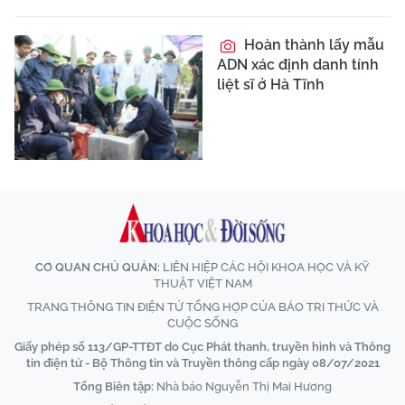
Hoàn thành lấy mẫu
ADN xác định danh tính
liệt sĩ ở Hà Tĩnh
CƠ QUAN CHỦ QUẢN:
LIÊN HIỆP CÁC HỘI KHOA HỌC VÀ KỸ
THUẬT VIỆT NAM
TRANG THÔNG TIN ĐIỆN TỬ TỔNG HỢP CỦA BÁO TRI THỨC VÀ
CUỘC SỐNG
Giấy phép số 113/GP-TTĐT do Cục Phát thanh, truyền hình và Thông
tin điện tử - Bộ Thông tin và Truyền thông cấp ngày 08/07/2021
Tổng Biên tập:
Nhà báo Nguyễn Thị Mai Hương