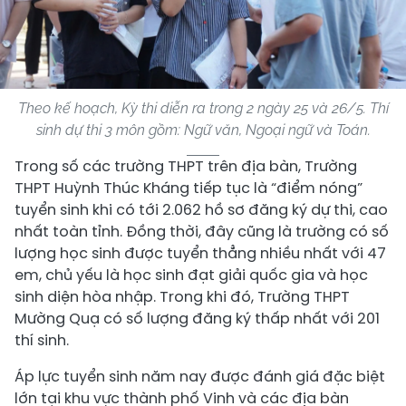
Theo kế hoạch, Kỳ thi diễn ra trong 2 ngày 25 và 26/5. Thí
sinh dự thi 3 môn gồm: Ngữ văn, Ngoại ngữ và Toán.
Trong số các trường THPT trên địa bàn, Trường
THPT Huỳnh Thúc Kháng tiếp tục là “điểm nóng”
tuyển sinh khi có tới 2.062 hồ sơ đăng ký dự thi, cao
nhất toàn tỉnh. Đồng thời, đây cũng là trường có số
lượng học sinh được tuyển thẳng nhiều nhất với 47
em, chủ yếu là học sinh đạt giải quốc gia và học
sinh diện hòa nhập. Trong khi đó, Trường THPT
Mường Quạ có số lượng đăng ký thấp nhất với 201
thí sinh.
Áp lực tuyển sinh năm nay được đánh giá đặc biệt
lớn tại khu vực thành phố Vinh và các địa bàn