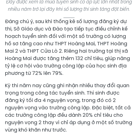
Đây được xem là mùa tuyển sinh có áp lực lớn nhất trong
nhiều năm trở lại đây khi số lượng thí sinh tăng đột biến.
Đáng chú ý, sau khi thống kê số lượng đăng ký dự
thi, Sở Giáo dục và Đào tạo tiếp tục điều chỉnh kế
hoạch tuyển sinh đối với một số trường có lượng
hồ sơ tăng cao như THPT Hoàng Mai, THPT Hoàng
Mai 2 và THPT Cửa Lò 2. Riêng hai trường tại thị xã
Hoàng Mai được tăng thêm 132 chỉ tiêu, giúp nâng
tỷ lệ cơ hội vào trường công lập của học sinh địa
phương từ 72% lên 79%.
Kỳ thi năm nay cũng ghi nhận nhiều thay đổi quan
trọng trong công tác tuyển sinh. Thí sinh được
đăng ký tối đa 4 nguyện vọng, trong đó có 2
nguyện vọng vào trường công lập. Đặc biệt, tất cả
các trường công lập đều dành 20% chỉ tiêu cho
nguyện vọng 2 thay vì chỉ áp dụng ở một số trường
vùng khó khăn như trước.