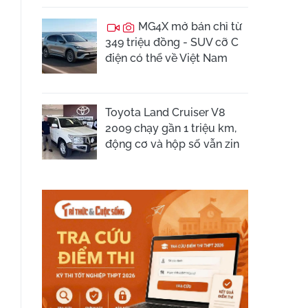
MG4X mở bán chỉ từ
349 triệu đồng - SUV cỡ C
điện có thể về Việt Nam
Toyota Land Cruiser V8
2009 chạy gần 1 triệu km,
động cơ và hộp số vẫn zin