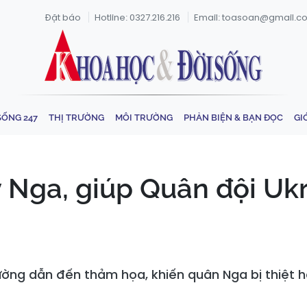
Đặt báo
Hotline: 0327.216.216
Email: toasoan@gmail.c
SỐNG 247
THỊ TRƯỜNG
MÔI TRƯỜNG
PHẢN BIỆN & BẠN ĐỌC
GI
y Nga, giúp Quân đội Ukr
ường dẫn đến thảm họa, khiến quân Nga bị thiệt hạ