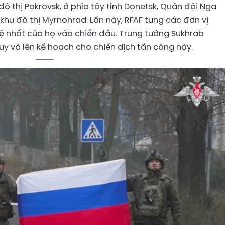
đô thị Pokrovsk, ở phía tây tỉnh Donetsk, Quân đội Nga
 khu đô thị Myrnohrad. Lần này, RFAF tung các đơn vị
uệ nhất của họ vào chiến đấu. Trung tướng Sukhrab
uy và lên kế hoạch cho chiến dịch tấn công này.