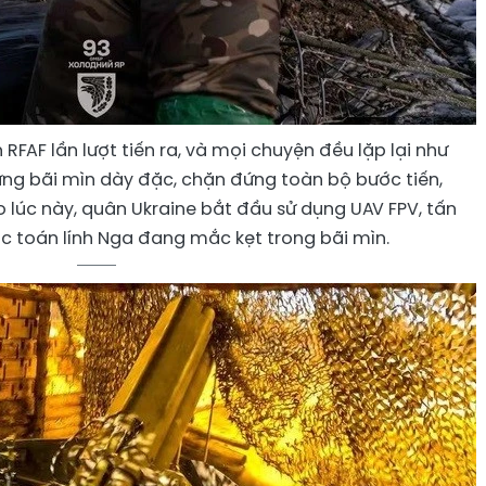
RFAF lần lượt tiến ra, và mọi chuyện đều lặp lại như
hững bãi mìn dày đặc, chặn đứng toàn bộ bước tiến,
o lúc này, quân Ukraine bắt đầu sử dụng UAV FPV, tấn
c toán lính Nga đang mắc kẹt trong bãi mìn.