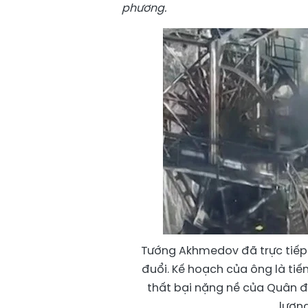
phương.
Tướng Akhmedov đã trực tiếp 
đuổi. Kế hoạch của ông là ti
thất bại nặng nề của Quân đội
lượng