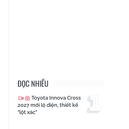
ĐỌC NHIỀU
Toyota Innova Cross
2027 mới lộ diện, thiết kế
"lột xác"