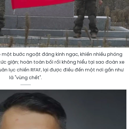
ó một bước ngoặt đáng kinh ngạc, khiến nhiều phóng
ức giận; hoàn toàn bối rối không hiểu tại sao đoàn xe
uân lục chiến RFAF, lại được điều đến một nơi gần như
là "vùng chết".