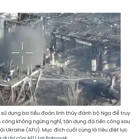
sử dụng ba tiểu đoàn lính thủy đánh bộ Nga để truy
ến công không ngừng nghỉ, tận dụng đà tiến công sau
 Ukraine (AFU). Mục đích cuối cùng là tiêu diệt lực
 dự bị của AFU tại Pokrovsk.