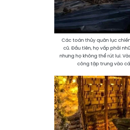
Các toán thủy quân lục chiến 
cũ. Đầu tiên, họ vấp phải n
nhưng họ không thể rút lui. Và
công tập trung vào cá