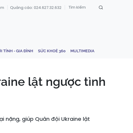
om
Quảng cáo: 024.627.32.632
ỚI TÍNH - GIA ĐÌNH
SỨC KHOẺ 360
MULTIMEDIA
aine lật ngược tình
i nặng, giúp Quân đội Ukraine lật