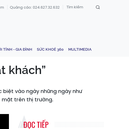
om
Quảng cáo: 024.627.32.632
ỚI TÍNH - GIA ĐÌNH
SỨC KHOẺ 360
MULTIMEDIA
t khách”
 biệt vào ngày những ngày như
 mặt trên thị trường.
ĐỌC TIẾP