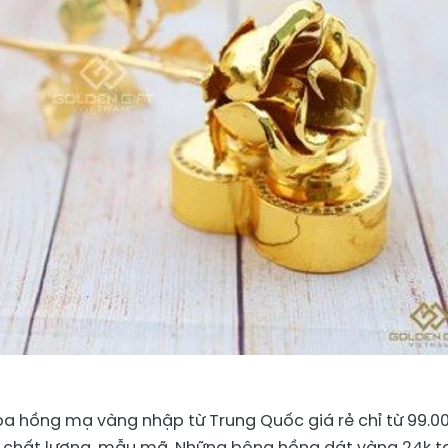
 hoa hồng mạ vàng nhập từ Trung Quốc giá rẻ chỉ từ 99.0
 chất lượng, mẫu mã. Những bông hồng dát vàng 24k t