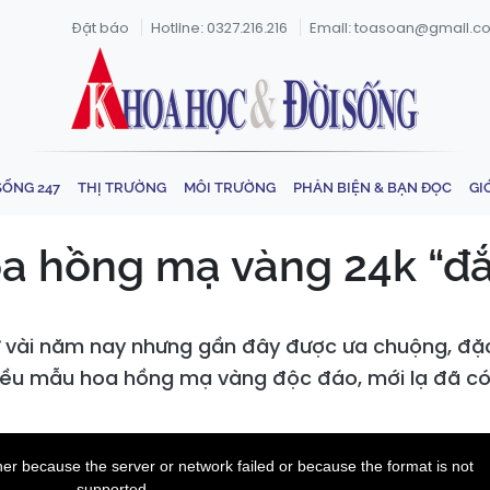
Đặt báo
Hotline: 0327.216.216
Email: toasoan@gmail.c
SỐNG 247
THỊ TRƯỜNG
MÔI TRƯỜNG
PHẢN BIỆN & BẠN ĐỌC
GI
oa hồng mạ vàng 24k “đắ
 vài năm nay nhưng gần đây được ưa chuộng, đặc
 nhiều mẫu hoa hồng mạ vàng độc đáo, mới lạ đã có
er because the server or network failed or because the format is not
supported.