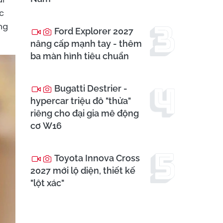
c
ng
Ford Explorer 2027
nâng cấp mạnh tay - thêm
ba màn hình tiêu chuẩn
Bugatti Destrier -
hypercar triệu đô "thửa"
riêng cho đại gia mê động
cơ W16
Toyota Innova Cross
2027 mới lộ diện, thiết kế
"lột xác"