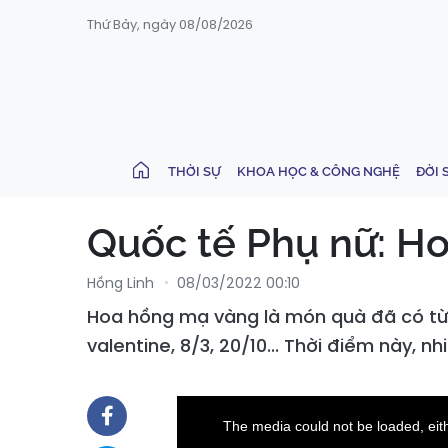
Thứ Bảy, ngày 08/08/2026
THỜI SỰ
KHOA HỌC & CÔNG NGHỆ
ĐỜI 
Quốc tế Phụ nữ: H
Hồng Linh
08/03/2022 00:10
Hoa hồng mạ vàng là món quà đã có từ
valentine, 8/3, 20/10... Thời điểm này,
This
is
a
The media could not be loaded, eith
modal
window.