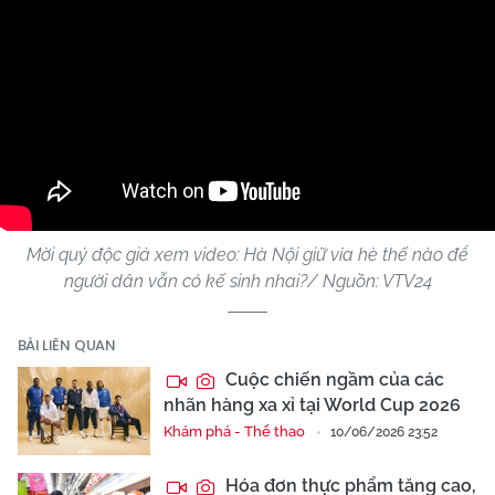
Mời quý độc giả xem video: Hà Nội giữ vỉa hè thế nào để
người dân vẫn có kế sinh nhai?/ Nguồn: VTV24
BÀI LIÊN QUAN
Cuộc chiến ngầm của các
nhãn hàng xa xỉ tại World Cup 2026
Khám phá - Thể thao
10/06/2026 23:52
Hóa đơn thực phẩm tăng cao,