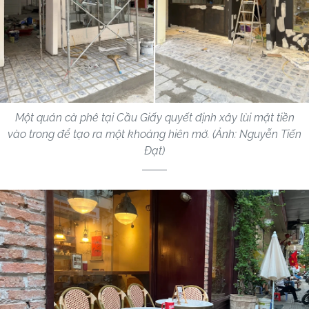
Một quán cà phê tại Cầu Giấy quyết định xây lùi mặt tiền
vào trong để tạo ra một khoảng hiên mở. (Ảnh: Nguyễn Tiến
Đạt)