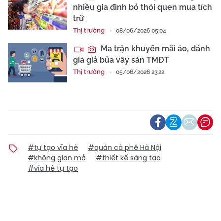
nhiều gia đình bỏ thói quen mua tích
trữ
Thị trường
08/06/2026 05:04
Ma trận khuyến mãi ảo, đánh
giá giả bủa vây sàn TMĐT
Thị trường
05/06/2026 23:22
#tự tạo vỉa hè
#quán cà phê Hà Nội
#không gian mở
#thiết kế sáng tạo
#vỉa hè tự tạo