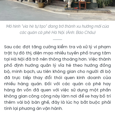
Mô hình "vỉa hè tự tạo" đang trở thành xu hướng mới của
các quán cà phê Hà Nội. (Ảnh: Bảo Châu)
Sau các đợt tăng cường kiểm tra và xử lý vi phạm
trật tự đô thị, diện mạo nhiều tuyến phố trung tâm
tại Hà Nội đã trở nên thông thoáng hơn. Việc thành
phố định hướng quản lý vỉa hè theo hướng đồng
bộ, minh bạch, ưu tiên không gian cho người đi bộ
đã trực tiếp thay đổi thói quen kinh doanh của
nhiều hàng quán. Đối với các quán cà phê hay
hàng ăn vốn đã quen với việc sử dụng một phần
không gian công cộng này làm nơi để xe hay bố trí
thêm vài bộ bàn ghế, đây là lúc họ bắt buộc phải
tính lại phương án vận hành.