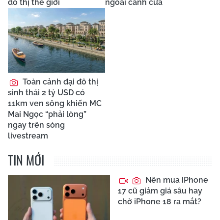
đô thị thế giới
ngoài cánh cửa
Toàn cảnh đại đô thị
sinh thái 2 tỷ USD có
11km ven sông khiến MC
Mai Ngọc “phải lòng”
ngay trên sóng
livestream
TIN MỚI
Nên mua iPhone
17 cũ giảm giá sâu hay
chờ iPhone 18 ra mắt?