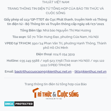
THUẬT VIỆT NAM
TRANG THÔNG TIN ĐIỆN TỬ TỔNG HỢP CỦA BÁO TRI THỨC VÀ
CUỘC SỐNG
Giấy phép số 113/GP-TTĐT do Cục Phát thanh, truyền hình và Thông
tin điện tử - Bộ Thông tin và Truyền thông cấp ngày 08/07/2021
Tổng Biên tập:
Nhà báo Nguyễn Thị Mai Hương
Tòa soạn:
Số 70 Trần Hưng Đạo, phường Cửa Nam, Hà Nội
VPĐD tại TP.HCM:
590/24 Phan Văn Trị, phường Hạnh Thông, Thành
phố Hồ Chí Minh
Điện thoại:
024 6 254 3519
Hotline:
035 249 5588 / 096 523 7756 (Toà soạn Hà Nội) / 091 122
1222 (VPĐD TPHCM)
Email:
baotrithuccuocsong@kienthuc.net.vn
-
tkts@kienthuc.net.vn
Trang thông tin điện tử tổng hợp của Báo