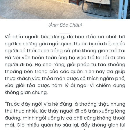
(Ảnh: Bảo Châu)
Về phía người tiêu dùng, dù ban đầu có chút bỡ
ngỡ khi những góc ngồi quen thuộc bị xóa bỏ, nhiều
người có thói quen uống cà phê không gian mở tại
Hà Nội vẫn hoàn toàn ủng hộ việc trả lại lối đi cho
người đi bộ. Họ cho rằng, giải pháp tự tạo khoảng
thoáng bên trong của các quán hiện nay đã giúp
thực khách vừa thỏa mãn được sở thích ngắm phố,
vừa giải tỏa được tâm lý ái ngại vì chiếm dụng
không gian chung.
"Trước đây ngồi vỉa hè đúng là thoáng thật, nhưng
thú thực nhiều lúc thấy người đi bộ tràn xuống lòng
đường, mình ngồi uống ly cà phê cũng không thoải
mái. Giờ nhiều quán họ sửa lại, đẩy không gian lùi