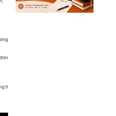
h.
ương
 đơn
ng 5