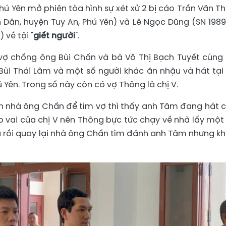
hú Yên mở phiên tòa hình sự xét xử 2 bị cáo Trần Văn T
n Dân, huyện Tuy An, Phú Yên) và Lê Ngọc Dũng (SN 1989,
 về tội "
giết người
".
 vợ chồng ông Bùi Chấn và bà Võ Thị Bạch Tuyết cùng
Bùi Thái Lâm và một số người khác ăn nhậu và hát tại
 Yên. Trong số này còn có vợ Thông là chị V.
n nhà ông Chấn để tìm vợ thì thấy anh Tâm đang hát 
 vai của chị V nên Thông bực tức chạy về nhà lấy một
a rồi quay lại nhà ông Chấn tìm đánh anh Tâm nhưng k