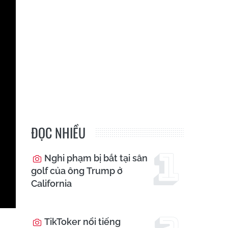
ĐỌC NHIỀU
Nghi phạm bị bắt tại sân
golf của ông Trump ở
California
TikToker nổi tiếng