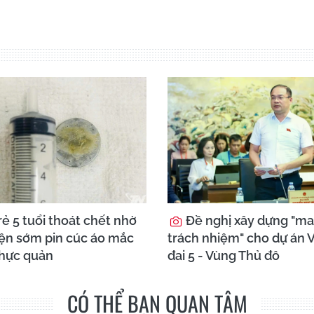
ẻ 5 tuổi thoát chết nhờ
Đề nghị xây dựng "ma
iện sớm pin cúc áo mắc
trách nhiệm" cho dự án 
thực quản
đai 5 - Vùng Thủ đô
CÓ THỂ BẠN QUAN TÂM