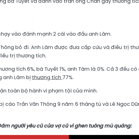
ng bà Tuyết và đánh vào trán ông Chấn gây thương tíc
 chạy vào đánh mạnh 2 cái vào đầu anh Lâm.
hông bỏ đi. Anh Lâm được đưa cấp cứu và điều trị th
iều trị thương tích.
hương tích 6%, bà Tuyết 1%, anh Tâm là 0%. Cả 3 đều có
ng anh Lâm bị
thương tích
77%.
nhận toàn bộ hành vi phạm tội của mình.
 bị cáo Trần Văn Thông 9 năm 6 tháng tù và Lê Ngọc Dũ
Đâm người yêu cũ của vợ cũ vì ghen tuông mù quáng: