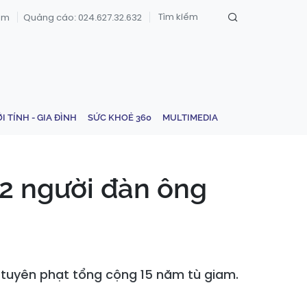
om
Quảng cáo: 024.627.32.632
ỚI TÍNH - GIA ĐÌNH
SỨC KHOẺ 360
MULTIMEDIA
 2 người đàn ông
n tuyên phạt tổng cộng 15 năm tù giam.