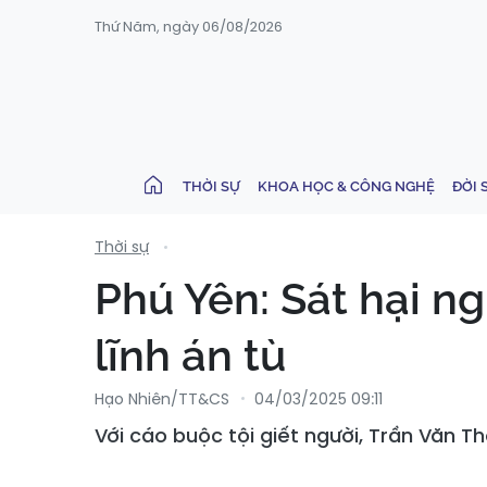
Thứ Năm, ngày 06/08/2026
THỜI SỰ
KHOA HỌC & CÔNG NGHỆ
ĐỜI 
Thời sự
Phú Yên: Sát hại n
lĩnh án tù
Hạo Nhiên/TT&CS
04/03/2025 09:11
Với cáo buộc tội giết người, Trần Văn 