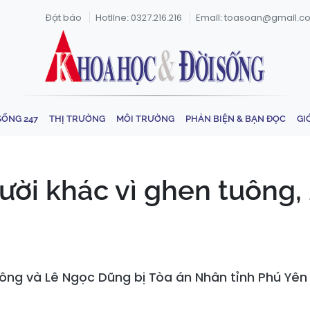
Đặt báo
Hotline: 0327.216.216
Email: toasoan@gmail.c
SỐNG 247
THỊ TRƯỜNG
MÔI TRƯỜNG
PHẢN BIỆN & BẠN ĐỌC
GI
gười khác vì ghen tuông,
Thông và Lê Ngọc Dũng bị Tòa án Nhân tỉnh Phú Yê