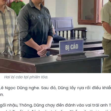
Hai bị cáo tại phiên tòa.
Lê Ngọc Dũng nghe. Sau đó, Dũng lấy rựa rồi điều khiể
n.
gồi nhậu, Thông, Dũng chạy đến đánh vào vai trái anh 