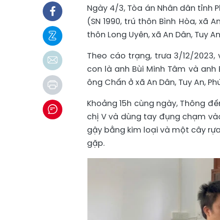
Ngày 4/3, Tòa án Nhân dân tỉnh P
(SN 1990, trú thôn Bình Hòa, xã A
thôn Long Uyên, xã An Dân, Tuy An)
Theo cáo trạng, trưa 3/12/2023,
con là anh Bùi Minh Tâm và anh 
ông Chấn ở xã An Dân, Tuy An, Phú
Khoảng 15h cùng ngày, Thông đế
chị V và dùng tay đụng chạm vào
gậy bằng kim loại và một cây rự
gặp.