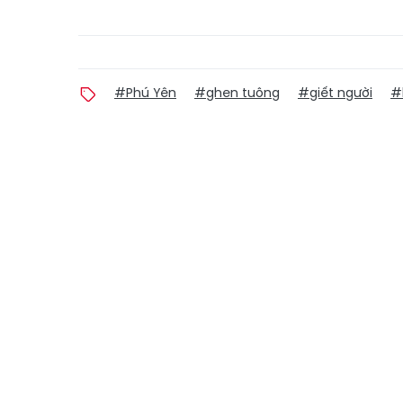
#Phú Yên
#ghen tuông
#giết người
#