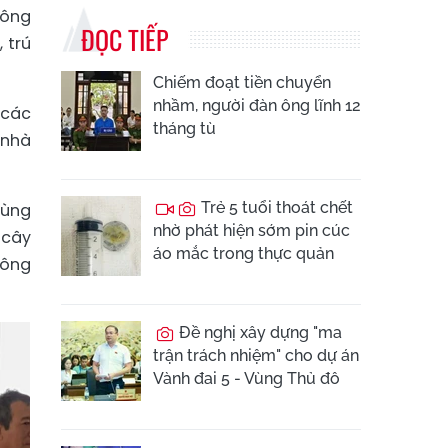
hông
ĐỌC TIẾP
 trú
Chiếm đoạt tiền chuyển
nhầm, người đàn ông lĩnh 12
 các
tháng tù
 nhà
Trẻ 5 tuổi thoát chết
cùng
nhờ phát hiện sớm pin cúc
 cây
áo mắc trong thực quản
hông
Đề nghị xây dựng "ma
trận trách nhiệm" cho dự án
Vành đai 5 - Vùng Thủ đô