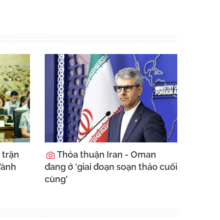
 trận
Thỏa thuận Iran - Oman
Vành
đang ở 'giai đoạn soạn thảo cuối
cùng'