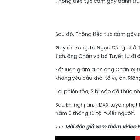
Thông tiếp tục cầm gậy đánh trú
Sau đó, Thông tiếp tục cầm gậy
Gây án xong, Lê Ngọc Dũng chở T
tích, ông Chấn và bà Tuyết tự đi đ
Kết luận giám định ông Chấn bị t
không yêu cầu khởi tố vụ án. Riê
Tại phiên tòa, 2 bị cáo đã thừa 
Sau khi nghị án, HĐXX tuyên phạt
năm 6 tháng tù tội “Giết người”.
>>>
Mời độc giả xem thêm video 