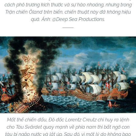
cách phô trương kích thước và sự hào nhoáng, nhưng trong
Trận chiến Öland trên biển, chiến thuật này đã không hiệu
quả. Ảnh: @Deep Sea Productions.
Mất thế chiến đấu, Đô đốc Lorentz Creutz chỉ huy ra lệnh
cho Tàu Svärdet quay mạnh về phía nam thì bất ngờ con
tàu bị ngập nước và lật úp. Sau đó, vì một lý do không bao