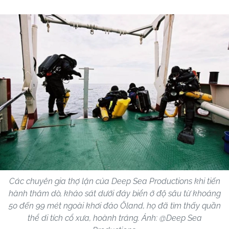
Các chuyên gia thợ lặn của Deep Sea Productions khi tiến
hành thăm dò, khảo sát dưới đáy biển ở độ sâu từ khoảng
50 đến 99 mét ngoài khơi đảo Öland, họ đã tìm thấy quần
thể di tích cổ xưa, hoành tráng. Ảnh: @Deep Sea