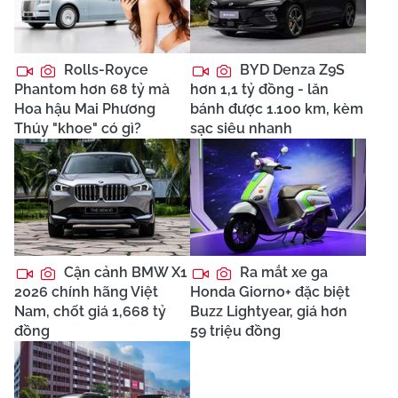
Rolls-Royce
BYD Denza Z9S
Phantom hơn 68 tỷ mà
hơn 1,1 tỷ đồng - lăn
Hoa hậu Mai Phương
bánh được 1.100 km, kèm
Thúy "khoe" có gì?
sạc siêu nhanh
Cận cảnh BMW X1
Ra mắt xe ga
2026 chính hãng Việt
Honda Giorno+ đặc biệt
Nam, chốt giá 1,668 tỷ
Buzz Lightyear, giá hơn
đồng
59 triệu đồng