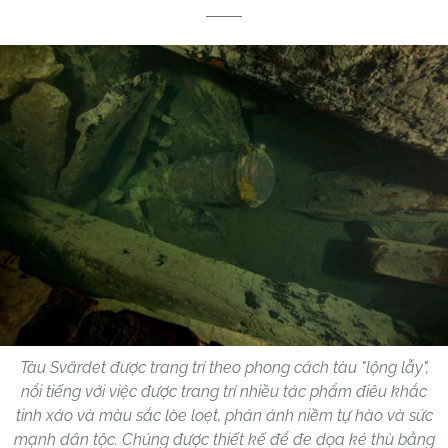
Tàu Svärdet được trang trí theo phong cách tàu "lộng lẫy",
nổi tiếng với việc được trang trí nhiều tác phẩm điêu khắc
tinh xảo và màu sắc lòe loẹt, phản ánh niềm tự hào và sức
mạnh dân tộc. Chúng được thiết kế để đe dọa kẻ thù bằng