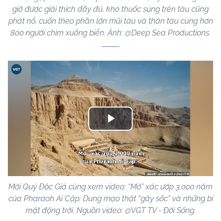
giờ được giải thích đầy đủ, kho thuốc súng trên tàu cũng
phát nổ, cuốn theo phần lớn mũi tàu và thân tàu cùng hơn
800 người chìm xuống biển. Ảnh: @Deep Sea Productions.
Play
Video
Mời Quý Độc Giả cùng xem video: “Mở” xác ướp 3.000 năm
của Pharaoh Ai Cập: Dung mạo thật "gây sốc" và những bí
mật động trời. Nguồn video: @VGT TV - Đời Sống.