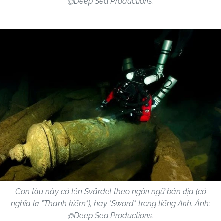
@Deep Sea Productions.
Con tàu này có tên Svärdet theo ngôn ngữ bản địa (có
nghĩa là "Thanh kiếm"), hay "Sword" trong tiếng Anh. Ảnh:
@Deep Sea Productions.