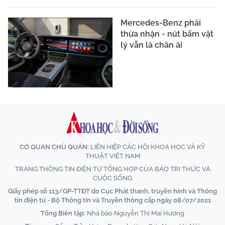
Mercedes-Benz phải
thừa nhận - nút bấm vật
lý vẫn là chân ái
CƠ QUAN CHỦ QUẢN:
LIÊN HIỆP CÁC HỘI KHOA HỌC VÀ KỸ
THUẬT VIỆT NAM
TRANG THÔNG TIN ĐIỆN TỬ TỔNG HỢP CỦA BÁO TRI THỨC VÀ
CUỘC SỐNG
Giấy phép số 113/GP-TTĐT do Cục Phát thanh, truyền hình và Thông
tin điện tử - Bộ Thông tin và Truyền thông cấp ngày 08/07/2021
Tổng Biên tập:
Nhà báo Nguyễn Thị Mai Hương