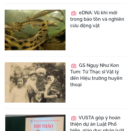
eDNA: Vũ khí mới
trong bảo tồn và nghiên
cứu động vật
GS Ngụy Như Kon
Tum: Từ Thạc sĩ Vật lý
đến Hiệu trưởng huyền
thoại
VUSTA góp ý hoàn
thiện dự án Luật Phổ
biến, giáo dục pháp luật