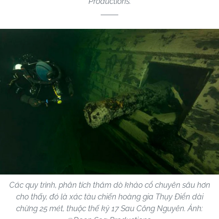
Productions.
Các quy trình, phân tích thăm dò khảo cổ chuyên sâu hơn
cho thấy, đó là xác tàu chiến hoàng gia Thụy Điển dài
chừng 25 mét, thuộc thế kỷ 17 Sau Công Nguyên. Ảnh: