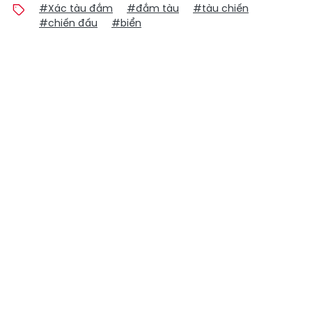
#Xác tàu đắm
#đắm tàu
#tàu chiến
#chiến đấu
#biển