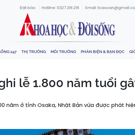
Đặt báo
Hotline: 0327.216.216
Email: toasoan@gmail.c
SỐNG 247
THỊ TRƯỜNG
MÔI TRƯỜNG
PHẢN BIỆN & BẠN ĐỌC
GI
ghi lễ 1.800 năm tuổi gâ
800 năm ở tỉnh Osaka, Nhật Bản vừa được phát hiện