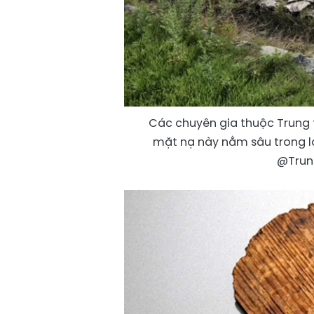
Các chuyên gia thuộc Trung 
mặt nạ này nằm sâu trong lớ
@Trun