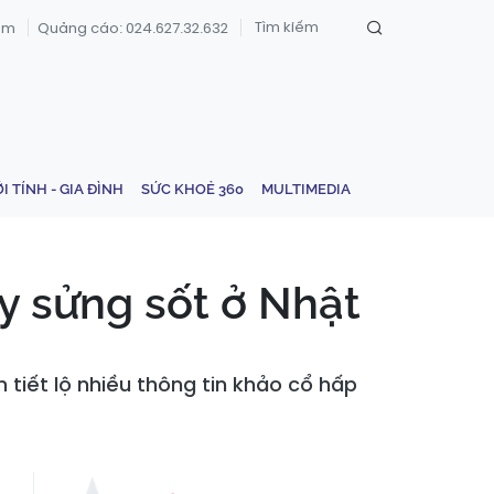
om
Quảng cáo: 024.627.32.632
ỚI TÍNH - GIA ĐÌNH
SỨC KHOẺ 360
MULTIMEDIA
y sửng sốt ở Nhật
 tiết lộ nhiều thông tin khảo cổ hấp