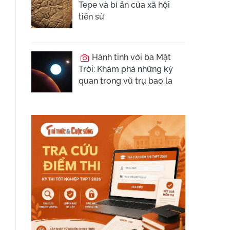
Tepe và bí ẩn của xã hội
tiền sử
Hành tinh với ba Mặt
Trời: Khám phá những kỳ
quan trong vũ trụ bao la