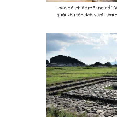
Theo đó, chiếc mặt nạ cổ 1.8
quật khu tàn tích Nishi-Iwa