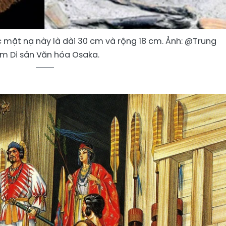
c mặt nạ này là dài 30 cm và rộng 18 cm. Ảnh: @Trung
m Di sản Văn hóa Osaka.