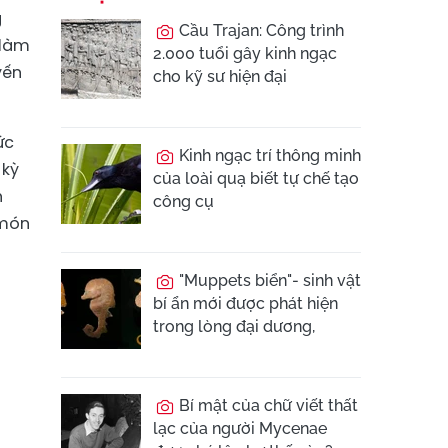
g
Cầu Trajan: Công trình
 làm
2.000 tuổi gây kinh ngạc
yến
cho kỹ sư hiện đại
ức
Kinh ngạc trí thông minh
 kỳ
của loài quạ biết tự chế tạo
h
công cụ
 món
g
a
"Muppets biển"- sinh vật
bí ẩn mới được phát hiện
trong lòng đại dương,
Bí mật của chữ viết thất
lạc của người Mycenae