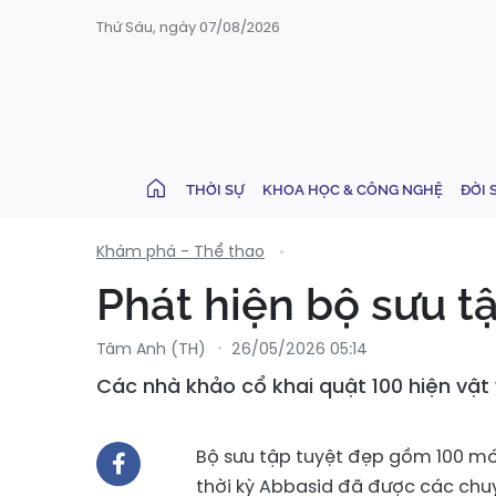
Thứ Sáu, ngày 07/08/2026
THỜI SỰ
KHOA HỌC & CÔNG NGHỆ
ĐỜI 
Khám phá - Thể thao
Phát hiện bộ sưu tậ
Tâm Anh (TH)
26/05/2026 05:14
Các nhà khảo cổ khai quật 100 hiện vật 
Bộ sưu tập tuyệt đẹp gồm 100 mó
thời kỳ Abbasid đã được các chuy