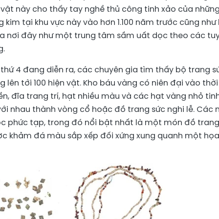
 vật này cho thấy tay nghề thủ công tinh xảo của nhữn
 kim tại khu vực này vào hơn 1.100 năm trước cũng như
của nơi đây như một trung tâm sầm uất dọc theo các tu
g.
thứ 4 đang diễn ra, các chuyên gia tìm thấy bộ trang s
 lên tới 100 hiện vật. Kho báu vàng có niên đại vào thời
 đĩa trang trí, hạt nhiều màu và các hạt vàng nhỏ tin
với nhau thành vòng cổ hoặc đồ trang sức nghi lễ. Các
ọc phức tạp, trong đó nổi bật nhất là một món đồ tran
được khảm đá màu sắp xếp đối xứng xung quanh một họ