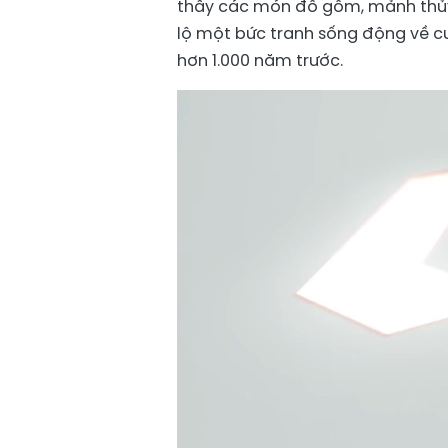
thấy các món đồ gốm, mảnh thủy t
lộ một bức tranh sống động về c
hơn 1.000 năm trước.