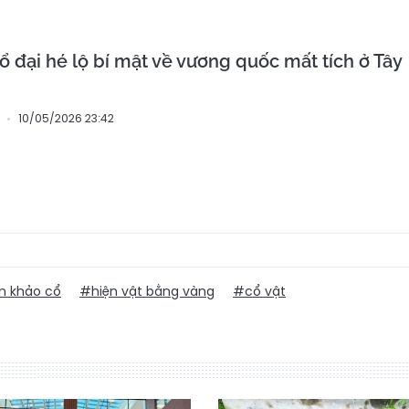
ổ đại hé lộ bí mật về vương quốc mất tích ở Tây
10/05/2026 23:42
m khảo cổ
#hiện vật bằng vàng
#cổ vật