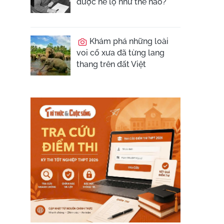
được hé lộ như thế nào?
Khám phá những loài
voi cổ xưa đã từng lang
thang trên đất Việt