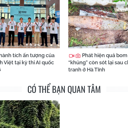
hành tích ấn tượng của
Phát hiện quả bom
h Việt tại kỳ thi AI quốc
“khủng” còn sót lại sau 
6
tranh ở Hà Tĩnh
CÓ THỂ BẠN QUAN TÂM