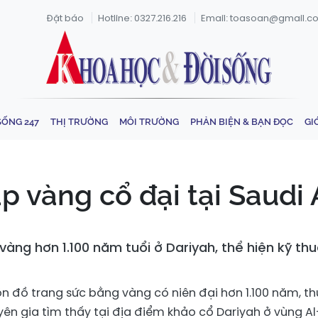
Đặt báo
Hotline: 0327.216.216
Email: toasoan@gmail.c
SỐNG 247
THỊ TRƯỜNG
MÔI TRƯỜNG
PHẢN BIỆN & BẠN ĐỌC
GI
p vàng cổ đại tại Saudi 
vàng hơn 1.100 năm tuổi ở Dariyah, thể hiện kỹ thu
n đồ trang sức bằng vàng có niên đại hơn 1.100 năm, t
ên gia tìm thấy tại địa điểm khảo cổ Dariyah ở vùng Al