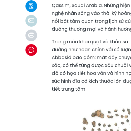
Qassim, Saudi Arabia. Những hiện
nghệ nhân sống vào thời kỳ hoàng
nổi bật tầm quan trọng lịch sử 
đường thương mại và hành hươn
Trong mùa khai quật và khảo sát 
dường như hoàn chỉnh với số lượng
Abbasid bao gồm: mặt dây chuyền,
xảo, có thể từng được xâu chuỗi 
đồ có họa tiết hoa văn và hình h
sức hình đĩa có kích thước lớn 
tiết trung tâm.