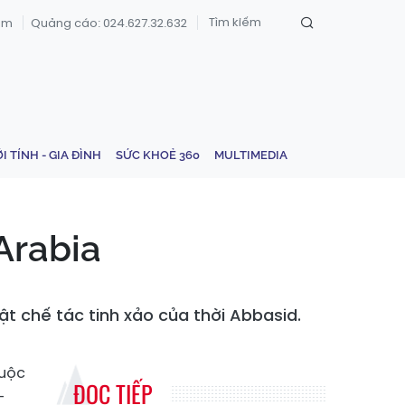
om
Quảng cáo: 024.627.32.632
ỚI TÍNH - GIA ĐÌNH
SỨC KHOẺ 360
MULTIMEDIA
Arabia
ật chế tác tinh xảo của thời Abbasid.
huộc
ĐỌC TIẾP
-