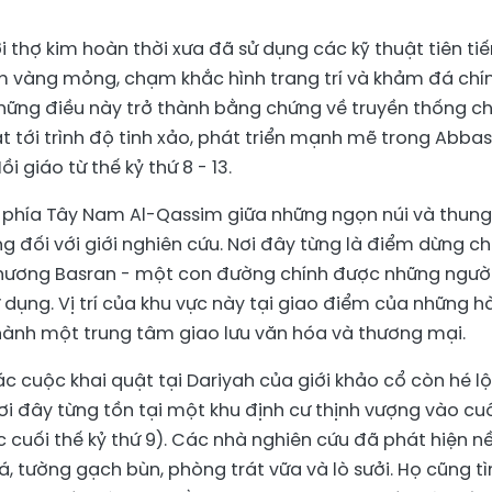
 thợ kim hoàn thời xưa đã sử dụng các kỹ thuật tiên tiế
 vàng mỏng, chạm khắc hình trang trí và khảm đá chí
Những điều này trở thành bằng chứng về truyền thống c
ạt tới trình độ tinh xảo, phát triển mạnh mẽ trong Abbas
ồi giáo từ thế kỷ thứ 8 - 13.
 phía Tây Nam Al-Qassim giữa những ngọn núi và thung
ng đối với giới nghiên cứu. Nơi đây từng là điểm dừng c
 hương Basran - một con đường chính được những ngườ
dụng. Vị trí của khu vực này tại giao điểm của những h
thành một trung tâm giao lưu văn hóa và thương mại.
c cuộc khai quật tại Dariyah của giới khảo cổ còn hé lộ
 nơi đây từng tồn tại một khu định cư thịnh vượng vào cu
ức cuối thế kỷ thứ 9). Các nhà nghiên cứu đã phát hiện n
 tường gạch bùn, phòng trát vữa và lò sưởi. Họ cũng t