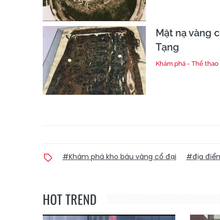
Mặt nạ vàng c
Tạng
Khám phá - Thể thao
#Khám phá kho báu vàng cổ đại
#địa điể
HOT TREND