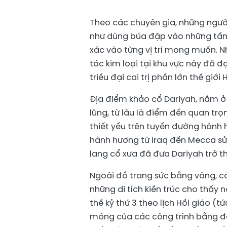
Theo các chuyên gia, những người
như dùng búa đập vào những tấm
xác vào từng vị trí mong muốn. 
tác kim loại tại khu vực này đã đ
triều đại cai trị phần lớn thế giới H
Địa điểm khảo cổ Dariyah, nằm ở
lũng, từ lâu là điểm đến quan trọ
thiết yếu trên tuyến đường hành
hành hương từ Iraq đến Mecca sử 
lang cổ xưa đã đưa Dariyah trở 
Ngoài đồ trang sức bằng vàng, cá
những di tích kiến ​​trúc cho thấy
thế kỷ thứ 3 theo lịch Hồi giáo (t
móng của các công trình bằng đá,