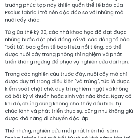
trường phức tạp này khiến quần thể tế bào của
Psolus fabricii trở nên độc đáo so với những mô
nuôi cấy khác.
Từ giữa thế kỷ 20, các nhà khoa học đã đạt được
những bước đột phá đáng kể với các dòng tế bào
"bất tử", bao gồm tế bào HeLa nổi tiếng, có thể
được nuôi cấy trong phòng thí nghiệm và phát
triển không ngừng để phục vụ nghiên cứu dài hạn.
Trong các nghiên cứu trước đây, nuôi cấy mô chỉ
được duy trì trong điều kiện "vô trùng", tức là được
kiểm soát chặt chẽ, duy trì nghiêm ngặt và không
có bất kỳ vi khuẩn hoặc sinh vật nào khác. Ngay cả
khi đó, chúng cũng không cho thấy dấu hiệu tự
chữa lành và phát triển thực sự, cũng như không giữ
được khả năng di chuyển độc lập.
Thế nhưng, nghiên cứu mới phát hiện hải sâm