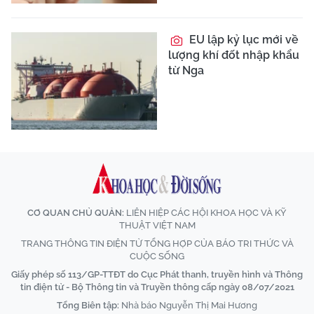
EU lập kỷ lục mới về
lượng khí đốt nhập khẩu
từ Nga
CƠ QUAN CHỦ QUẢN:
LIÊN HIỆP CÁC HỘI KHOA HỌC VÀ KỸ
THUẬT VIỆT NAM
TRANG THÔNG TIN ĐIỆN TỬ TỔNG HỢP CỦA BÁO TRI THỨC VÀ
CUỘC SỐNG
Giấy phép số 113/GP-TTĐT do Cục Phát thanh, truyền hình và Thông
tin điện tử - Bộ Thông tin và Truyền thông cấp ngày 08/07/2021
Tổng Biên tập:
Nhà báo Nguyễn Thị Mai Hương