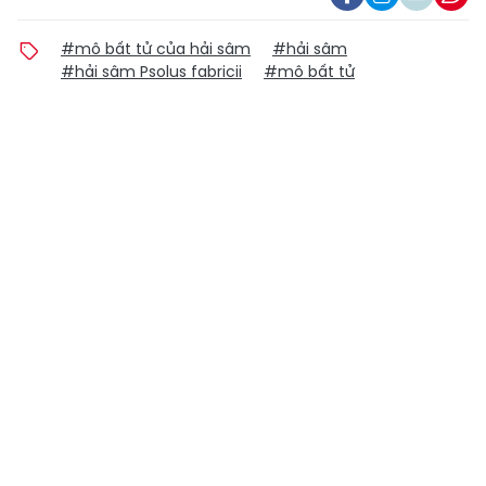
#mô bất tử của hải sâm
#hải sâm
#hải sâm Psolus fabricii
#mô bất tử