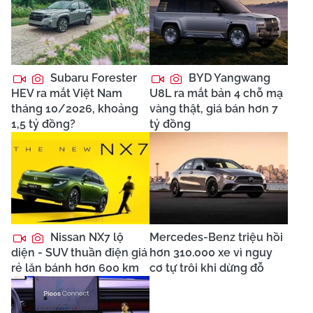
Subaru Forester
BYD Yangwang
HEV ra mắt Việt Nam
U8L ra mắt bản 4 chỗ mạ
tháng 10/2026, khoảng
vàng thật, giá bán hơn 7
1,5 tỷ đồng?
tỷ đồng
Nissan NX7 lộ
Mercedes-Benz triệu hồi
diện - SUV thuần điện giá
hơn 310.000 xe vì nguy
rẻ lăn bánh hơn 600 km
cơ tự trôi khi dừng đỗ