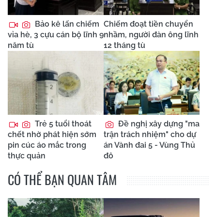
Bảo kê lấn chiếm
Chiếm đoạt tiền chuyển
vỉa hè, 3 cựu cán bộ lĩnh 9
nhầm, người đàn ông lĩnh
năm tù
12 tháng tù
Trẻ 5 tuổi thoát
Đề nghị xây dựng "ma
chết nhờ phát hiện sớm
trận trách nhiệm" cho dự
pin cúc áo mắc trong
án Vành đai 5 - Vùng Thủ
thực quản
đô
CÓ THỂ BẠN QUAN TÂM