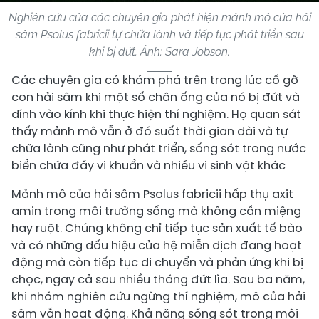
Nghiên cứu của các chuyên gia phát hiện mảnh mô của hải
sâm Psolus fabricii tự chữa lành và tiếp tục phát triển sau
khi bị đứt. Ảnh: Sara Jobson.
Các chuyên gia có khám phá trên trong lúc cố gỡ
con hải sâm khi một số chân ống của nó bị đứt và
dính vào kính khi thực hiện thí nghiệm. Họ quan sát
thấy mảnh mô vẫn ở đó suốt thời gian dài và tự
chữa lành cũng như phát triển, sống sót trong nước
biển chứa đầy vi khuẩn và nhiều vi sinh vật khác
Mảnh mô của hải sâm Psolus fabricii hấp thụ axit
amin trong môi trường sống mà không cần miệng
hay ruột. Chúng không chỉ tiếp tục sản xuất tế bào
và có những dấu hiệu của hệ miễn dịch đang hoạt
động mà còn tiếp tục di chuyển và phản ứng khi bị
chọc, ngay cả sau nhiều tháng đứt lìa. Sau ba năm,
khi nhóm nghiên cứu ngừng thí nghiệm, mô của hải
sâm vẫn hoạt động. Khả năng sống sót trong môi