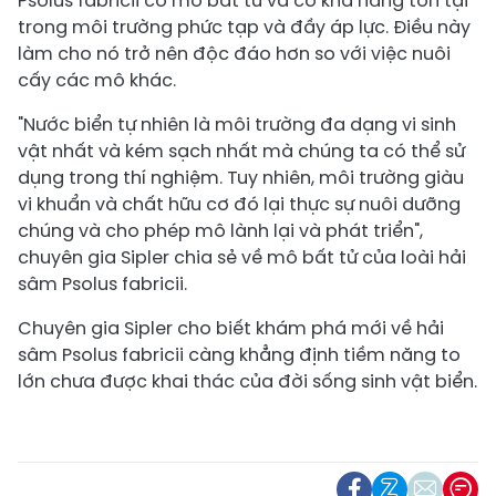
Psolus fabricii có mô bất tử và có khả năng tồn tại
trong môi trường phức tạp và đầy áp lực. Điều này
làm cho nó trở nên độc đáo hơn so với việc nuôi
cấy các mô khác.
"Nước biển tự nhiên là môi trường đa dạng vi sinh
vật nhất và kém sạch nhất mà chúng ta có thể sử
dụng trong thí nghiệm. Tuy nhiên, môi trường giàu
vi khuẩn và chất hữu cơ đó lại thực sự nuôi dưỡng
chúng và cho phép mô lành lại và phát triển",
chuyên gia Sipler chia sẻ về mô bất tử của loài hải
sâm Psolus fabricii.
Chuyên gia Sipler cho biết khám phá mới về hải
sâm Psolus fabricii càng khẳng định tiềm năng to
lớn chưa được khai thác của đời sống sinh vật biển.