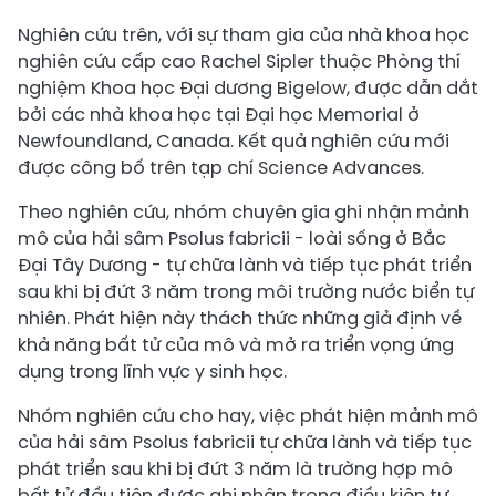
Nghiên cứu trên, với sự tham gia của nhà khoa học
nghiên cứu cấp cao Rachel Sipler thuộc Phòng thí
nghiệm Khoa học Đại dương Bigelow, được dẫn dắt
bởi các nhà khoa học tại Đại học Memorial ở
Newfoundland, Canada. Kết quả nghiên cứu mới
được công bố trên tạp chí Science Advances.
Theo nghiên cứu, nhóm chuyên gia ghi nhận mảnh
mô của hải sâm Psolus fabricii - loài sống ở Bắc
Đại Tây Dương - tự chữa lành và tiếp tục phát triển
sau khi bị đứt 3 năm trong môi trường nước biển tự
nhiên. Phát hiện này thách thức những giả định về
khả năng bất tử của mô và mở ra triển vọng ứng
dụng trong lĩnh vực y sinh học.
Nhóm nghiên cứu cho hay, việc phát hiện mảnh mô
của hải sâm Psolus fabricii tự chữa lành và tiếp tục
phát triển sau khi bị đứt 3 năm là trường hợp mô
bất tử đầu tiên được ghi nhận trong điều kiện tự