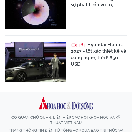
sự phát triển vũ trụ
Hyundai Elantra
2027 - lột xác thiết kế và
công nghệ, từ 16.850
USD
CƠ QUAN CHỦ QUẢN:
LIÊN HIỆP CÁC HỘI KHOA HỌC VÀ KỸ
THUẬT VIỆT NAM
TRANG THÔNG TIN ĐIỆN TỬ TỔNG HỢP CỦA BÁO TRI THỨC VÀ