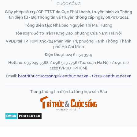
CUỘC SỐNG
Giấy phép số 113/GP-TTĐT do Cục Phát thanh, truyền hình và Thông
tin điện tử - Bộ Thông tin và Truyền thông cấp ngày 08/07/2021
Tổng Biên tập:
Nhà báo Nguyễn Thị Mai Hương
Tòa soạn:
Số 70 Trần Hưng Đạo, phường Cửa Nam, Hà Nội
VPĐD tại TP.HCM:
590/24 Phan Văn Trị, phường Hạnh Thông, Thành
phố Hồ Chí Minh
Điện thoại:
024 6 254 3519
Hotline:
035 249 5588 / 096 523 7756 (Toà soạn Hà Nội) / 091 122
1222 (VPĐD TPHCM)
Email:
baotrithuccuocsong@kienthuc.net.vn
-
tkts@kienthuc.net.vn
Trang thông tin điện tử tổng hợp của Báo