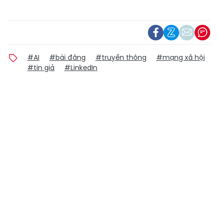
#AI
#bài đăng
#truyền thông
#mạng xã hội
#tin giả
#LinkedIn