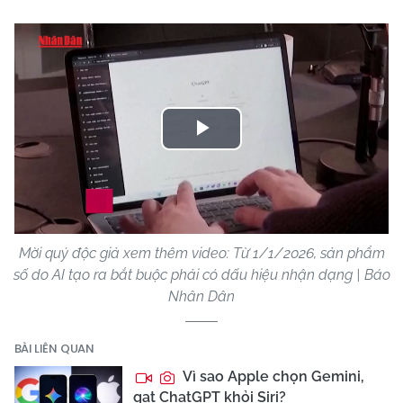
Play
Video
Mời quý độc giả xem thêm video: Từ 1/1/2026, sản phẩm
số do AI tạo ra bắt buộc phải có dấu hiệu nhận dạng | Báo
Nhân Dân
BÀI LIÊN QUAN
Vì sao Apple chọn Gemini,
gạt ChatGPT khỏi Siri?