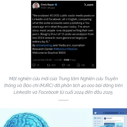
Một nghiên cứu mới của Trung tâm Nghiên cứu Truyền
thông và Báo chí (MJRC) đã phân tích 40.000 bài đăng trên
LinkedIn và Facebook từ cuối 2024 đến đầu 2025.