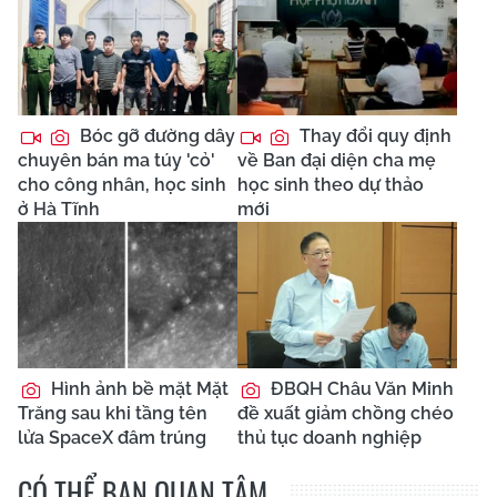
Bóc gỡ đường dây
Thay đổi quy định
chuyên bán ma túy 'cỏ'
về Ban đại diện cha mẹ
cho công nhân, học sinh
học sinh theo dự thảo
ở Hà Tĩnh
mới
Hình ảnh bề mặt Mặt
ĐBQH Châu Văn Minh
Trăng sau khi tầng tên
đề xuất giảm chồng chéo
lửa SpaceX đâm trúng
thủ tục doanh nghiệp
CÓ THỂ BẠN QUAN TÂM