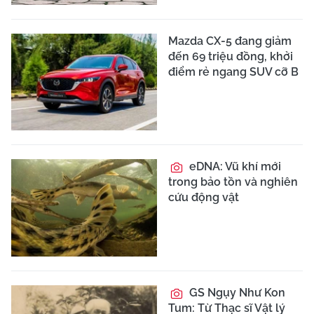
Mazda CX-5 đang giảm
đến 69 triệu đồng, khởi
điểm rẻ ngang SUV cỡ B
eDNA: Vũ khí mới
trong bảo tồn và nghiên
cứu động vật
GS Ngụy Như Kon
Tum: Từ Thạc sĩ Vật lý