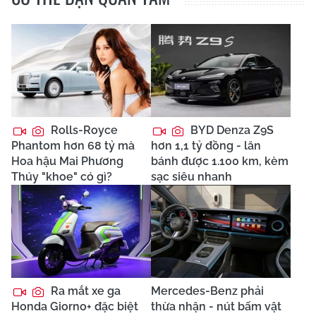
Rolls-Royce
BYD Denza Z9S
Phantom hơn 68 tỷ mà
hơn 1,1 tỷ đồng - lăn
Hoa hậu Mai Phương
bánh được 1.100 km, kèm
Thúy "khoe" có gì?
sạc siêu nhanh
Ra mắt xe ga
Mercedes-Benz phải
Honda Giorno+ đặc biệt
thừa nhận - nút bấm vật