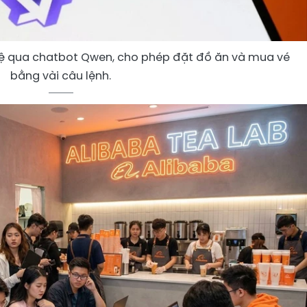
 tệ qua chatbot Qwen, cho phép đặt đồ ăn và mua vé
bằng vài câu lệnh.