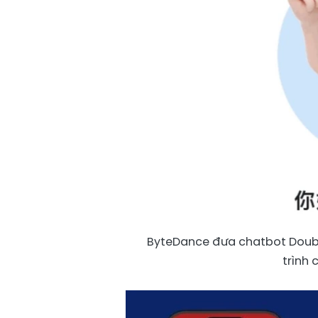
ByteDance đưa chatbot Douba
trình 