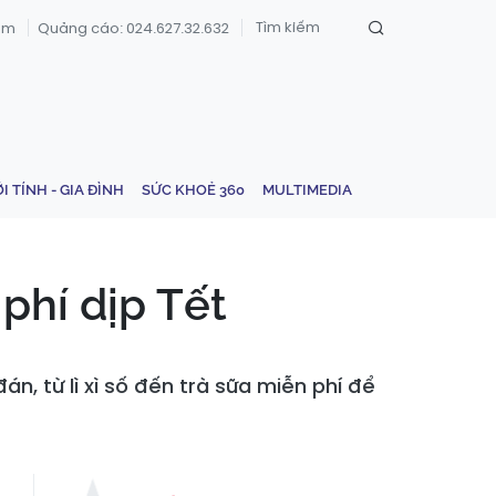
om
Quảng cáo: 024.627.32.632
ỚI TÍNH - GIA ĐÌNH
SỨC KHOẺ 360
MULTIMEDIA
 phí dịp Tết
n, từ lì xì số đến trà sữa miễn phí để