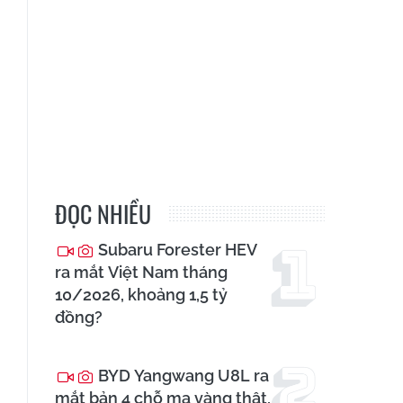
ĐỌC NHIỀU
Subaru Forester HEV
ra mắt Việt Nam tháng
10/2026, khoảng 1,5 tỷ
đồng?
BYD Yangwang U8L ra
mắt bản 4 chỗ mạ vàng thật,