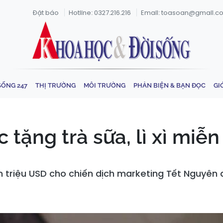
Đặt báo
Hotline: 0327.216.216
Email: toasoan@gmail.c
SỐNG 247
THỊ TRƯỜNG
MÔI TRƯỜNG
PHẢN BIỆN & BẠN ĐỌC
GI
tặng trà sữa, lì xì miễn
 triệu USD cho chiến dịch marketing Tết Nguyên đá