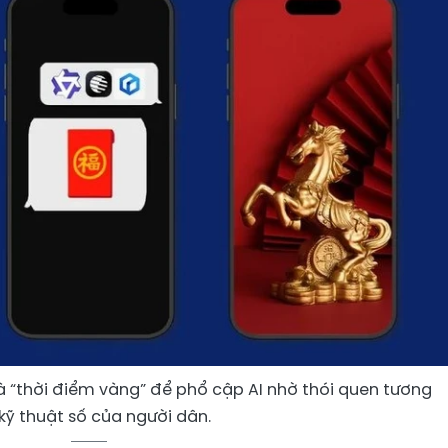
à “thời điểm vàng” để phổ cập AI nhờ thói quen tương
kỹ thuật số của người dân.