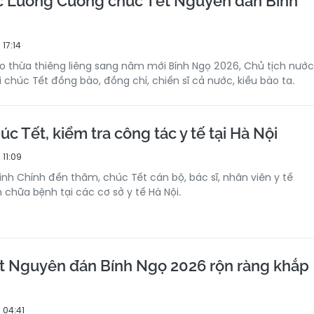
c Lương Cường chúc Tết Nguyên đán Bính
17:14
o thừa thiêng liêng sang năm mới Bính Ngọ 2026, Chủ tịch nước
 chúc Tết đồng bào, đồng chí, chiến sĩ cả nước, kiều bào ta.
c Tết, kiểm tra công tác y tế tại Hà Nội
 11:09
h Chính đến thăm, chúc Tết cán bộ, bác sĩ, nhân viên y tế
 chữa bệnh tại các cơ sở y tế Hà Nội.
t Nguyên đán Bính Ngọ 2026 rộn ràng khắp
 04:41