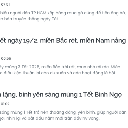
 07:51
nhiều người dân TP HCM xếp hàng mua gà cúng để tiễn ông bà,
ăn hóa truyền thống ngày Tết.
tiết ngày 19/2, miền Bắc rét, miền Nam nắng
 00:55
ày mùng 3 Tết 2026, miền Bắc trời rét, mưa nhỏ rải rác. Miền
 điều kiện thuận lợi cho du xuân và các hoạt động lễ hội.
h lặng, bình yên sáng mùng 1 Tết Bính Ngọ
 01:02
áng mùng 1 Tết trở nên thoáng đãng, yên bình, giúp người dân
gơi, nhìn lại và bắt đầu năm mới tràn đầy hy vọng.