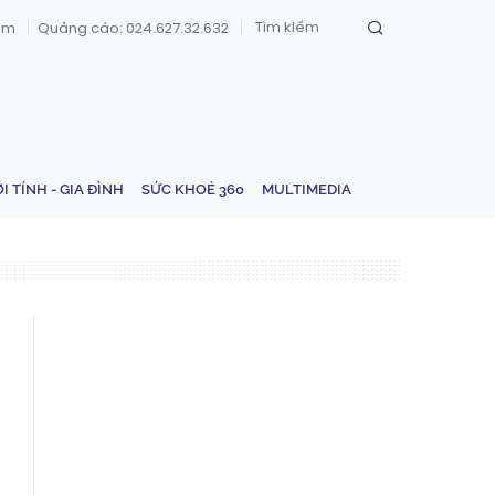
om
Quảng cáo: 024.627.32.632
ỚI TÍNH - GIA ĐÌNH
SỨC KHOẺ 360
MULTIMEDIA