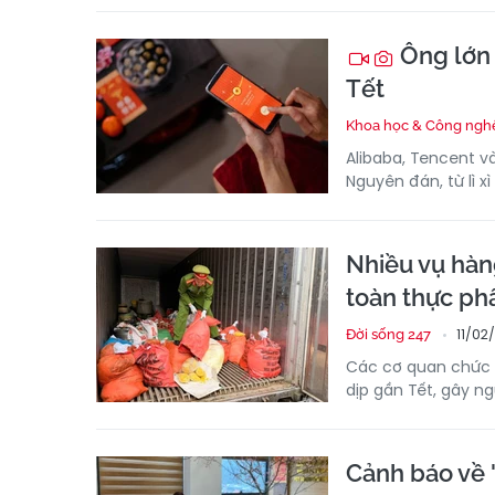
Ông lớn T
Tết
Khoa học & Công ngh
Alibaba, Tencent v
Nguyên đán, từ lì x
Nhiều vụ hàng
toàn thực p
11/02
Đời sống 247
Các cơ quan chức n
dịp gần Tết, gây ng
Cảnh báo về '