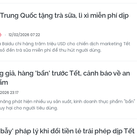
rung Quốc tặng trà sữa, lì xì miễn phí dịp
12/02/2026 07:22
ệ
à Baidu chi hàng trăm triệu USD cho chiến dịch marketing Tết
ì số đến trà sữa miễn phí để thu hút người dùng.
 giả, hàng 'bẩn' trước Tết, cảnh báo về an
hẩm
/2026 23:17
ăng phát hiện nhiều vụ sản xuất, kinh doanh thực phẩm "bẩn"
uy hại cho người tiêu dùng.
bẫy' pháp lý khi đổi tiền lẻ trái phép dịp Tết