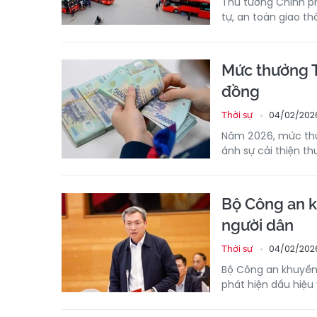
Thủ tướng Chính ph
tự, an toàn giao t
Mức thưởng T
đồng
04/02/2026
Thời sự
Năm 2026, mức thưở
ánh sự cải thiện t
Bộ Công an k
người dân
04/02/2026
Thời sự
Bộ Công an khuyến 
phát hiện dấu hiệu