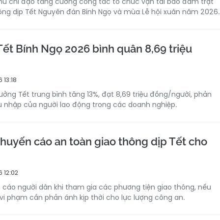
ủ chỉ đạo tăng cường công tác tổ chức vận tải bảo đảm trật
hông dịp Tết Nguyên đán Bính Ngọ và mùa Lễ hội xuân năm 2026.
ết Bính Ngọ 2026 bình quân 8,69 triệu
 13:18
ng Tết trung bình tăng 13%, đạt 8,69 triệu đồng/người, phản
hu nhập của người lao động trong các doanh nghiệp.
huyến cáo an toàn giao thông dịp Tết cho
 12:02
cáo người dân khi tham gia các phương tiện giao thông, nếu
 vi phạm cần phản ánh kịp thời cho lực lượng công an.