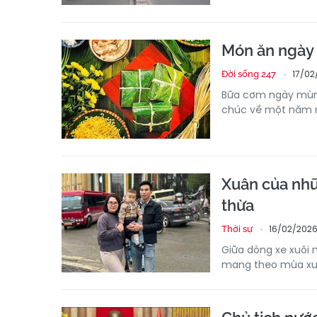
Món ăn ngày 
17/02
Đời sống 247
Bữa cơm ngày mùng
chúc về một năm m
Xuân của nhữ
thừa
16/02/2026
Thời sự
Giữa dòng xe xuôi 
mang theo mùa xuâ