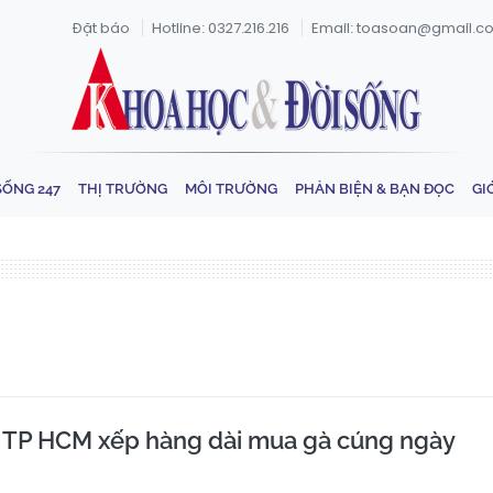
Đặt báo
Hotline: 0327.216.216
Email: toasoan@gmail.c
SỐNG 247
THỊ TRƯỜNG
MÔI TRƯỜNG
PHẢN BIỆN & BẠN ĐỌC
GI
 TP HCM xếp hàng dài mua gà cúng ngày