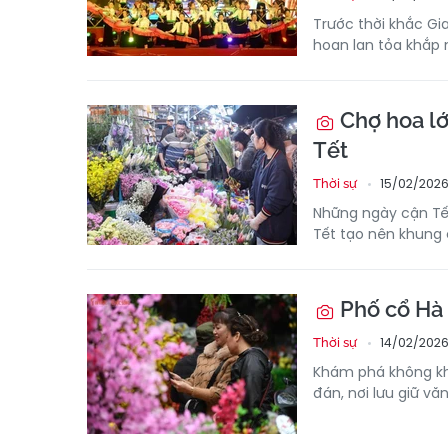
Trước thời khắc Gi
hoan lan tỏa khắp 
Chợ hoa lớ
Tết
15/02/2026
Thời sự
Những ngày cận Tế
Tết tạo nên khung 
Phố cổ Hà 
14/02/2026
Thời sự
Khám phá không kh
đán, nơi lưu giữ vă