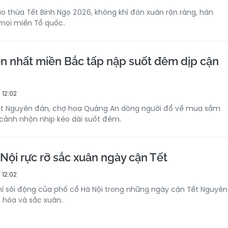
ao thừa Tết Bính Ngọ 2026, không khí đón xuân rộn ràng, hân
mọi miền Tổ quốc.
n nhất miền Bắc tấp nập suốt đêm dịp cận
 12:02
t Nguyên đán, chợ hoa Quảng An dòng người đổ về mua sắm
cảnh nhộn nhịp kéo dài suốt đêm.
Nội rực rỡ sắc xuân ngày cận Tết
 12:02
í sôi động của phố cổ Hà Nội trong những ngày cận Tết Nguyên
n hóa và sắc xuân.