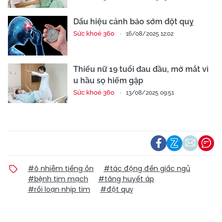
Dấu hiệu cảnh báo sớm đột quỵ
Sức khoẻ 360
16/08/2025 12:02
Thiếu nữ 19 tuổi đau đầu, mờ mắt vì
u hầu sọ hiếm gặp
Sức khoẻ 360
13/08/2025 09:51
#ô nhiễm tiếng ồn
#tác động đến giấc ngủ
#bệnh tim mạch
#tăng huyết áp
#rối loạn nhịp tim
#đột quỵ