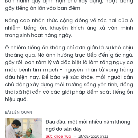
Ban hành quy định hạn chế xây dựng, hoạt động
gây tiếng ồn lớn vào ban đêm.
Nâng cao nhận thức cộng đồng về tác hại của ô
nhiễm tiếng ồn, khuyến khích ứng xử văn minh
trong sinh hoạt hàng ngày.
Ô nhiễm tiếng ồn không chỉ đơn giản là sự khó chịu
thoáng qua. Nó ảnh hưởng trực tiếp đến giấc ngủ,
gây rối loạn tâm lý và đặc biệt là làm tăng nguy cơ
mắc bệnh tim mạch – nguyên nhân tử vong hàng
đầu hiện nay. Để bảo vệ sức khỏe, mỗi người cần
chủ động xây dựng môi trường sống yên tĩnh, đồng
thời xã hội cần có các giải pháp kiểm soát tiếng ồn
hiệu quả.
BÀI LIÊN QUAN
Đau đầu, mệt mỏi nhiều năm không
ngờ do sán dây
Sức khoẻ 360
18/08/2025 03:22