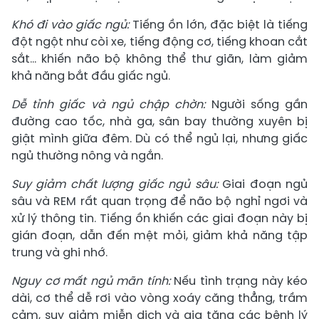
Khó đi vào giấc ngủ:
Tiếng ồn lớn, đặc biệt là tiếng
đột ngột như còi xe, tiếng động cơ, tiếng khoan cắt
sắt… khiến não bộ không thể thư giãn, làm giảm
khả năng bắt đầu giấc ngủ.
Dễ tỉnh giấc và ngủ chập chờn:
Người sống gần
đường cao tốc, nhà ga, sân bay thường xuyên bị
giật mình giữa đêm. Dù có thể ngủ lại, nhưng giấc
ngủ thường nông và ngắn.
Suy giảm chất lượng giấc ngủ sâu:
Giai đoạn ngủ
sâu và REM rất quan trọng để não bộ nghỉ ngơi và
xử lý thông tin. Tiếng ồn khiến các giai đoạn này bị
gián đoạn, dẫn đến mệt mỏi, giảm khả năng tập
trung và ghi nhớ.
Nguy cơ mất ngủ mãn tính:
Nếu tình trạng này kéo
dài, cơ thể dễ rơi vào vòng xoáy căng thẳng, trầm
cảm, suy giảm miễn dịch và gia tăng các bệnh lý