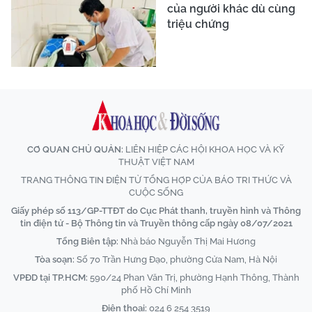
của người khác dù cùng
triệu chứng
CƠ QUAN CHỦ QUẢN:
LIÊN HIỆP CÁC HỘI KHOA HỌC VÀ KỸ
THUẬT VIỆT NAM
TRANG THÔNG TIN ĐIỆN TỬ TỔNG HỢP CỦA BÁO TRI THỨC VÀ
CUỘC SỐNG
Giấy phép số 113/GP-TTĐT do Cục Phát thanh, truyền hình và Thông
tin điện tử - Bộ Thông tin và Truyền thông cấp ngày 08/07/2021
Tổng Biên tập:
Nhà báo Nguyễn Thị Mai Hương
Tòa soạn:
Số 70 Trần Hưng Đạo, phường Cửa Nam, Hà Nội
VPĐD tại TP.HCM:
590/24 Phan Văn Trị, phường Hạnh Thông, Thành
phố Hồ Chí Minh
Điện thoại:
024 6 254 3519