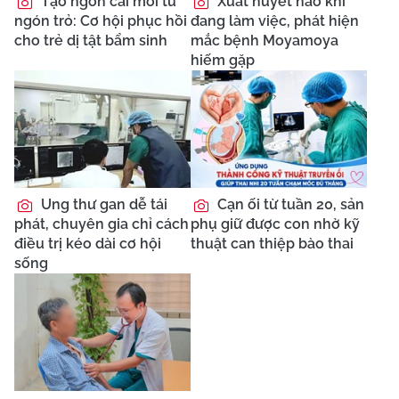
Tạo ngón cái mới từ
Xuất huyết não khi
ngón trỏ: Cơ hội phục hồi
đang làm việc, phát hiện
cho trẻ dị tật bẩm sinh
mắc bệnh Moyamoya
hiếm gặp
Ung thư gan dễ tái
Cạn ối từ tuần 20, sản
phát, chuyên gia chỉ cách
phụ giữ được con nhờ kỹ
điều trị kéo dài cơ hội
thuật can thiệp bào thai
sống