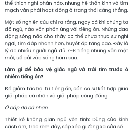
thể thích nghi phần nào, nhưng hệ thần kinh và tim
mạch vẫn phải hoạt động ở trạng thái căng thẳng.
Một số nghiên cứu chỉ ra rằng, ngay cả khi chúng ta
đã ngủ, não vẫn phản ứng với tiếng ồn. Những dao
động sóng não cho thấy cơ thể chưa thực sự nghỉ
ngơi, tim đập nhanh hơn, huyết áp tăng cao. Đây là
lý do nhiều người ngủ đủ 7–8 tiếng nhưng vẫn mệt
mỏi, uể oải vào sáng hôm sau.
Làm gì để bảo vệ giấc ngủ và trái tim trước ô
nhiễm tiếng ồn?
Để giảm tác hại từ tiếng ồn, cần có sự kết hợp giữa
giải pháp cá nhân và giải pháp cộng đồng:
Ở cấp độ cá nhân
Thiết kế không gian ngủ yên tĩnh: Dùng cửa kính
cách âm, treo rèm dày, sắp xếp giường xa cửa sổ.