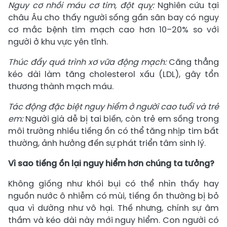
Nguy cơ nhồi máu cơ tim, đột quỵ:
Nghiên cứu tại
châu Âu cho thấy người sống gần sân bay có nguy
cơ mắc bệnh tim mạch cao hơn 10–20% so với
người ở khu vực yên tĩnh.
Thúc đẩy quá trình xơ vữa động mạch:
Căng thẳng
kéo dài làm tăng cholesterol xấu (LDL), gây tổn
thương thành mạch máu.
Tác động đặc biệt nguy hiểm ở người cao tuổi và trẻ
em:
Người già dễ bị tai biến, còn trẻ em sống trong
môi trường nhiều tiếng ồn có thể tăng nhịp tim bất
thường, ảnh hưởng đến sự phát triển tâm sinh lý.
Vì sao tiếng ồn lại nguy hiểm hơn chúng ta tưởng?
Không giống như khói bụi có thể nhìn thấy hay
nguồn nước ô nhiễm có mùi, tiếng ồn thường bị bỏ
qua vì dường như vô hại. Thế nhưng, chính sự âm
thầm và kéo dài này mới nguy hiểm. Con người có