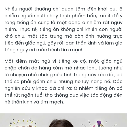
Nhiều người thường chỉ quan tâm đến khói bụi, ô
nhiễm nguồn nước hay thực phẩm bẩn, mà ít để ý
rằng tiếng ồn cũng là một dạng ô nhiễm rất nguy
hiểm. Thực tế, tiếng ồn không chỉ khiến con người
khó chịu, mất tập trung mà còn ảnh hưởng trực
tiếp đến giấc ngủ, gây rối loạn thần kinh và làm gia
tăng nguy cơ mắc bệnh tim mạch.
Một đêm mất ngủ vì tiếng xe cộ, một giấc ngủ
chập chờn do hàng xóm mở nhạc lớn… tưởng như
là chuyện nhỏ nhưng nếu tình trạng này kéo dài, cơ
thể sẽ phải gánh chịu những hệ lụy nặng nề. Các
nghiên cứu y khoa đã chỉ ra: Ô nhiễm tiếng ồn có
thể rút ngắn tuổi thọ thông qua việc tác động đến
hệ thần kinh và tim mạch.