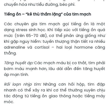
chuyển hóa như tiểu đường, béo phì.
Tiếng ồn – “kẻ thù thầm lặng” của tim mạch
Các chuyên gia tim mạch gọi tiếng ồn là một
dạng stress sinh học. Khi tiếp xúc với tiếng ồn quá
mức (trên 65–70 dB), cơ thể phản ứng giống như
khi gặp nguy hiểm: tuyến thượng thận tiết ra nhiều
adrenaline và cortisol – hai loại hormone căng
thẳng.
Tăng huyết áp:
Các mạch máu bị co thắt, tim phải
bơm máu mạnh hơn, lâu dài dẫn đến tăng huyết
áp mạn tính.
Rối loạn nhịp tim:
Những cơn hồi hộp, tim đập
nhanh có thể xảy ra khi cơ thể thường xuyên chịu
tác động từ tiếng ồn giao thông hoặc tiếng máy
móc.