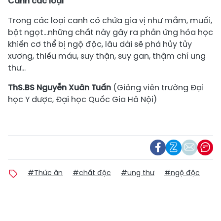
Canh các loại
Trong các loại canh có chứa gia vị như mắm, muối,
bột ngọt…những chất này gây ra phản ứng hóa học
khiến cơ thể bị ngộ độc, lâu dài sẽ phá hủy tủy
xương, thiếu máu, suy thận, suy gan, thậm chí ung
thư…
ThS.BS Nguyễn Xuân Tuấn
(Giảng viên trường Đại
học Y dược, Đại học Quốc Gia Hà Nội)
#Thức ăn
#chất độc
#ung thư
#ngộ độc