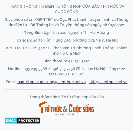
TRANG THÔNG TIN ĐIỆN TỬ TỔNG HỢP CỦA BÁO TRI THỨC VÀ
CUỘC SỐNG
Giấy phép số 113/GP-TTĐT do Cục Phát thanh, truyền hình và Thông
tin điện tử - Bộ Thông tin và Truyền thông cấp ngày 08/07/2021
Tổng Biên tập:
Nhà báo Nguyễn Thị Mai Hương
Tòa soạn:
Số 70 Trần Hưng Đạo, phường Cửa Nam, Hà Nội
VPĐD tại TP.HCM:
590/24 Phan Văn Trị, phường Hạnh Thông, Thành
phố Hồ Chí Minh
Điện thoại:
024 6 254 3519
Hotline:
035 249 5588 / 096 523 7756 (Toà soạn Hà Nội) / 091 122
1222 (VPĐD TPHCM)
Email:
baotrithuccuocsong@kienthuc.net.vn
-
tkts@kienthuc.net.vn
Trang thông tin điện tử tổng hợp của Báo