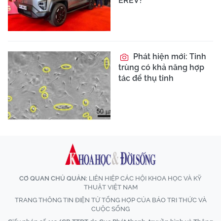
EREV?
Phát hiện mới: Tinh
trùng có khả năng hợp
tác để thụ tinh
CƠ QUAN CHỦ QUẢN:
LIÊN HIỆP CÁC HỘI KHOA HỌC VÀ KỸ
THUẬT VIỆT NAM
TRANG THÔNG TIN ĐIỆN TỬ TỔNG HỢP CỦA BÁO TRI THỨC VÀ
CUỘC SỐNG