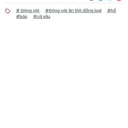
# Động vật
#Động vật ăn thịt đồng loại
#hổ
#báo
#cá sấu