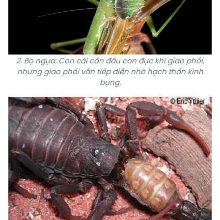
2. Bọ ngựa: Con cái cắn đầu con đực khi giao phối,
nhưng giao phối vẫn tiếp diễn nhờ hạch thần kinh
bụng.