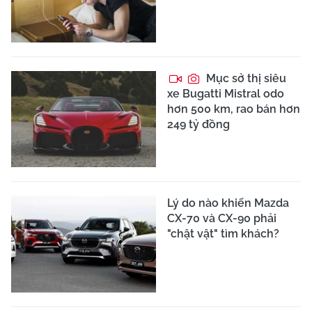
Mục sở thị siêu
xe Bugatti Mistral odo
hơn 500 km, rao bán hơn
249 tỷ đồng
Lý do nào khiến Mazda
CX-70 và CX-90 phải
"chật vật" tìm khách?