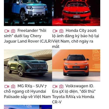
Freelander “hồi
Honda City 2026
sinh” dưới tay Chery
lộ ảnh đăng ký bảo hộ tại
Jaguar Land Rover (CJLR)
Việt Nam, chờ ngày ra
mắt
MG RX9 - SUV 7
Volkswagen ID.
chỗ ngang cỡ Hyundai
Era 5X lộ diện, "đối thủ"
Palisade sắp về Việt Nam
Toyota RAV4 và Honda
CR-V