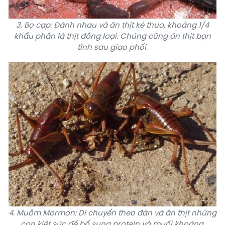
3. Bọ cạp: Đánh nhau và ăn thịt kẻ thua, khoảng 1/4
khẩu phần là thịt đồng loại. Chúng cũng ăn thịt bạn
tình sau giao phối.
4. Muỗm Mormon: Di chuyển theo đàn và ăn thịt những
con kiệt sức để bổ sung protein và muối khoáng.