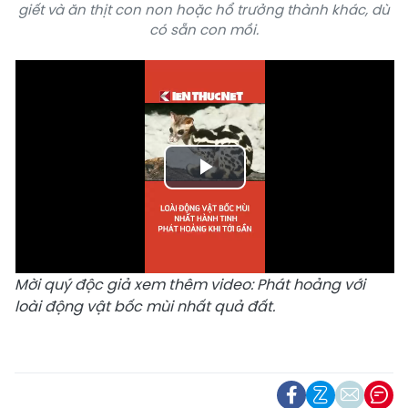
giết và ăn thịt con non hoặc hổ trưởng thành khác, dù
có sẵn con mồi.
Play
Video
Mời quý độc giả xem thêm video:
Phát hoảng với
loài động vật bốc mùi nhất quả đất.