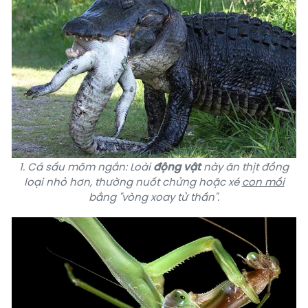
1. Cá sấu mõm ngắn: Loài
động vật
này
ăn thịt đồng
loại
nhỏ hơn, thường nuốt chửng hoặc xé
con mồi
bằng "vòng xoay tử thần".