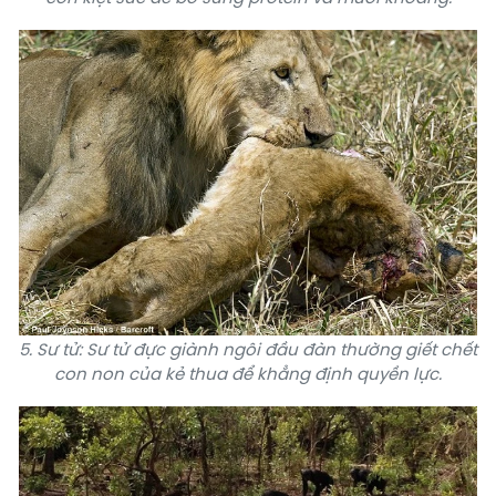
5. Sư tử: Sư tử đực giành ngôi đầu đàn thường giết chết
con non của kẻ thua để khẳng định quyền lực.