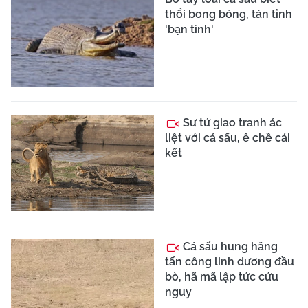
thổi bong bóng, tán tỉnh
'bạn tình'
Sư tử giao tranh ác
liệt với cá sấu, ê chề cái
kết
Cá sấu hung hăng
tấn công linh dương đầu
bò, hã mã lập tức cứu
nguy