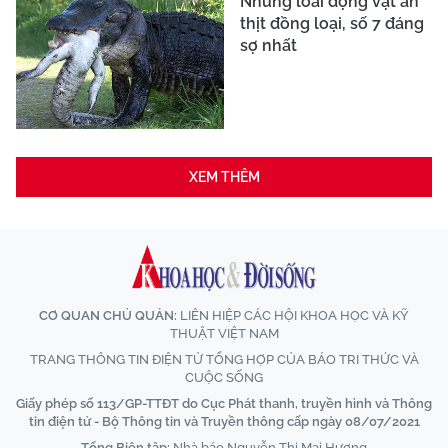
Những loài động vật ăn
thịt đồng loại, số 7 đáng
sợ nhất
XEM THÊM
CƠ QUAN CHỦ QUẢN:
LIÊN HIỆP CÁC HỘI KHOA HỌC VÀ KỸ
THUẬT VIỆT NAM
TRANG THÔNG TIN ĐIỆN TỬ TỔNG HỢP CỦA BÁO TRI THỨC VÀ
CUỘC SỐNG
Giấy phép số 113/GP-TTĐT do Cục Phát thanh, truyền hình và Thông
tin điện tử - Bộ Thông tin và Truyền thông cấp ngày 08/07/2021
Tổng Biên tập:
Nhà báo Nguyễn Thị Mai Hương