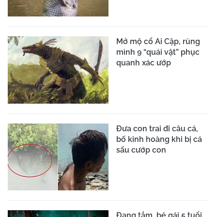
Mở mộ cổ Ai Cập, rùng
mình 9 “quái vật” phục
quanh xác ướp
Đưa con trai đi câu cá,
bố kinh hoàng khi bị cá
sấu cướp con
Đang tắm, bé gái 5 tuổi