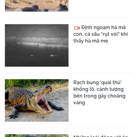
Định ngoạm hà mã
con, cá sấu “rụt vòi” khi
thấy hà mã mẹ
Rạch bụng 'quái thú'
khổng lồ, cảnh tượng
bên trong gây choáng
váng