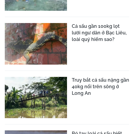
Cá sấu gần 100kg lọt
lưới ngư dân ở Bạc Liêu,
loài quý hiếm sao?
Truy bắt cá sấu nặng gần
40kg nổi trên sông ở
Long An
Bó tay loài cá sấu biết