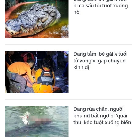
bị cá sấu lôi tuột xuống
hồ
Đang tắm, bé gái 5 tuổi
tử vong vì gặp chuyện
kinh dị
Đang rửa chân, người
phụ nữ bất ngờ bị 'quái
thú' kéo tuột xuống biển