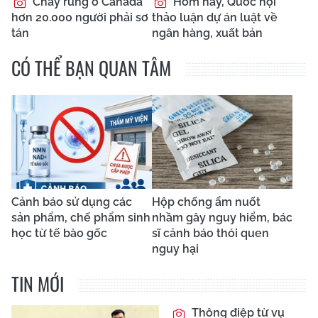
Cháy rừng ở Canada
Hôm nay, Quốc hội
hơn 20.000 người phải sơ
thảo luận dự án luật về
tán
ngân hàng, xuất bản
CÓ THỂ BẠN QUAN TÂM
Cảnh báo sử dụng các
Hộp chống ẩm nuốt
sản phẩm, chế phẩm sinh
nhầm gây nguy hiểm, bác
học từ tế bào gốc
sĩ cảnh báo thói quen
nguy hại
TIN MỚI
Thông điệp từ vụ