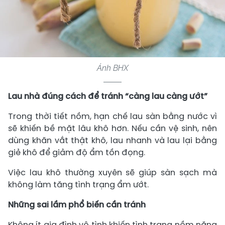
Ảnh BHX
Lau nhà đúng cách để tránh “càng lau càng ướt”
Trong thời tiết nồm, hạn chế lau sàn bằng nước vì
sẽ khiến bề mặt lâu khô hơn. Nếu cần vệ sinh, nên
dùng khăn vắt thật khô, lau nhanh và lau lại bằng
giẻ khô để giảm độ ẩm tồn đọng.
Việc lau khô thường xuyên sẽ giúp sàn sạch mà
không làm tăng tình trạng ẩm ướt.
Những sai lầm phổ biến cần tránh
Không ít gia đình vô tình khiến tình trạng nồm nặng