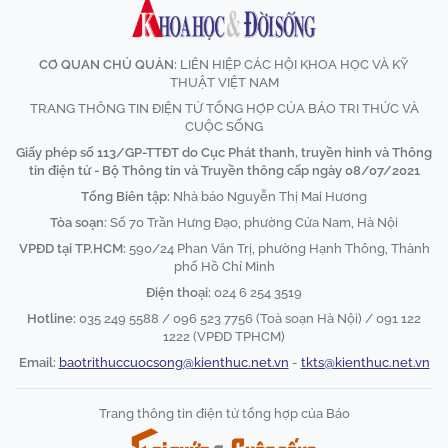
CƠ QUAN CHỦ QUẢN:
LIÊN HIỆP CÁC HỘI KHOA HỌC VÀ KỸ
THUẬT VIỆT NAM
TRANG THÔNG TIN ĐIỆN TỬ TỔNG HỢP CỦA BÁO TRI THỨC VÀ
CUỘC SỐNG
Giấy phép số 113/GP-TTĐT do Cục Phát thanh, truyền hình và Thông
tin điện tử - Bộ Thông tin và Truyền thông cấp ngày 08/07/2021
Tổng Biên tập:
Nhà báo Nguyễn Thị Mai Hương
Tòa soạn:
Số 70 Trần Hưng Đạo, phường Cửa Nam, Hà Nội
VPĐD tại TP.HCM:
590/24 Phan Văn Trị, phường Hạnh Thông, Thành
phố Hồ Chí Minh
Điện thoại:
024 6 254 3519
Hotline:
035 249 5588 / 096 523 7756 (Toà soạn Hà Nội) / 091 122
1222 (VPĐD TPHCM)
Email:
baotrithuccuocsong@kienthuc.net.vn
-
tkts@kienthuc.net.vn
Trang thông tin điện tử tổng hợp của Báo