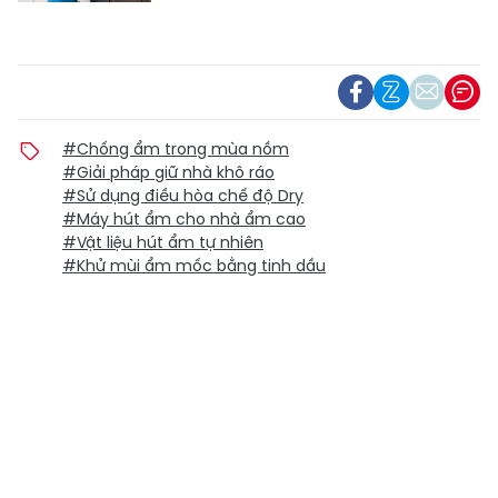
#Chống ẩm trong mùa nồm
#Giải pháp giữ nhà khô ráo
#Sử dụng điều hòa chế độ Dry
#Máy hút ẩm cho nhà ẩm cao
#Vật liệu hút ẩm tự nhiên
#Khử mùi ẩm mốc bằng tinh dầu