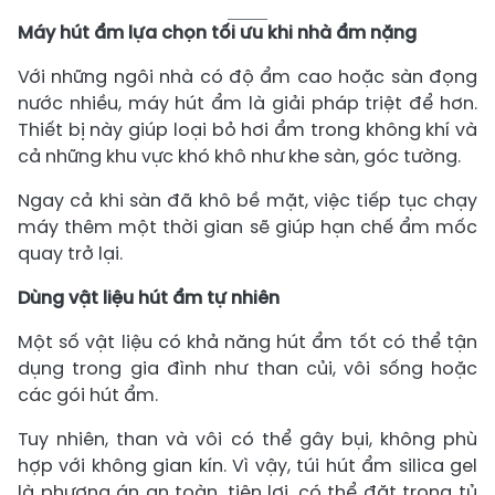
Máy hút ẩm lựa chọn tối ưu khi nhà ẩm nặng
Với những ngôi nhà có độ ẩm cao hoặc sàn đọng
nước nhiều, máy hút ẩm là giải pháp triệt để hơn.
Thiết bị này giúp loại bỏ hơi ẩm trong không khí và
cả những khu vực khó khô như khe sàn, góc tường.
Ngay cả khi sàn đã khô bề mặt, việc tiếp tục chạy
máy thêm một thời gian sẽ giúp hạn chế ẩm mốc
quay trở lại.
Dùng vật liệu hút ẩm tự nhiên
Một số vật liệu có khả năng hút ẩm tốt có thể tận
dụng trong gia đình như than củi, vôi sống hoặc
các gói hút ẩm.
Tuy nhiên, than và vôi có thể gây bụi, không phù
hợp với không gian kín. Vì vậy, túi hút ẩm silica gel
là phương án an toàn, tiện lợi, có thể đặt trong tủ