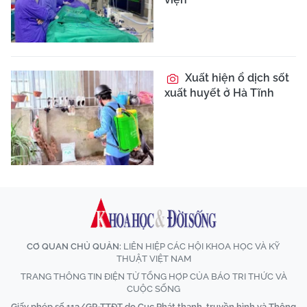
Xuất hiện ổ dịch sốt
xuất huyết ở Hà Tĩnh
CƠ QUAN CHỦ QUẢN:
LIÊN HIỆP CÁC HỘI KHOA HỌC VÀ KỸ
THUẬT VIỆT NAM
TRANG THÔNG TIN ĐIỆN TỬ TỔNG HỢP CỦA BÁO TRI THỨC VÀ
CUỘC SỐNG
Giấy phép số 113/GP-TTĐT do Cục Phát thanh, truyền hình và Thông