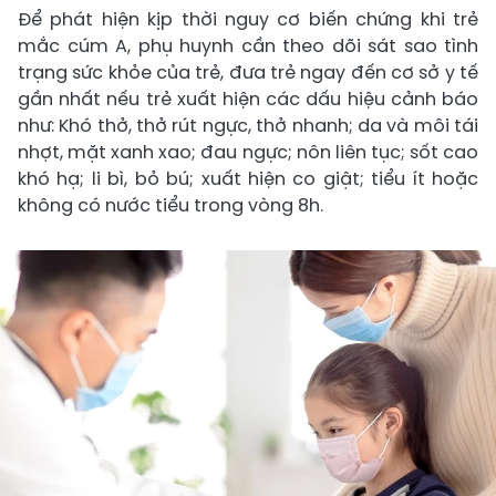
Để phát hiện kịp thời nguy cơ biến chứng khi trẻ
mắc cúm A, phụ huynh cần theo dõi sát sao tình
trạng sức khỏe của trẻ, đưa trẻ ngay đến cơ sở y tế
gần nhất nếu trẻ xuất hiện các dấu hiệu cảnh báo
như: Khó thở, thở rút ngực, thở nhanh; da và môi tái
nhợt, mặt xanh xao; đau ngực; nôn liên tục; sốt cao
khó hạ; li bì, bỏ bú; xuất hiện co giật; tiểu ít hoặc
không có nước tiểu trong vòng 8h.