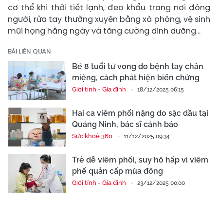
cơ thể khi thời tiết lạnh, đeo khẩu trang nơi đông
người, rửa tay thường xuyên bằng xà phòng, vệ sinh
mũi họng hằng ngày và tăng cường dinh dưỡng...
BÀI LIÊN QUAN
Bé 8 tuổi tử vong do bệnh tay chân
miệng, cách phát hiện biến chứng
Giới tính - Gia đình
18/12/2025 06:15
Hai ca viêm phổi nặng do sặc dầu tại
Quảng Ninh, bác sĩ cảnh báo
Sức khoẻ 360
11/12/2025 09:34
Trẻ dễ viêm phổi, suy hô hấp vì viêm
phế quản cấp mùa đông
Giới tính - Gia đình
23/12/2025 00:00