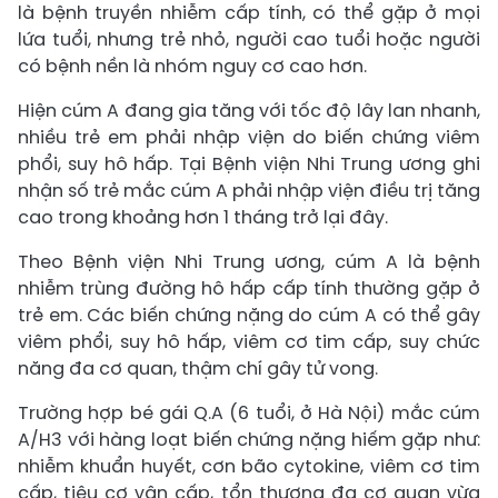
là bệnh truyền nhiễm cấp tính, có thể gặp ở mọi
lứa tuổi, nhưng trẻ nhỏ, người cao tuổi hoặc người
có bệnh nền là nhóm nguy cơ cao hơn.
Hiện cúm A đang gia tăng với tốc độ lây lan nhanh,
nhiều trẻ em phải nhập viện do biến chứng viêm
phổi, suy hô hấp. Tại Bệnh viện Nhi Trung ương ghi
nhận số trẻ mắc cúm A phải nhập viện điều trị tăng
cao trong khoảng hơn 1 tháng trở lại đây.
Theo Bệnh viện Nhi Trung ương, cúm A là bệnh
nhiễm trùng đường hô hấp cấp tính thường gặp ở
trẻ em. Các biến chứng nặng do cúm A có thể gây
viêm phổi, suy hô hấp, viêm cơ tim cấp, suy chức
năng đa cơ quan, thậm chí gây tử vong.
Trường hợp bé gái Q.A (6 tuổi, ở Hà Nội) mắc cúm
A/H3 với hàng loạt biến chứng nặng hiếm gặp như:
nhiễm khuẩn huyết, cơn bão cytokine, viêm cơ tim
cấp, tiêu cơ vân cấp, tổn thương đa cơ quan vừa