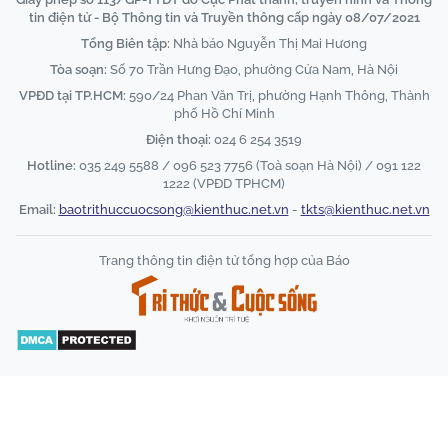
tin điện tử - Bộ Thông tin và Truyền thông cấp ngày 08/07/2021
Tổng Biên tập:
Nhà báo Nguyễn Thị Mai Hương
Tòa soạn:
Số 70 Trần Hưng Đạo, phường Cửa Nam, Hà Nội
VPĐD tại TP.HCM:
590/24 Phan Văn Trị, phường Hạnh Thông, Thành
phố Hồ Chí Minh
Điện thoại:
024 6 254 3519
Hotline:
035 249 5588 / 096 523 7756 (Toà soạn Hà Nội) / 091 122
1222 (VPĐD TPHCM)
Email:
baotrithuccuocsong@kienthuc.net.vn
-
tkts@kienthuc.net.vn
Trang thông tin điện tử tổng hợp của Báo