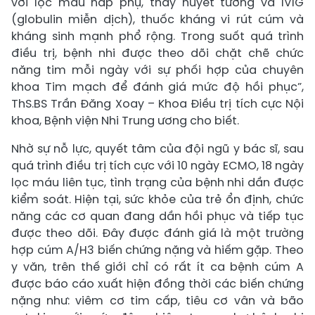
với lọc máu hấp phụ, thay huyết tương và IVIG
(globulin miễn dịch), thuốc kháng vi rút cúm và
kháng sinh mạnh phổ rộng. Trong suốt quá trình
điều trị, bệnh nhi được theo dõi chặt chẽ chức
năng tim mỗi ngày với sự phối hợp của chuyên
khoa Tim mạch để đánh giá mức độ hồi phục”,
ThS.BS Trần Đăng Xoay – Khoa Điều trị tích cực Nội
khoa, Bệnh viện Nhi Trung ương cho biết.
Nhờ sự nỗ lực, quyết tâm của đội ngũ y bác sĩ, sau
quá trình điều trị tích cực với 10 ngày ECMO, 18 ngày
lọc máu liên tục, tình trạng của bệnh nhi dần được
kiểm soát. Hiện tại, sức khỏe của trẻ ổn định, chức
năng các cơ quan đang dần hồi phục và tiếp tục
được theo dõi. Đây được đánh giá là một trường
hợp cúm A/H3 biến chứng nặng và hiếm gặp. Theo
y văn, trên thế giới chỉ có rất ít ca bệnh cúm A
được báo cáo xuất hiện đồng thời các biến chứng
nặng như: viêm cơ tim cấp, tiêu cơ vân và bão