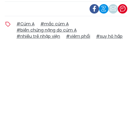
#Cúm A
#mắc cúm A
#biến chứng nặng do cúm A
#nhiều trẻ nhập viện
#viêm phổi
#suy hô hấp