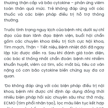
thương thận cấp và bão cytokine – phản ứng viêm
toàn thân quá mức. Trẻ không đáp ứng với các
thuốc và các biện pháp điều trị hỗ trợ thông
thường.
Trước tình trạng nguy kịch của bệnh nhi, dưới sự chỉ
đạo của Ban lãnh đạo Bệnh viện, buổi hội chẩn
gồm các chuyên khoa Điều trị tích cực Nội khoa,
Tim mạch, Thận – Tiết niệu, Bệnh nhiệt đới đã ngay
lập tức được diễn ra. Sau khi đánh giá toàn diện,
các bác sĩ thống nhất chẩn đoán: bệnh nhi nhiễm
khuẩn huyết, viêm cơ tim, sốc mất bù, tiêu cơ vân
nặng có cơn bão cytokine biến chứng suy đa cơ
quan.
“
Do không đáp ứng với các biện pháp điều trị nội
khoa, bệnh nhi được chỉ định áp dụng đồng thời
nhiều biện pháp hồi sức chuyên sâu như: thở máy,
ECMO (tim phổi nhân tạo), lọc máu liên tục kết hợp