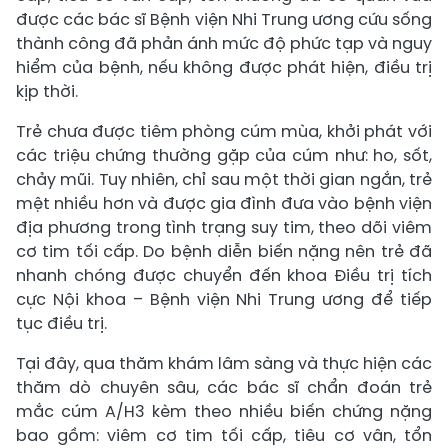
được các bác sĩ Bệnh viện Nhi Trung ương cứu sống
thành công đã phản ánh mức độ phức tạp và nguy
hiểm của bệnh, nếu không được phát hiện, điều trị
kịp thời.
Trẻ chưa được tiêm phòng cúm mùa, khởi phát với
các triệu chứng thường gặp của cúm như: ho, sốt,
chảy mũi. Tuy nhiên, chỉ sau một thời gian ngắn, trẻ
mệt nhiều hơn và được gia đình đưa vào bệnh viện
địa phương trong tình trạng suy tim, theo dõi viêm
cơ tim tối cấp. Do bệnh diễn biến nặng nên trẻ đã
nhanh chóng được chuyển đến khoa Điều trị tích
cực Nội khoa – Bệnh viện Nhi Trung ương để tiếp
tục điều trị.
Tại đây, qua thăm khám lâm sàng và thực hiện các
thăm dò chuyên sâu, các bác sĩ chẩn đoán trẻ
mắc cúm A/H3 kèm theo nhiều biến chứng nặng
bao gồm: viêm cơ tim tối cấp, tiêu cơ vân, tổn