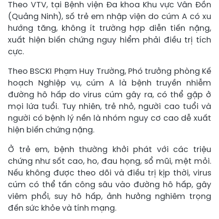
Theo VTV, tại Bệnh viện Đa khoa Khu vực Vân Đồn
(Quảng Ninh), số trẻ em nhập viện do cúm A có xu
hướng tăng, không ít trường hợp diễn tiến nặng,
xuất hiện biến chứng nguy hiểm phải điều trị tích
cực.
Theo BSCKI Phạm Huy Trường, Phó trưởng phòng Kế
hoạch Nghiệp vụ, cúm A là bệnh truyền nhiễm
đường hô hấp do virus cúm gây ra, có thể gặp ở
mọi lứa tuổi. Tuy nhiên, trẻ nhỏ, người cao tuổi và
người có bệnh lý nền là nhóm nguy cơ cao dễ xuất
hiện biến chứng nặng.
Ở trẻ em, bệnh thường khởi phát với các triệu
chứng như sốt cao, ho, đau họng, sổ mũi, mệt mỏi.
Nếu không được theo dõi và điều trị kịp thời, virus
cúm có thể tấn công sâu vào đường hô hấp, gây
viêm phổi, suy hô hấp, ảnh hưởng nghiêm trọng
đến sức khỏe và tính mạng.