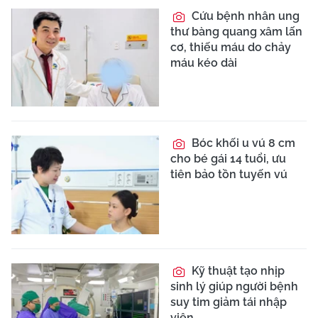
Cứu bệnh nhân ung
thư bàng quang xâm lấn
cơ, thiếu máu do chảy
máu kéo dài
Bóc khối u vú 8 cm
cho bé gái 14 tuổi, ưu
tiên bảo tồn tuyến vú
Kỹ thuật tạo nhịp
sinh lý giúp người bệnh
suy tim giảm tái nhập
viện