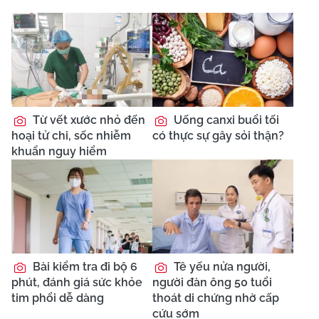
Từ vết xước nhỏ đến
Uống canxi buổi tối
hoại tử chi, sốc nhiễm
có thực sự gây sỏi thận?
khuẩn nguy hiểm
Bài kiểm tra đi bộ 6
Tê yếu nửa người,
phút, đánh giá sức khỏe
người đàn ông 50 tuổi
tim phổi dễ dàng
thoát di chứng nhờ cấp
cứu sớm