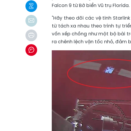
Falcon 9 từ Bờ biển Vũ trụ Florida.
"Hãy theo dõi các vệ tinh Starli
từ tách xa nhau theo trình tự tri
vốn xếp chồng như một bộ bài tro
ra chênh lệch vận tốc nhỏ, đảm b