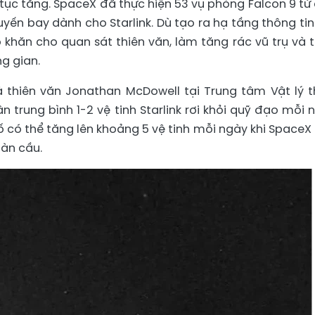
p tục tăng. SpaceX đã thực hiện 53 vụ phóng Falcon 9 từ
yến bay dành cho Starlink. Dù tạo ra hạ tầng thông tin 
hó khăn cho quan sát thiên văn, làm tăng rác vũ trụ và 
g gian.
hà thiên văn Jonathan McDowell tại Trung tâm Vật lý t
 trung bình 1-2 vệ tinh Starlink rơi khỏi quỹ đạo mỗi 
 có thể tăng lên khoảng 5 vệ tinh mỗi ngày khi SpaceX 
oàn cầu.