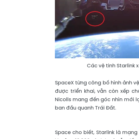
Các vệ tinh Starlink 
SpaceX từng công bố hình ảnh vệ 
được triển khai, vẫn còn xếp ch
Nicolls mang đến góc nhìn mới lạ
ban đầu quanh Trái Đất.
Space cho biết, Starlink là mạng