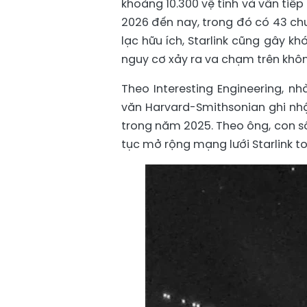
khoảng 10.300 vệ tinh và vẫn tiế
2026 đến nay, trong đó có 43 chu
lạc hữu ích, Starlink cũng gây k
nguy cơ xảy ra va chạm trên khôn
Theo Interesting Engineering, n
văn Harvard-Smithsonian ghi nhận
trong năm 2025. Theo ông, con số
tục mở rộng mạng lưới Starlink t