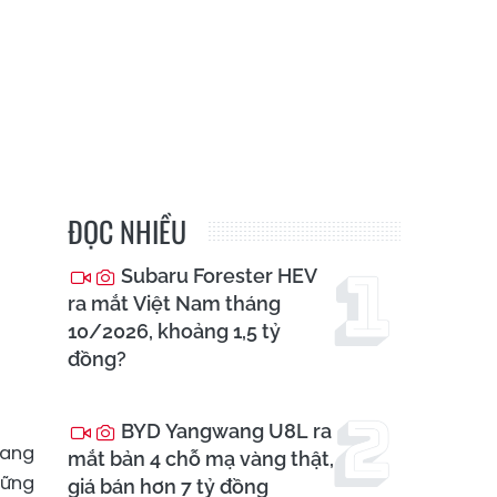
ĐỌC NHIỀU
Subaru Forester HEV
ra mắt Việt Nam tháng
10/2026, khoảng 1,5 tỷ
đồng?
BYD Yangwang U8L ra
đang
mắt bản 4 chỗ mạ vàng thật,
hững
giá bán hơn 7 tỷ đồng