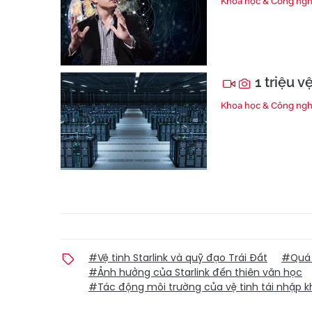
Khoa học & Công ng
1 triệu v
Khoa học & Công ng
#Vệ tinh Starlink và quỹ đạo Trái Đất
#Quá t
#Ảnh hưởng của Starlink đến thiên văn học
#Tác động môi trường của vệ tinh tái nhập k