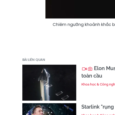
Chiêm ngưỡng khoảnh khắc bình
BÀI LIÊN QUAN
Elon Musk
toàn cầu
Khoa học & Công ng
Starlink "rụng