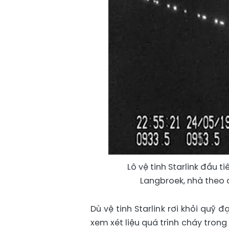
Lô vệ tinh Starlink đầu 
Langbroek, nhà theo d
Dù vệ tinh Starlink rơi khỏi quỹ
xem xét liệu quá trình cháy tron