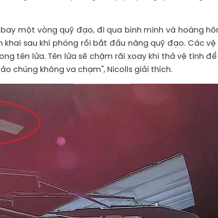
nk bay một vòng quỹ đạo, đi qua bình minh và hoàng hôn
ển khai sau khi phóng rồi bắt đầu nâng quỹ đạo. Các vệ 
ng tên lửa. Tên lửa sẽ chậm rãi xoay khi thả vệ tinh để
ảo chúng không va chạm", Nicolls giải thích.