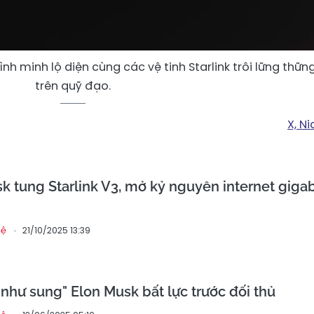
 minh lộ diện cùng các vệ tinh Starlink trôi lững thữn
trên quỹ đạo.
X, Ni
 tung Starlink V3, mở kỷ nguyên internet gigab
21/10/2025 13:39
hệ
 như sung" Elon Musk bất lực trước đối thủ