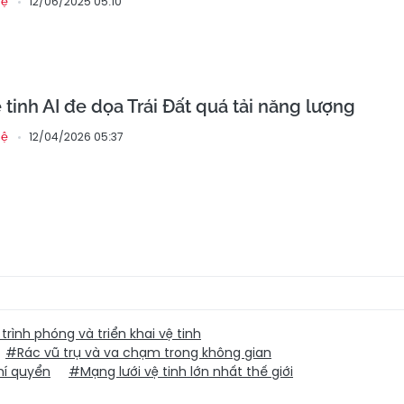
12/06/2025 05:10
hệ
ệ tinh AI đe dọa Trái Đất quá tải năng lượng
12/04/2026 05:37
hệ
rình phóng và triển khai vệ tinh
#Rác vũ trụ và va chạm trong không gian
hí quyển
#Mạng lưới vệ tinh lớn nhất thế giới