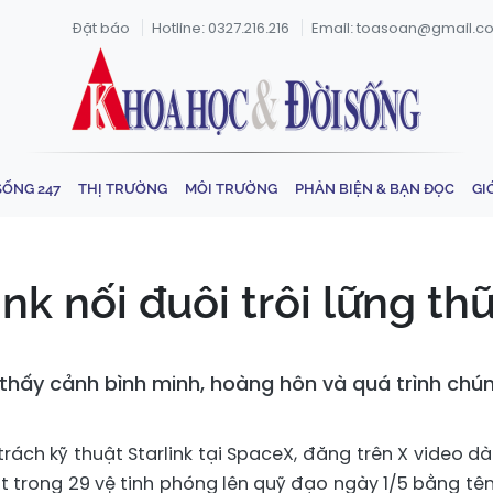
Đặt báo
Hotline: 0327.216.216
Email: toasoan@gmail.c
SỐNG 247
THỊ TRƯỜNG
MÔI TRƯỜNG
PHẢN BIỆN & BẠN ĐỌC
GI
nk nối đuôi trôi lững t
 thấy cảnh bình minh, hoàng hôn và quá trình chúng
trách kỹ thuật Starlink tại SpaceX, đăng trên X video dài
t trong 29 vệ tinh phóng lên quỹ đạo ngày 1/5 bằng tên