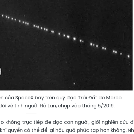
tiên của SpaceX bay trên quỹ đạo Trái Đất do Marco
õi vệ tinh người Hà Lan, chụp vào tháng 5/2019.
 đạo không trực tiếp đe dọa con người, giới nghiên cứu 
g khí quyển có thể để lại hậu quả phức tạp hơn không. N