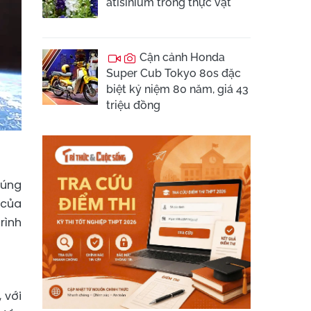
atisinium trong thực vật
Cận cảnh Honda
Super Cub Tokyo 80s đặc
biệt kỷ niệm 80 năm, giá 43
triệu đồng
húng
 của
rình
 với