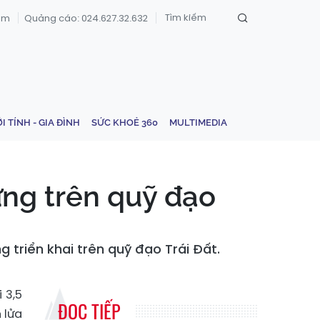
om
Quảng cáo: 024.627.32.632
ỚI TÍNH - GIA ĐÌNH
SỨC KHOẺ 360
MULTIMEDIA
hững trên quỹ đạo
 triển khai trên quỹ đạo Trái Đất.
 3,5
ĐỌC TIẾP
 lửa