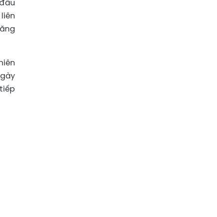
 đầu
liên
tăng
hiên
ngày
tiếp