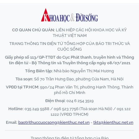
CƠ QUAN CHỦ QUẢN:
LIÊN HIỆP CÁC HỘI KHOA HỌC VÀ KỸ
THUẬT VIỆT NAM
TRANG THÔNG TIN ĐIỆN TỬ TỔNG HỢP CỦA BÁO TRI THỨC VÀ
CUỘC SỐNG
Giấy phép số 113/GP-TTĐT do Cục Phát thanh, truyền hình và Thông
tin điện tử - Bộ Thông tin và Truyền thông cấp ngày 08/07/2021
Tổng Biên tập:
Nhà báo Nguyễn Thị Mai Hương
Tòa soạn:
Số 70 Trần Hưng Đạo, phường Cửa Nam, Hà Nội
VPĐD tại TP.HCM:
590/24 Phan Văn Trị, phường Hạnh Thông, Thành
phố Hồ Chí Minh
Điện thoại:
024 6 254 3519
Hotline:
035 249 5588 / 096 523 7756 (Toà soạn Hà Nội) / 091 122
1222 (VPĐD TPHCM)
Email:
baotrithuccuocsong@kienthuc.net.vn
-
tkts@kienthuc.net.vn
Trang thông tin điện tử tổng hợp của Báo