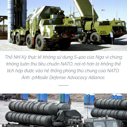
Thổ Nhĩ Kỳ thực tế không sử dụng S-400 của Nga vì chúng
không tuân thủ tiêu chuẩn NATO, nói rõ hơn là không thể
tích hợp được vào hệ thống phòng thủ chung của NATO.
Ảnh: @Missile Defense Advocacy Alliance.