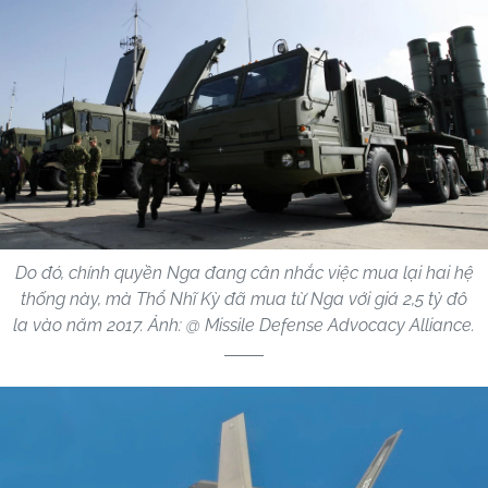
Do đó, chính quyền Nga đang cân nhắc việc mua lại hai hệ
thống này, mà Thổ Nhĩ Kỳ đã mua từ Nga với giá 2,5 tỷ đô
la vào năm 2017. Ảnh: @ Missile Defense Advocacy Alliance.