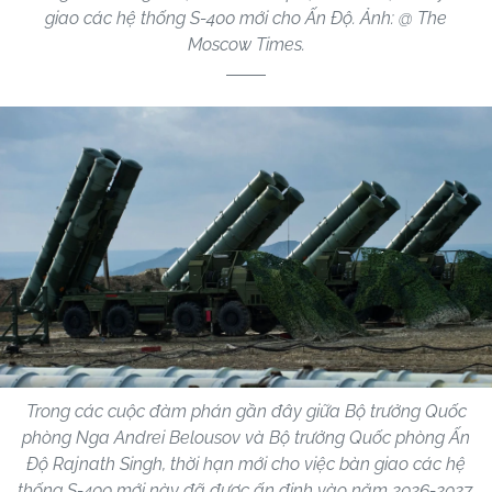
giao các hệ thống S-400 mới cho Ấn Độ. Ảnh: @ The
Moscow Times.
Trong các cuộc đàm phán gần đây giữa Bộ trưởng Quốc
phòng Nga Andrei Belousov và Bộ trưởng Quốc phòng Ấn
Độ Rajnath Singh, thời hạn mới cho việc bàn giao các hệ
thống S-400 mới này đã được ấn định vào năm 2026-2027.