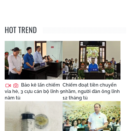
HOT TREND
Bảo kê lấn chiếm
Chiếm đoạt tiền chuyển
vỉa hè, 3 cựu cán bộ lĩnh 9
nhầm, người đàn ông lĩnh
năm tù
12 tháng tù