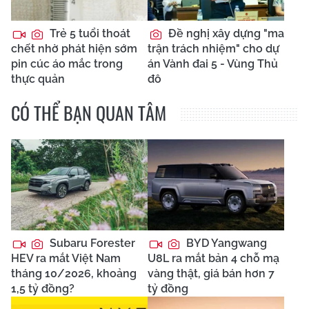
Trẻ 5 tuổi thoát
Đề nghị xây dựng "ma
chết nhờ phát hiện sớm
trận trách nhiệm" cho dự
pin cúc áo mắc trong
án Vành đai 5 - Vùng Thủ
thực quản
đô
CÓ THỂ BẠN QUAN TÂM
Subaru Forester
BYD Yangwang
HEV ra mắt Việt Nam
U8L ra mắt bản 4 chỗ mạ
tháng 10/2026, khoảng
vàng thật, giá bán hơn 7
1,5 tỷ đồng?
tỷ đồng