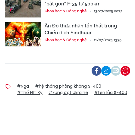
"bắt gọn" F-35 từ 500km
Khoa học & Công nghệ
13/07/2025 00:25
Ấn Độ thừa nhận tổn thất trong
Chiến dịch Sindhuur
Khoa học & Công nghệ
11/07/2025 13:39
#Nga
#hệ thống phòng không S-400
#Thổ Nhĩ Kỳ
#xung đột Ukraine
#tên lửa S-400