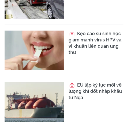
Kẹo cao su sinh học
giảm mạnh virus HPV và
vi khuẩn liên quan ung
thư
EU lập kỷ lục mới về
lượng khí đốt nhập khẩu
từ Nga