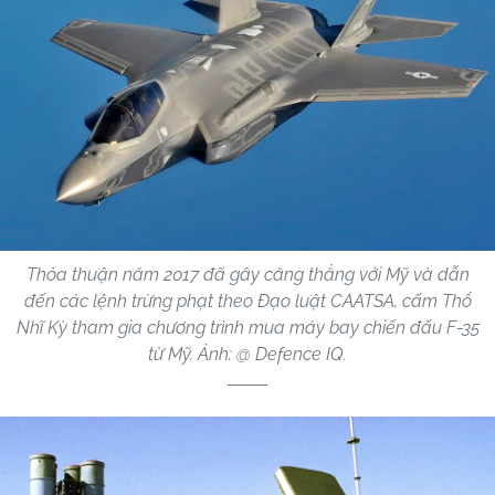
Thỏa thuận năm 2017 đã gây căng thẳng với Mỹ và dẫn
đến các lệnh trừng phạt theo Đạo luật CAATSA, cấm Thổ
Nhĩ Kỳ tham gia chương trình mua máy bay chiến đấu F-35
từ Mỹ. Ảnh: @ Defence IQ.