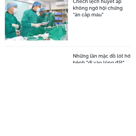
Chêch lệch huyết áp
không ngờ hội chứng
“ăn cắp máu”
Những lần mặc đồ lót hớ
hênh "đi vào lòng đất"
của hội chị em khi hè
đến, có người thậm chí
còn chẳng cài áo
CƠ QUAN CHỦ QUẢN:
LIÊN HIỆP CÁC HỘI KHOA HỌC VÀ KỸ