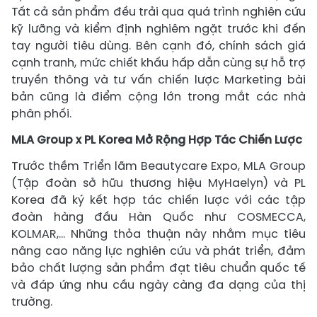
Tất cả sản phẩm đều trải qua quá trình nghiên cứu
kỹ lưỡng và kiểm định nghiêm ngặt trước khi đến
tay người tiêu dùng. Bên cạnh đó, chính sách giá
cạnh tranh, mức chiết khấu hấp dẫn cùng sự hỗ trợ
truyền thông và tư vấn chiến lược Marketing bài
bản cũng là điểm cộng lớn trong mắt các nhà
phân phối.
MLA Group x PL Korea Mở Rộng Hợp Tác Chiến Lược
Trước thềm Triển lãm Beautycare Expo, MLA Group
(Tập đoàn sở hữu thương hiệu MyHaelyn) và PL
Korea đã ký kết hợp tác chiến lược với các tập
đoàn hàng đầu Hàn Quốc như COSMECCA,
KOLMAR,… Những thỏa thuận này nhằm mục tiêu
nâng cao năng lực nghiên cứu và phát triển, đảm
bảo chất lượng sản phẩm đạt tiêu chuẩn quốc tế
và đáp ứng nhu cầu ngày càng đa dạng của thị
trường.​