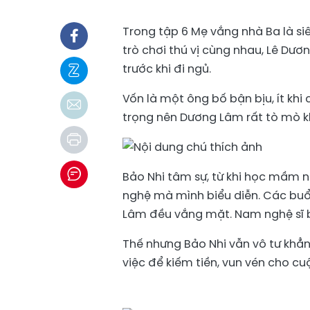
Trong tập 6 Mẹ vắng nhà Ba là s
trò chơi thú vị cùng nhau, Lê Dư
trước khi đi ngủ.
Vốn là một ông bố bận bịu, ít khi
trọng nên Dương Lâm rất tò mò k
Bảo Nhi tâm sự, từ khi học mầm no
nghệ mà mình biểu diễn. Các buổ
Lâm đều vắng mặt. Nam nghệ sĩ bỗ
Thế nhưng Bảo Nhi vẫn vô tư khẳ
việc để kiếm tiền, vun vén cho cu