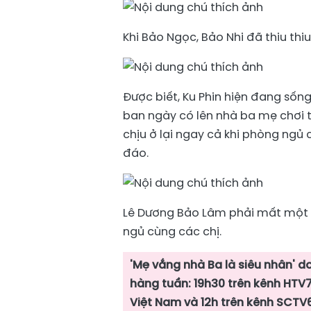
Khi Bảo Ngọc, Bảo Nhi đã thiu thiu
Được biết, Ku Phin hiện đang sốn
ban ngày có lên nhà ba mẹ chơi t
chịu ở lại ngay cả khi phòng ngủ 
đáo.
Lê Dương Bảo Lâm phải mất một lú
ngủ cùng các chị.
'Mẹ vắng nhà Ba là siêu nhân' 
hàng tuần: 19h30 trên kênh HTV7
Việt Nam và 12h trên kênh SCTV6