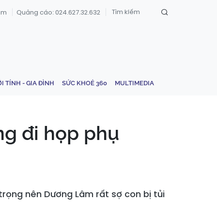
om
Quảng cáo: 024.627.32.632
ỚI TÍNH - GIA ĐÌNH
SỨC KHOẺ 360
MULTIMEDIA
ông đi họp phụ
 trọng nên Dương Lâm rất sợ con bị tủi