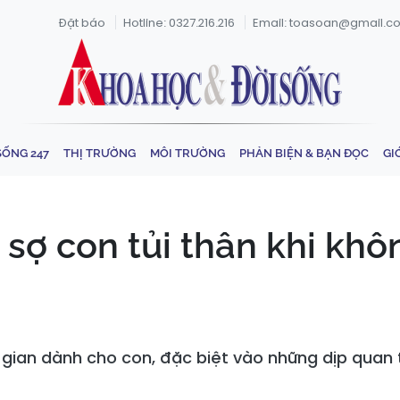
Đặt báo
Hotline: 0327.216.216
Email: toasoan@gmail.c
SỐNG 247
THỊ TRƯỜNG
MÔI TRƯỜNG
PHẢN BIỆN & BẠN ĐỌC
GI
Lâm sợ con tủi thân khi kh
ời gian dành cho con, đặc biệt vào những dịp quan