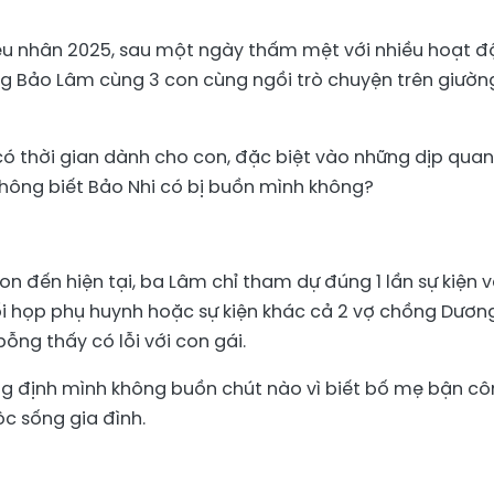
iêu nhân 2025, sau một ngày thấm mệt với nhiều hoạt đ
ơng Bảo Lâm cùng 3 con cùng ngồi trò chuyện trên giườn
 có thời gian dành cho con, đặc biệt vào những dịp quan
hông biết Bảo Nhi có bị buồn mình không?
n đến hiện tại, ba Lâm chỉ tham dự đúng 1 lần sự kiện 
i họp phụ huynh hoặc sự kiện khác cả 2 vợ chồng Dươn
ng thấy có lỗi với con gái.
ng định mình không buồn chút nào vì biết bố mẹ bận c
ộc sống gia đình.