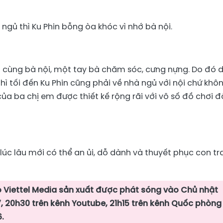
 ngủ thì Ku Phin bỗng òa khóc vì nhớ bà nội.
g cùng bà nội, một tay bà chăm sóc, cưng nựng. Do đó 
hì tối đến Ku Phin cũng phải về nhà ngủ với nội chứ khô
của ba chị em được thiết kế rộng rãi với vô số đồ chơi 
c lâu mới có thể an ủi, dỗ dành và thuyết phục con tra
do Viettel Media sản xuất được phát sóng vào Chủ nhật
, 20h30 trên kênh Youtube, 21h15 trên kênh Quốc phòng
.