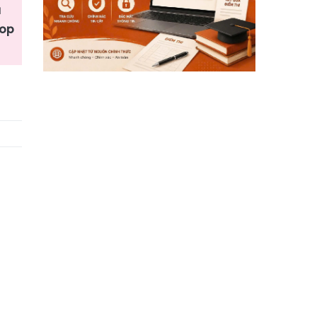
à
Top