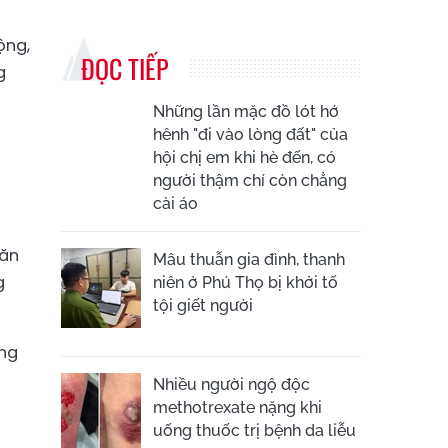
ộng,
ĐỌC TIẾP
g
Những lần mặc đồ lót hớ
hênh "đi vào lòng đất" của
hội chị em khi hè đến, có
người thậm chí còn chẳng
cài áo
văn
Mâu thuẫn gia đình, thanh
g
niên ở Phú Thọ bị khởi tố
tội giết người
ông
Nhiều người ngộ độc
methotrexate nặng khi
uống thuốc trị bệnh da liễu