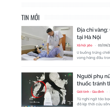
TIN MỚI
Địa chỉ vàng:
tại Hà Nội
03/09/2
Xã hội 360
U buồng trứng chiế
vong hàng đầu tron
Người phụ nữ 
thuốc tránh t
Giới tính - Gia đình
Từ nghi ngờ táo bạ
đã kịp thời cứu sốn