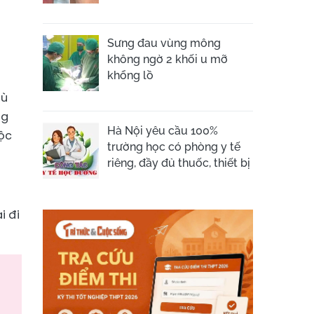
Sưng đau vùng mông
không ngờ 2 khối u mỡ
khổng lồ
dù
ng
Hà Nội yêu cầu 100%
độc
trường học có phòng y tế
riêng, đầy đủ thuốc, thiết bị
i đi