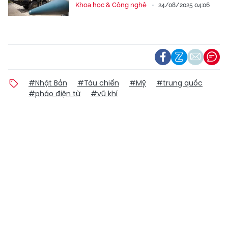
Khoa học & Công nghệ
24/08/2025 04:06
#Nhật Bản
#Tàu chiến
#Mỹ
#trung quốc
#pháo điện từ
#vũ khí