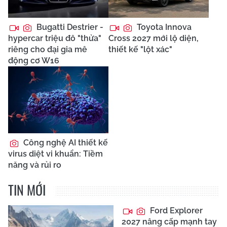
Bugatti Destrier -
Toyota Innova
hypercar triệu đô "thửa"
Cross 2027 mới lộ diện,
riêng cho đại gia mê
thiết kế "lột xác"
động cơ W16
Công nghệ AI thiết kế
virus diệt vi khuẩn: Tiềm
năng và rủi ro
TIN MỚI
Ford Explorer
2027 nâng cấp mạnh tay