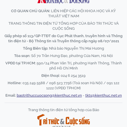
CƠ QUAN CHỦ QUẢN:
LIÊN HIỆP CÁC HỘI KHOA HỌC VÀ KỸ
THUẬT VIỆT NAM
TRANG THÔNG TIN ĐIỆN TỬ TỔNG HỢP CỦA BÁO TRI THỨC VÀ
CUỘC SỐNG
Giấy phép số 113/GP-TTĐT do Cục Phát thanh, truyền hình và Thông
tin điện tử - Bộ Thông tin và Truyền thông cấp ngày 08/07/2021
Tổng Biên tập:
Nhà báo Nguyễn Thị Mai Hương
Tòa soạn:
Số 70 Trần Hưng Đạo, phường Cửa Nam, Hà Nội
VPĐD tại TP.HCM:
590/24 Phan Văn Trị, phường Hạnh Thông, Thành
phố Hồ Chí Minh
Điện thoại:
024 6 254 3519
Hotline:
035 249 5588 / 096 523 7756 (Toà soạn Hà Nội) / 091 122
1222 (VPĐD TPHCM)
Email:
baotrithuccuocsong@kienthuc.net.vn
-
tkts@kienthuc.net.vn
Trang thông tin điện tử tổng hợp của Báo