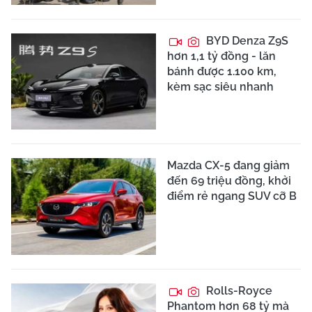
BYD Denza Z9S
hơn 1,1 tỷ đồng - lăn
bánh được 1.100 km,
kèm sạc siêu nhanh
Mazda CX-5 đang giảm
đến 69 triệu đồng, khởi
điểm rẻ ngang SUV cỡ B
Rolls-Royce
Phantom hơn 68 tỷ mà