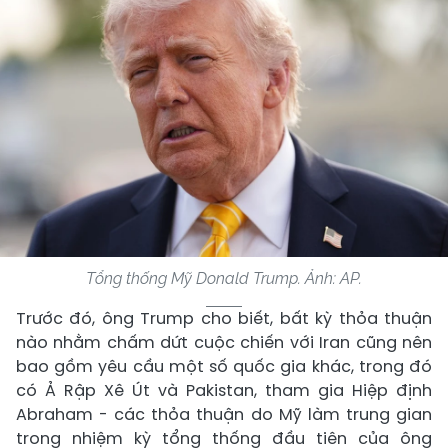
Tổng thống Mỹ Donald Trump. Ảnh: AP.
Trước đó, ông Trump cho biết, bất kỳ thỏa thuận
nào nhằm chấm dứt cuộc chiến với Iran cũng nên
bao gồm yêu cầu một số quốc gia khác, trong đó
có Ả Rập Xê Út và Pakistan, tham gia Hiệp định
Abraham - các thỏa thuận do Mỹ làm trung gian
trong nhiệm kỳ tổng thống đầu tiên của ông