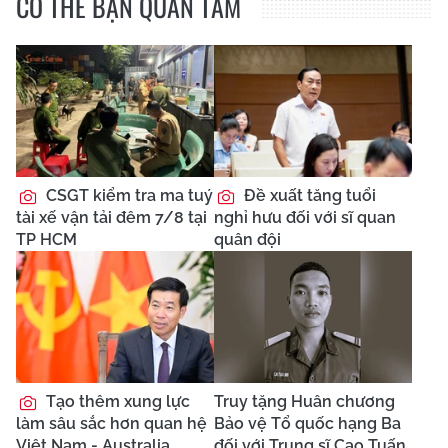
CÓ THỂ BẠN QUAN TÂM
CSGT kiểm tra ma tuý
Đề xuất tăng tuổi
tài xế vận tải đêm 7/8 tại
nghỉ hưu đối với sĩ quan
TP HCM
quân đội
Tạo thêm xung lực
Truy tặng Huân chương
làm sâu sắc hơn quan hệ
Bảo vệ Tổ quốc hạng Ba
Việt Nam - Australia
đối với Trung sĩ Cao Tuấn