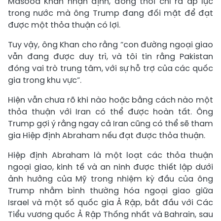
Masood Khan nhận định, đồng thời chỉ ra áp lực
trong nước mà ông Trump đang đối mặt để đạt
được một thỏa thuận có lợi.
Tuy vậy, ông Khan cho rằng “con đường ngoại giao
vẫn đang được duy trì, và tôi tin rằng Pakistan
đóng vai trò trung tâm, với sự hỗ trợ của các quốc
gia trong khu vực”.
Hiện vẫn chưa rõ khi nào hoặc bằng cách nào một
thỏa thuận với Iran có thể được hoàn tất. Ông
Trump gợi ý rằng ngay cả Iran cũng có thể sẽ tham
gia Hiệp định Abraham nếu đạt được thỏa thuận.
Hiệp định Abraham là một loạt các thỏa thuận
ngoại giao, kinh tế và an ninh được thiết lập dưới
ảnh hưởng của Mỹ trong nhiệm kỳ đầu của ông
Trump nhằm bình thường hóa ngoại giao giữa
Israel và một số quốc gia Ả Rập, bắt đầu với Các
Tiểu vương quốc Ả Rập Thống nhất và Bahrain, sau