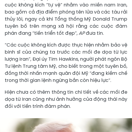
cuộc không kích “tự vệ” nhằm vào miền nam Iran,
bao gồm cả địa điểm phóng tên lửa và các tàu rải
thủy lôi, ngay cả khi Tổng thống Mỹ Donald Trump
tuyên bố trên mạng xã hội rằng các cuộc đàm
phán đang “tiến triển tốt đẹp”,
AP
đưa tin.
“Các cuộc không kích được thực hiện nhằm bảo vệ
binh sĩ của chúng ta trước các mối đe dọa từ lực
lượng Iran”, Đại úy Tim Hawkins, người phát ngôn Bộ
Tư lệnh Trung tâm Mỹ, cho biết trong một tuyên bố,
đồng thời nhấn mạnh quân đội Mỹ “đang kiềm chế
trong thời gian lệnh ngừng bắn còn hiệu lực”.
Hiện chưa có thêm thông tin chi tiết về các mối đe
dọa từ Iran cũng như ảnh hưởng của động thái này
đối với tiến trình đàm phán.