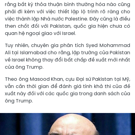
rằng bất kỳ thỏa thuận bình thường hóa nào cũng
phải đi kèm với việc thiết lập lộ trình rõ ràng cho
việc thành lập Nhà nước Palestine. Đây cũng là điều
then chốt đối với Pakistan, quốc gia hiện chưa có
quan hệ ngoại giao với Israel.
Tuy nhiên, chuyên gia phân tích Syed Mohammad
Ali tại Islamabad cho rằng, lập trường của Pakistan
về Israel không thay đổi bất chấp đề xuất mới nhất
của ông Trump.
Theo ông Masood Khan, cựu Đại sứ Pakistan tại Mỹ,
vẫn cần thời gian để đánh giá tính khả thi của đề
xuất này đối với các quốc gia trong danh sách của
ông Trump.