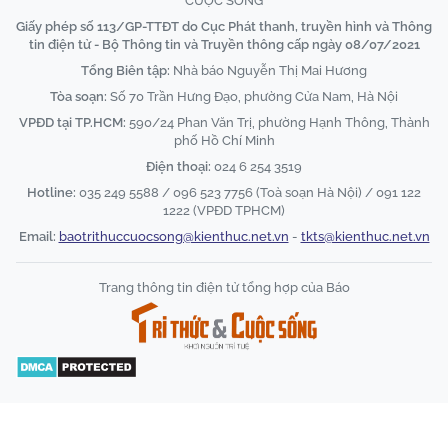
CUỘC SỐNG
Giấy phép số 113/GP-TTĐT do Cục Phát thanh, truyền hình và Thông
tin điện tử - Bộ Thông tin và Truyền thông cấp ngày 08/07/2021
Tổng Biên tập:
Nhà báo Nguyễn Thị Mai Hương
Tòa soạn:
Số 70 Trần Hưng Đạo, phường Cửa Nam, Hà Nội
VPĐD tại TP.HCM:
590/24 Phan Văn Trị, phường Hạnh Thông, Thành
phố Hồ Chí Minh
Điện thoại:
024 6 254 3519
Hotline:
035 249 5588 / 096 523 7756 (Toà soạn Hà Nội) / 091 122
1222 (VPĐD TPHCM)
Email:
baotrithuccuocsong@kienthuc.net.vn
-
tkts@kienthuc.net.vn
Trang thông tin điện tử tổng hợp của Báo