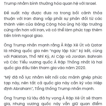
Trump nhằm bình thường hóa quan hệ với Israel.
Đề xuất này được đưa ra trong bối cảnh thỏa
thuận với Iran đang vấp phải sự phản đối từ các
thành viên của Đảng Cộng hòa ủng hộ lập trường
cứng rắn hơn với Iran, và có thể làm phức tạp thêm
tiến trình ngoại giao.
Ông Trump nhấn mạnh rằng Ả Rập Xê Út và Qatar
là những quốc gia nên “ngay lập tức” ký kết, cùng
với Pakistan, Thổ Nhĩ Kỳ, Ai Cập và Jordan. Bahrain
và Các Tiểu vương quốc Ả Rập Thống nhất là hai
quốc gia đầu tiên tham gia vào năm 2020.
“Mỹ đã nỗ lực nhằm kết nối các mảnh ghép phức
tạp này, nên tất cả quốc gia này cần ký vào Hiệp
định Abraham”, Tổng thống Trump nhấn mạnh.
Ông Trump từ lâu đã hy vọng Ả Rập Xê Út sẽ tham
gia, nhưng vương quốc này vẫn giữ quan điểm