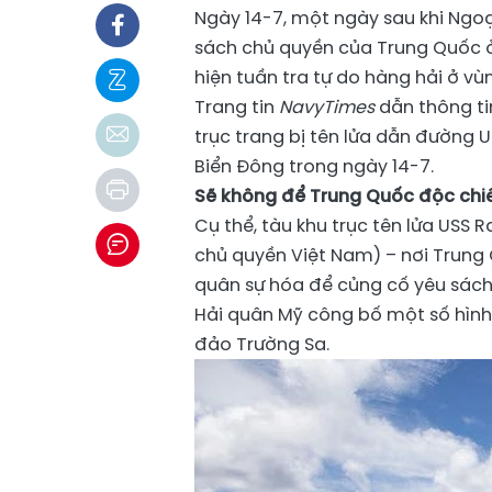
Ngày 14-7, một ngày sau khi Ngo
sách chủ quyền của Trung Quốc ở
hiện tuần tra tự do hàng hải ở vù
Trang tin
NavyTimes
dẫn thông ti
trục trang bị tên lửa dẫn đường 
Biển Đông trong ngày 14-7.
Sẽ không để Trung Quốc độc chi
Cụ thể, tàu khu trục tên lửa USS
chủ quyền Việt Nam) – nơi Trung 
quân sự hóa để củng cố yêu sách
Hải quân Mỹ công bố một số hình
đảo Trường Sa.