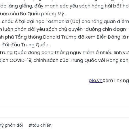
ước láng giềng, đẩy mạnh các yêu sách hàng hải bất h
buộc của Bộ Quốc phòng Mỹ.
 châu Á tại đại học Tasmania (Úc) cho rằng quan điể
n luôn phản đối yêu sách chủ quyền “đường chín đoạn”
ính phủ Tổng thống Donald Trump đã xem Biển Đông là
ỹ đối đầu Trung Quốc.
 Trung Quốc đang căng thẳng nguy hiểm ở nhiều lĩnh vự
dịch COVID-19, chính sách của Trung Quốc với Hong Ko
plo.vn
Xem link n
ỹ phản đối
#tàu chiến