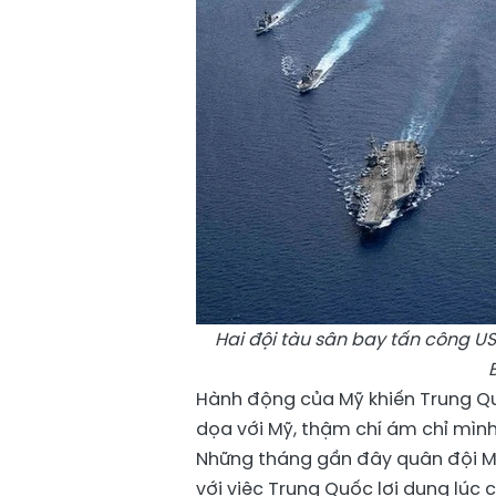
Hai đội tàu sân bay tấn công U
Hành động của Mỹ khiến Trung Qu
dọa với Mỹ, thậm chí ám chỉ mình 
Những tháng gần đây quân đội 
với việc Trung Quốc lợi dụng lúc