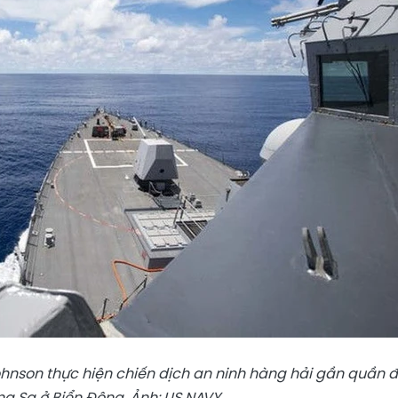
Johnson thực hiện chiến dịch an ninh hàng hải gần quần 
ng Sa ở Biển Đông. Ảnh: US NAVY