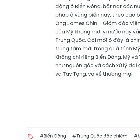
động ở Biển Đông, bắt nạt các n
pháp ở vùng biển này, theo cáo 
Ông James Chin – Giám đốc Viện
của Mỹ không mới vì nước này vẫ
Trung Quốc. Cái mới ở đây là ch
trung tâm mới trong quá trình M
Không chỉ riêng Biển Đông, Mỹ và
như nguồn gốc và cách xử lý đại 
và Tây Tạng, và về thương mại.
#Biển Đông
#Trung Quốc độc chiếm
#M