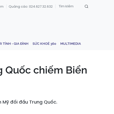
om
Quảng cáo: 024.627.32.632
ỚI TÍNH - GIA ĐÌNH
SỨC KHOẺ 360
MULTIMEDIA
g Quốc chiếm Biển
h Mỹ đối đầu Trung Quốc.