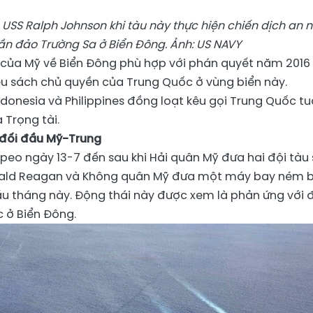
a USS Ralph Johnson khi tàu này thực hiện chiến dịch an n
n đảo Trường Sa ở Biển Đông. Ảnh: US NAVY
 của Mỹ về Biển Đông phù hợp với phán quyết năm 2016
êu sách chủ quyền của Trung Quốc ở vùng biển này.
donesia và Philippines đồng loạt kêu gọi Trung Quốc t
 Trọng tài.
đối đầu Mỹ-Trung
eo ngày 13-7 đến sau khi Hải quân Mỹ đưa hai đội
tàu
onald Reagan và Không quân Mỹ đưa một máy bay ném
ầu tháng này. Động thái này được xem là phản ứng với 
 ở Biển Đông.