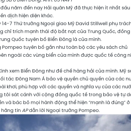
ừ đầu năm đến nay Hải quân Mỹ đã thực hiện ít nhất sáu
ến dịch hiện diện khác.
 14-7 Thứ trưởng Ngoại giao Mỹ David Stillwell phụ trác
g chỉ trích mạnh thái độ bắt nạt của Trung Quốc, đồng
rung Quốc tuyên bố Biển Đông là của mình.
ng Pompeo tuyên bố gần như toàn bộ các
yêu sách chủ
ên ngoài các vùng biển của mình được quốc tế công 
Kinh xem Biển Đông như đế chế hàng hải của mình. Mỹ s
đối tác Đông Nam Á bảo vệ quyền chủ quyền của các n
ài khơi, phù hợp với các quyền và nghĩa vụ của các nư
g tôi sát cánh với cộng đồng quốc tế trong bảo vệ tự d
yền và bác bỏ mọi hành động thể hiện “mạnh là đúng” ở
 hãng tin
AP
dẫn lời Ngoại trưởng Pompeo.