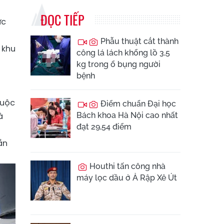
ĐỌC TIẾP
ực
Phẫu thuật cắt thành
 khu
công lá lách khổng lồ 3,5
kg trong ổ bụng người
bệnh
huộc
Điểm chuẩn Đại học
à
Bách khoa Hà Nội cao nhất
đạt 29,54 điểm
ần
Houthi tấn công nhà
máy lọc dầu ở Ả Rập Xê Út