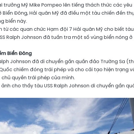
ại trưởng Mỹ Mike Pompeo lên tiếng thách thức các yêu
 Biển Đông, Hải quân Mỹ đã điều một tàu chiến đến th
ng biển này.
n từ các quan chức Hạm đội 7 Hải quân Mỹ cho biết tàu
USS Ralph Johnson đã tuần tra một số vùng biển nóng ở
ếm Biển Đông
 Ralph Johnson đã di chuyển gần quần đảo Trường Sa (t
Quốc chiếm đóng trái phép và cho cải tạo hiện trạng v
 chủ quyền trái phép của mình.
 ảnh cho thấy tàu USS Ralph Johnson di chuyển gần qu