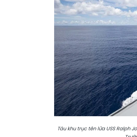
Tàu khu trục tên lửa USS Ralph 
Trườ