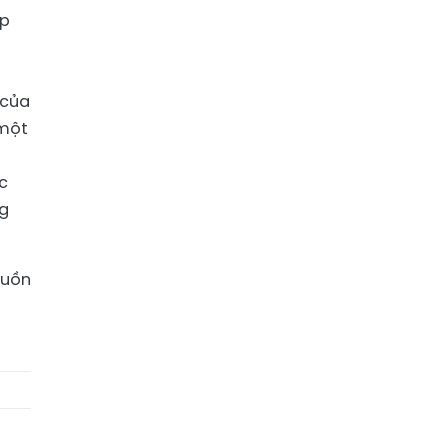
ợp
m
 của
 một
c
ng
guồn