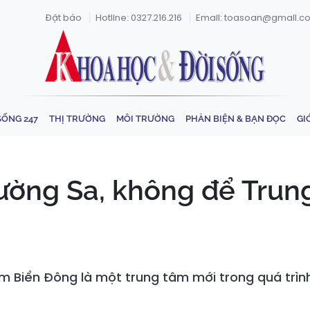
Đặt báo
Hotline: 0327.216.216
Email: toasoan@gmail.c
SỐNG 247
THỊ TRƯỜNG
MÔI TRƯỜNG
PHẢN BIỆN & BẠN ĐỌC
GI
rường Sa, không để Trun
 Biển Đông là một trung tâm mới trong quá trìn