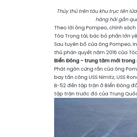
Thủy thủ trên tàu khu trục tên lử
hàng hải gần quầ
Theo lời ông Pompeo, chính sách
Tòa Trọng tài, bác bỏ phần lớn y
Sau tuyên bố của ông Pompeo, In
thủ phán quyết năm 2016 của Tòa
Biển Đông - trung tâm mới trong
Phát ngôn cứng rắn của ông Pomp
bay
tấn công USS Nimitz, USS R
B-52 đến tập trận ở Biển Đông đ
tập trận trước đó của Trung Quốc