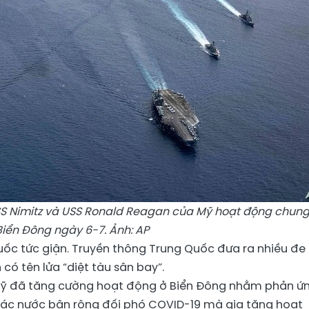
SS Nimitz và USS Ronald Reagan của Mỹ hoạt động chung
Biển Đông ngày 6-7. Ảnh: AP
ốc tức giận. Truyền thông Trung Quốc đưa ra nhiều đe
có tên lửa “diệt tàu sân bay”.
Mỹ đã tăng cường hoạt động ở Biển Đông nhằm phản ứ
 các nước bận rộng đối phó COVID-19 mà gia tăng hoạt