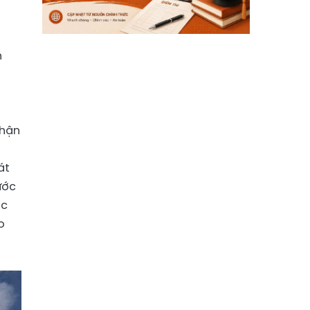
h
nhận
át
ước
ớc
o