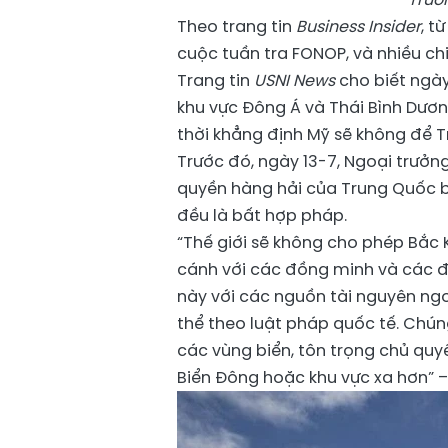
Theo trang tin
Business Insider
, t
cuộc tuần tra FONOP, và nhiều chi
Trang tin
USNI News
cho biết ngày
khu vực Đông Á và Thái Bình Dươn
thời khẳng định Mỹ sẽ không để T
Trước đó, ngày 13-7, Ngoại trưở
quyền hàng hải
của Trung Quốc b
đều là bất hợp pháp.
“Thế giới sẽ không cho phép Bắc 
cánh với các đồng minh và các 
này với các nguồn tài nguyên ngo
thể theo luật pháp quốc tế. Chún
các vùng biển, tôn trọng chủ qu
Biển Đông hoặc khu vực xa hơn” –