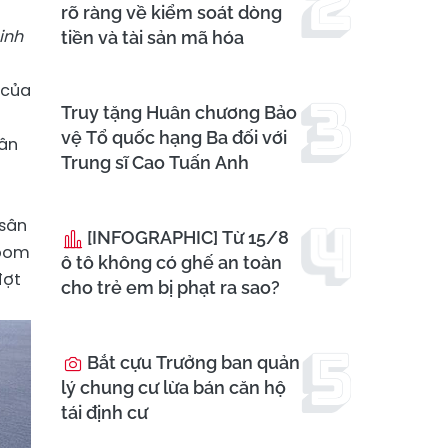
rõ ràng về kiểm soát dòng
inh
tiền và tài sản mã hóa
 của
Truy tặng Huân chương Bảo
vệ Tổ quốc hạng Ba đối với
uân
Trung sĩ Cao Tuấn Anh
 sân
[INFOGRAPHIC] Từ 15/8
 bom
ô tô không có ghế an toàn
đợt
cho trẻ em bị phạt ra sao?
Bắt cựu Trưởng ban quản
lý chung cư lừa bán căn hộ
tái định cư