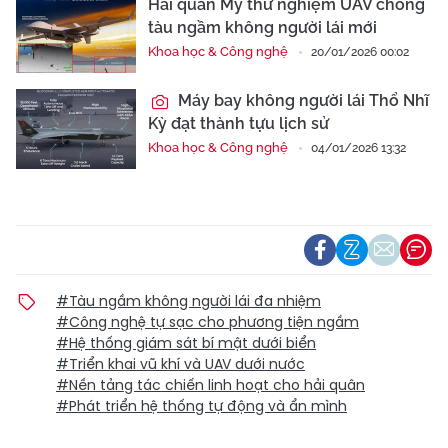
Hải quân Mỹ thử nghiệm UAV chống
tàu ngầm không người lái mới
Khoa học & Công nghệ
20/01/2026 00:02
Máy bay không người lái Thổ Nhĩ
Kỳ đạt thành tựu lịch sử
Khoa học & Công nghệ
04/01/2026 13:32
#Tàu ngầm không người lái đa nhiệm
#Công nghệ tự sạc cho phương tiện ngầm
#Hệ thống giám sát bí mật dưới biển
#Triển khai vũ khí và UAV dưới nước
#Nền tảng tác chiến linh hoạt cho hải quân
#Phát triển hệ thống tự động và ẩn mình