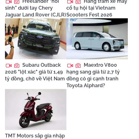
Freelander “hồi
Hàng trăm xe máy
sinh” dưới tay Chery
cổ tụ hội tại Vietnam
Jaguar Land Rover (CJLR)
Scooters Fest 2026
Subaru Outback
Maextro V800
2026 "lột xác" giá từ 1,49
hạng sang giá từ 2,7 tỷ
tỷ đồng, chờ về Việt Nam
đồng có gì cạnh tranh
Toyota Alphard?
TMT Motors sắp gia nhập