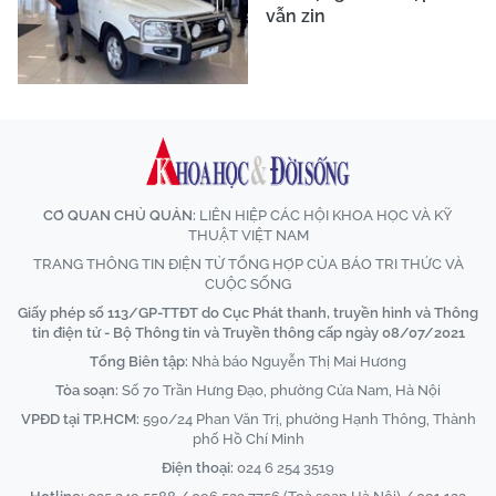
vẫn zin
CƠ QUAN CHỦ QUẢN:
LIÊN HIỆP CÁC HỘI KHOA HỌC VÀ KỸ
THUẬT VIỆT NAM
TRANG THÔNG TIN ĐIỆN TỬ TỔNG HỢP CỦA BÁO TRI THỨC VÀ
CUỘC SỐNG
Giấy phép số 113/GP-TTĐT do Cục Phát thanh, truyền hình và Thông
tin điện tử - Bộ Thông tin và Truyền thông cấp ngày 08/07/2021
Tổng Biên tập:
Nhà báo Nguyễn Thị Mai Hương
Tòa soạn:
Số 70 Trần Hưng Đạo, phường Cửa Nam, Hà Nội
VPĐD tại TP.HCM:
590/24 Phan Văn Trị, phường Hạnh Thông, Thành
phố Hồ Chí Minh
Điện thoại:
024 6 254 3519