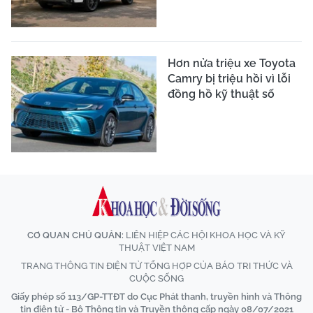
Hơn nửa triệu xe Toyota
Camry bị triệu hồi vì lỗi
đồng hồ kỹ thuật số
CƠ QUAN CHỦ QUẢN:
LIÊN HIỆP CÁC HỘI KHOA HỌC VÀ KỸ
THUẬT VIỆT NAM
TRANG THÔNG TIN ĐIỆN TỬ TỔNG HỢP CỦA BÁO TRI THỨC VÀ
CUỘC SỐNG
Giấy phép số 113/GP-TTĐT do Cục Phát thanh, truyền hình và Thông
tin điện tử - Bộ Thông tin và Truyền thông cấp ngày 08/07/2021