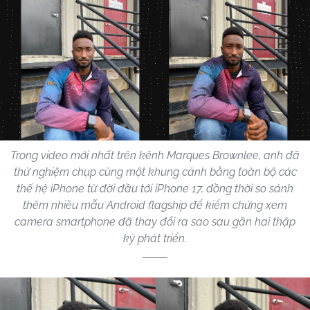
Trong video mới nhất trên kênh Marques Brownlee, anh đã
thử nghiệm chụp cùng một khung cảnh bằng toàn bộ các
thế hệ iPhone từ đời đầu tới iPhone 17, đồng thời so sánh
thêm nhiều mẫu Android flagship để kiểm chứng xem
camera smartphone đã thay đổi ra sao sau gần hai thập
kỷ phát triển.