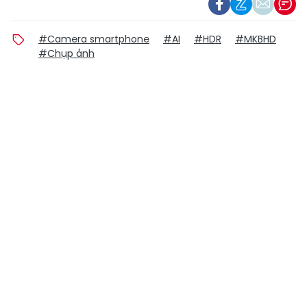
#Camera smartphone
#AI
#HDR
#MKBHD
#Chụp ảnh