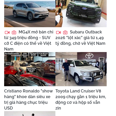
MG4X mở bán chỉ
Subaru Outback
từ 349 triệu đồng - SUV
2026 "lột xác" giá từ 1,49
cỡ C điện có thể về Việt
tỷ đồng, chờ về Việt Nam
Nam
Cristiano Ronaldo "show
Toyota Land Cruiser V8
hàng" khoe dàn siêu xe
2009 chạy gần 1 triệu km,
trị giá hàng chục triệu
động cơ và hộp số vẫn
USD
zin