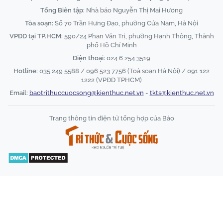
Tổng Biên tập:
Nhà báo Nguyễn Thị Mai Hương
Tòa soạn:
Số 70 Trần Hưng Đạo, phường Cửa Nam, Hà Nội
VPĐD tại TP.HCM:
590/24 Phan Văn Trị, phường Hạnh Thông, Thành
phố Hồ Chí Minh
Điện thoại:
024 6 254 3519
Hotline:
035 249 5588 / 096 523 7756 (Toà soạn Hà Nội) / 091 122
1222 (VPĐD TPHCM)
Email:
baotrithuccuocsong@kienthuc.net.vn
-
tkts@kienthuc.net.vn
Trang thông tin điện tử tổng hợp của Báo