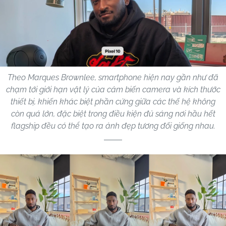
Theo Marques Brownlee, smartphone hiện nay gần như đã
chạm tới giới hạn vật lý của cảm biến camera và kích thước
thiết bị, khiến khác biệt phần cứng giữa các thế hệ không
còn quá lớn, đặc biệt trong điều kiện đủ sáng nơi hầu hết
flagship đều có thể tạo ra ảnh đẹp tương đối giống nhau.