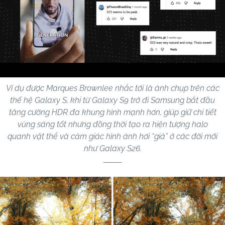
Ví dụ được Marques Brownlee nhắc tới là ảnh chụp trên các
thế hệ Galaxy S, khi từ Galaxy S9 trở đi Samsung bắt đầu
tăng cường HDR đa khung hình mạnh hơn, giúp giữ chi tiết
vùng sáng tốt nhưng đồng thời tạo ra hiện tượng halo
quanh vật thể và cảm giác hình ảnh hơi “giả” ở các đời mới
như Galaxy S26.