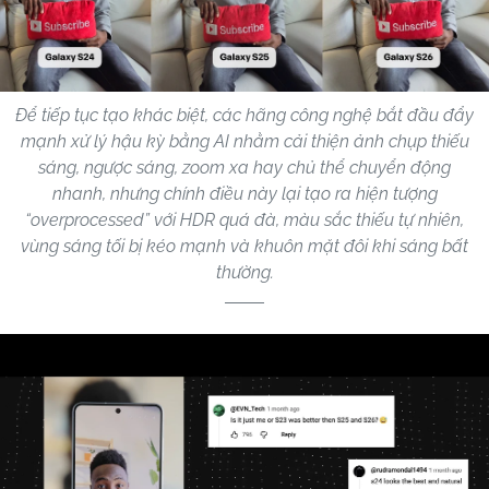
Để tiếp tục tạo khác biệt, các hãng công nghệ bắt đầu đẩy
mạnh xử lý hậu kỳ bằng AI nhằm cải thiện ảnh chụp thiếu
sáng, ngược sáng, zoom xa hay chủ thể chuyển động
nhanh, nhưng chính điều này lại tạo ra hiện tượng
“overprocessed” với HDR quá đà, màu sắc thiếu tự nhiên,
vùng sáng tối bị kéo mạnh và khuôn mặt đôi khi sáng bất
thường.