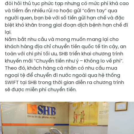
đòi hỏi thủ tục phức tạp nhưng có mức phí khá cao
và tiềm ẩn nhiều rủi ro hoặc gửi “cầm tay” qua
người quen, bạn bè với số tiền gửi hạn chế và đặc
biệt khó khăn trong giai đoạn dịch bệnh hạn chế đi
lại.
Nắm bắt nhu cầu và mong muốn mang lại cho
khách hàng địa chỉ chuyển tiền quốc tế tin cậy, an
toàn với chi phí tối ưu, SHB triển khai chương trình
khuyến mãi “Chuyển tiền như ý – Không lo về phí”.
Theo đó, khách hàng cá nhân có nhu cầu mua
ngoại tệ để chuyển đi nước ngoài qua hệ thống
SWIFT tại SHB trong thời gian diễn ra chương trình
sẽ được miễn phí chuyển tiền.