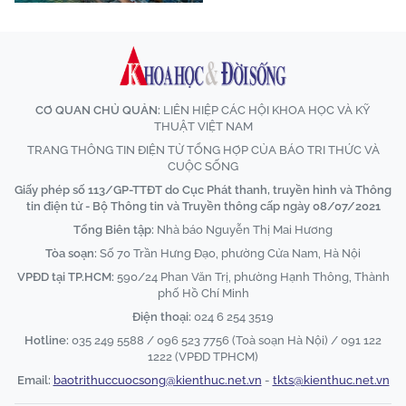
CƠ QUAN CHỦ QUẢN:
LIÊN HIỆP CÁC HỘI KHOA HỌC VÀ KỸ
THUẬT VIỆT NAM
TRANG THÔNG TIN ĐIỆN TỬ TỔNG HỢP CỦA BÁO TRI THỨC VÀ
CUỘC SỐNG
Giấy phép số 113/GP-TTĐT do Cục Phát thanh, truyền hình và Thông
tin điện tử - Bộ Thông tin và Truyền thông cấp ngày 08/07/2021
Tổng Biên tập:
Nhà báo Nguyễn Thị Mai Hương
Tòa soạn:
Số 70 Trần Hưng Đạo, phường Cửa Nam, Hà Nội
VPĐD tại TP.HCM:
590/24 Phan Văn Trị, phường Hạnh Thông, Thành
phố Hồ Chí Minh
Điện thoại:
024 6 254 3519
Hotline:
035 249 5588 / 096 523 7756 (Toà soạn Hà Nội) / 091 122
1222 (VPĐD TPHCM)
Email:
baotrithuccuocsong@kienthuc.net.vn
-
tkts@kienthuc.net.vn