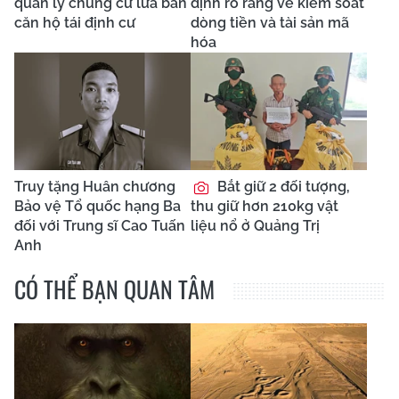
quản lý chung cư lừa bán
định rõ ràng về kiểm soát
căn hộ tái định cư
dòng tiền và tài sản mã
hóa
Truy tặng Huân chương
Bắt giữ 2 đối tượng,
Bảo vệ Tổ quốc hạng Ba
thu giữ hơn 210kg vật
đối với Trung sĩ Cao Tuấn
liệu nổ ở Quảng Trị
Anh
CÓ THỂ BẠN QUAN TÂM