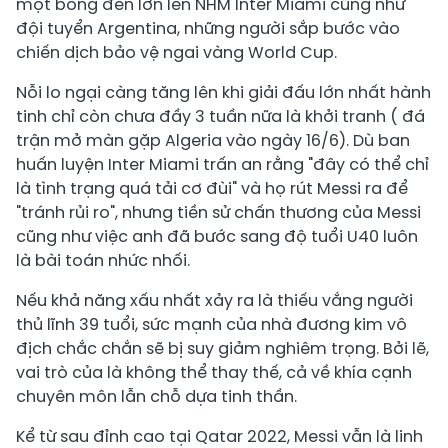
một bóng đen lớn lên NHM Inter Miami cũng như
đội tuyển Argentina, những người sắp bước vào
chiến dịch bảo vệ ngai vàng World Cup.
Nỗi lo ngại càng tăng lên khi giải đấu lớn nhất hành
tinh chỉ còn chưa đầy 3 tuần nữa là khởi tranh ( đá
trận mở màn gặp Algeria vào ngày 16/6). Dù ban
huấn luyện Inter Miami trấn an rằng "đây có thể chỉ
là tình trạng quá tải cơ đùi" và họ rút Messi ra để
"tránh rủi ro", nhưng tiền sử chấn thương của Messi
cũng như việc anh đã bước sang độ tuổi U40 luôn
là bài toán nhức nhối.
Nếu khả năng xấu nhất xảy ra là thiếu vắng người
thủ lĩnh 39 tuổi, sức mạnh của nhà đương kim vô
địch chắc chắn sẽ bị suy giảm nghiêm trọng. Bởi lẽ,
vai trò của là không thể thay thế, cả về khía cạnh
chuyên môn lẫn chỗ dựa tinh thần.
Kể từ sau đỉnh cao tại Qatar 2022, Messi vẫn là linh