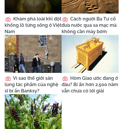
Khám phá loài khỉ đột
Cách người Ba Tư cổ
khổng lồ từng sống ở Việt
đưa nước qua sa mạc mà
Nam
không cần máy bơm
Vì sao thế giới săn
Hòm Giao ước đang ở
lùng tác phẩm của nghệ
đâu? Bí ẩn hơn 2.500 năm
sĩ bí ẩn Banksy?
vẫn chưa có lời giải