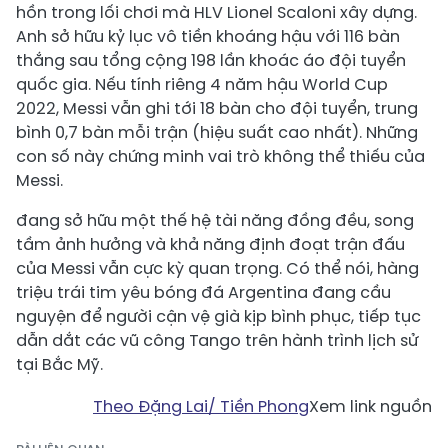
hồn trong lối chơi mà HLV Lionel Scaloni xây dựng.
Anh sở hữu kỷ lục vô tiền khoáng hậu với 116 bàn
thắng sau tổng cộng 198 lần khoác áo đội tuyển
quốc gia. Nếu tính riêng 4 năm hậu World Cup
2022, Messi vẫn ghi tới 18 bàn cho đội tuyển, trung
bình 0,7 bàn mỗi trận (hiệu suất cao nhất). Những
con số này chứng minh vai trò không thể thiếu của
Messi.
đang sở hữu một thế hệ tài năng đồng đều, song
tầm ảnh hưởng và khả năng định đoạt trận đấu
của Messi vẫn cực kỳ quan trọng. Có thể nói, hàng
triệu trái tim yêu bóng đá Argentina đang cầu
nguyện để người cận vệ già kịp bình phục, tiếp tục
dẫn dắt các vũ công Tango trên hành trình lịch sử
tại Bắc Mỹ.
Theo Đặng Lai/ Tiền Phong
Xem link nguồn