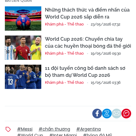
BÀI LIÊN QUAN
Những thách thức và điểm nhấn của
World Cup 2026 sắp diễn ra
Khám phá - Thể thao
23/05/2026 07:32
World Cup 2026: Chuyến chia tay
của các huyền thoại bóng đá thế giới
Khám phá - Thể thao
19/05/2026 09:30
11 đội tuyển công bố danh sách sơ
bộ tham dự World Cup 2026
Khám phá - Thể thao
15/05/2026 03:36
#Messi
#chấn thương
#Argentina
#World Cup
#Inter Miami
#bóng đá Mỹ