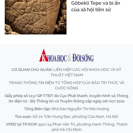
Göbekli Tepe và bí ẩn
của xã hội tiền sử
CƠ QUAN CHỦ QUẢN:
LIÊN HIỆP CÁC HỘI KHOA HỌC VÀ KỸ
THUẬT VIỆT NAM
TRANG THÔNG TIN ĐIỆN TỬ TỔNG HỢP CỦA BÁO TRI THỨC VÀ
CUỘC SỐNG
Giấy phép số 113/GP-TTĐT do Cục Phát thanh, truyền hình và Thông
tin điện tử - Bộ Thông tin và Truyền thông cấp ngày 08/07/2021
Tổng Biên tập:
Nhà báo Nguyễn Thị Mai Hương
Tòa soạn:
Số 70 Trần Hưng Đạo, phường Cửa Nam, Hà Nội
VPĐD tại TP.HCM:
590/24 Phan Văn Trị, phường Hạnh Thông, Thành
phố Hồ Chí Minh