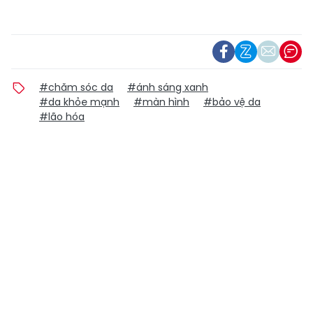
#chăm sóc da
#ánh sáng xanh
#da khỏe mạnh
#màn hình
#bảo vệ da
#lão hóa