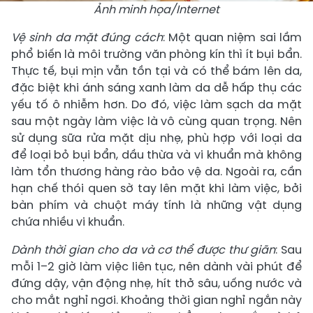
Ảnh minh họa/Internet
Vệ sinh da mặt đúng cách
: Một quan niệm sai lầm
phổ biến là môi trường văn phòng kín thì ít bụi bẩn.
Thực tế, bụi mịn vẫn tồn tại và có thể bám lên da,
đặc biệt khi ánh sáng xanh làm da dễ hấp thụ các
yếu tố ô nhiễm hơn. Do đó, việc làm sạch da mặt
sau một ngày làm việc là vô cùng quan trọng. Nên
sử dụng sữa rửa mặt dịu nhẹ, phù hợp với loại da
để loại bỏ bụi bẩn, dầu thừa và vi khuẩn mà không
làm tổn thương hàng rào bảo vệ da. Ngoài ra, cần
hạn chế thói quen sờ tay lên mặt khi làm việc, bởi
bàn phím và chuột máy tính là những vật dụng
chứa nhiều vi khuẩn.
Dành thời gian cho da và cơ thể được thư giãn
: Sau
mỗi 1–2 giờ làm việc liên tục, nên dành vài phút để
đứng dậy, vận động nhẹ, hít thở sâu, uống nước và
cho mắt nghỉ ngơi. Khoảng thời gian nghỉ ngắn này