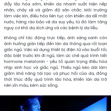
đẩy lão hóa sớm, khiến da nhanh xuất hiện nếp
nhăn, chảy xệ và giảm độ săn chắc. Môi trường
làm việc kín, điều hòa liên tục còn khiến da dễ mất
nước, hàng rào bảo vệ da suy yếu, từ đó làm tăng
nguy cơ khô da, kích ứng và các bệnh lý da liễu.
Không chỉ tác động trực tiếp, ánh sáng xanh còn
ảnh hưởng gián tiếp đến làn da thông qua rối loạn
giấc ngủ. Việc sử dụng thiết bị điện tử vào buổi tối,
đặc biệt trước khi đi ngủ, làm ức chế quá trình tiết
hormone melatonin - yếu tố quan trọng điều hòa
nhịp sinh học và giấc ngủ. Thiếu ngủ kéo dài làm
giảm khả năng tái tạo và phục hồi của da, đồng
thời thúc đẩy quá trình lão hóa, khiến làn da trở
nên xỉn màu, kém sức sống.