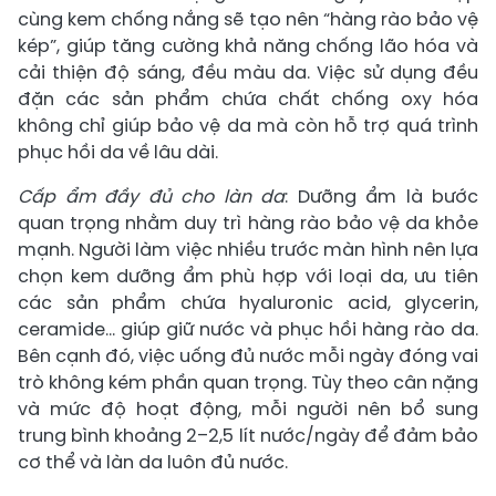
cùng kem chống nắng sẽ tạo nên “hàng rào bảo vệ
kép”, giúp tăng cường khả năng chống lão hóa và
cải thiện độ sáng, đều màu da. Việc sử dụng đều
đặn các sản phẩm chứa chất chống oxy hóa
không chỉ giúp bảo vệ da mà còn hỗ trợ quá trình
phục hồi da về lâu dài.
Cấp ẩm đầy đủ cho làn da
: Dưỡng ẩm là bước
quan trọng nhằm duy trì hàng rào bảo vệ da khỏe
mạnh. Người làm việc nhiều trước màn hình nên lựa
chọn kem dưỡng ẩm phù hợp với loại da, ưu tiên
các sản phẩm chứa hyaluronic acid, glycerin,
ceramide… giúp giữ nước và phục hồi hàng rào da.
Bên cạnh đó, việc uống đủ nước mỗi ngày đóng vai
trò không kém phần quan trọng. Tùy theo cân nặng
và mức độ hoạt động, mỗi người nên bổ sung
trung bình khoảng 2–2,5 lít nước/ngày để đảm bảo
cơ thể và làn da luôn đủ nước.