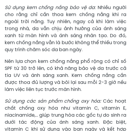
Sử dụng kem chống nắng bảo vệ da
: Nhiều người
cho rằng chỉ cần thoa kem chống nắng khi ra
ngoài trời nắng. Tuy nhiên, ngay cả khi làm việc
trong nhà, da vẫn chịu ảnh hưởng của ánh sáng
xanh từ màn hình và ánh sáng nhân tạo. Do đó,
kem chống nắng vẫn là bước không thể thiếu trong
quy trình chăm sóc da ban ngày.
Nên lựa chọn kem chống nắng phổ rộng có chỉ số
SPF từ 30 trở lên, có khả năng bảo vệ da trước cả
tia UV và ánh sáng xanh. Kem chống nắng cần
được thoa đủ lượng và bôi lại sau mỗi 2-3 giờ nếu
làm việc liên tục trước màn hình.
Sử dụng các sản phẩm chống oxy hóa:
Các hoạt
chất chống oxy hóa như vitamin C, vitamin E,
niacinamide,… giúp trung hòa các gốc tự do sinh ra
dưới tác động của ánh sáng xanh. Đặc biệt,
vitamin C khi sử dụng vào ban ngày và kết hợp