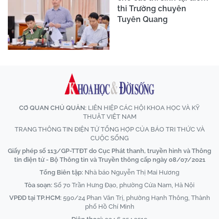
thi Trường chuyên
Tuyên Quang
CƠ QUAN CHỦ QUẢN:
LIÊN HIỆP CÁC HỘI KHOA HỌC VÀ KỸ
THUẬT VIỆT NAM
TRANG THÔNG TIN ĐIỆN TỬ TỔNG HỢP CỦA BÁO TRI THỨC VÀ
CUỘC SỐNG
Giấy phép số 113/GP-TTĐT do Cục Phát thanh, truyền hình và Thông
tin điện tử - Bộ Thông tin và Truyền thông cấp ngày 08/07/2021
Tổng Biên tập:
Nhà báo Nguyễn Thị Mai Hương
Tòa soạn:
Số 70 Trần Hưng Đạo, phường Cửa Nam, Hà Nội
VPĐD tại TP.HCM:
590/24 Phan Văn Trị, phường Hạnh Thông, Thành
phố Hồ Chí Minh