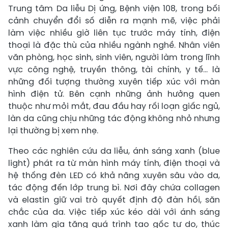
Trung tâm Da liễu Dị ứng, Bệnh viện 108, trong bối
cảnh chuyển đổi số diễn ra mạnh mẽ, việc phải
làm việc nhiều giờ liên tục trước máy tính, điện
thoại là đặc thù của nhiều ngành nghề. Nhân viên
văn phòng, học sinh, sinh viên, người làm trong lĩnh
vực công nghệ, truyền thông, tài chính, y tế… là
những đối tượng thường xuyên tiếp xúc với màn
hình điện tử. Bên cạnh những ảnh hưởng quen
thuộc như mỏi mắt, đau đầu hay rối loạn giấc ngủ,
làn da cũng chịu những tác động không nhỏ nhưng
lại thường bị xem nhẹ.
Theo các nghiên cứu da liễu, ánh sáng xanh (blue
light) phát ra từ màn hình máy tính, điện thoại và
hệ thống đèn LED có khả năng xuyên sâu vào da,
tác động đến lớp trung bì. Nơi đây chứa collagen
và elastin giữ vai trò quyết định độ đàn hồi, săn
chắc của da. Việc tiếp xúc kéo dài với ánh sáng
xanh làm gia tăng quá trình tạo gốc tự do, thúc