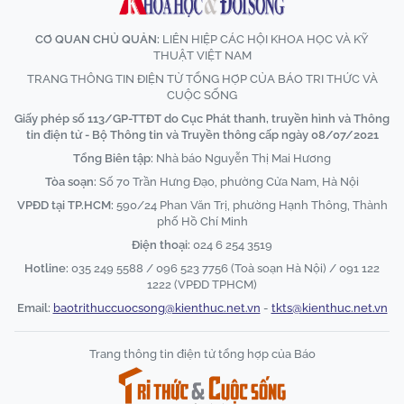
CƠ QUAN CHỦ QUẢN:
LIÊN HIỆP CÁC HỘI KHOA HỌC VÀ KỸ
THUẬT VIỆT NAM
TRANG THÔNG TIN ĐIỆN TỬ TỔNG HỢP CỦA BÁO TRI THỨC VÀ
CUỘC SỐNG
Giấy phép số 113/GP-TTĐT do Cục Phát thanh, truyền hình và Thông
tin điện tử - Bộ Thông tin và Truyền thông cấp ngày 08/07/2021
Tổng Biên tập:
Nhà báo Nguyễn Thị Mai Hương
Tòa soạn:
Số 70 Trần Hưng Đạo, phường Cửa Nam, Hà Nội
VPĐD tại TP.HCM:
590/24 Phan Văn Trị, phường Hạnh Thông, Thành
phố Hồ Chí Minh
Điện thoại:
024 6 254 3519
Hotline:
035 249 5588 / 096 523 7756 (Toà soạn Hà Nội) / 091 122
1222 (VPĐD TPHCM)
Email:
baotrithuccuocsong@kienthuc.net.vn
-
tkts@kienthuc.net.vn
Trang thông tin điện tử tổng hợp của Báo