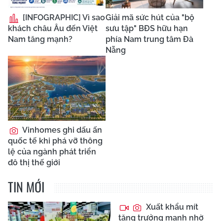
[INFOGRAPHIC] Vì sao
Giải mã sức hút của "bộ
khách châu Âu đến Việt
sưu tập" BĐS hữu hạn
Nam tăng mạnh?
phía Nam trung tâm Đà
Nẵng
Vinhomes ghi dấu ấn
quốc tế khi phá vỡ thông
lệ của ngành phát triển
đô thị thế giới
TIN MỚI
Xuất khẩu mít
tăng trưởng mạnh nhờ