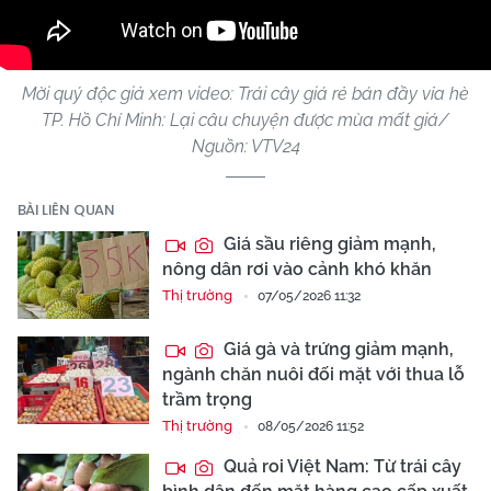
Mời quý độc giả xem video: Trái cây giá rẻ bán đầy vỉa hè
TP. Hồ Chí Minh: Lại câu chuyện được mùa mất giá/
Nguồn: VTV24
BÀI LIÊN QUAN
Giá sầu riêng giảm mạnh,
nông dân rơi vào cảnh khó khăn
Thị trường
07/05/2026 11:32
Giá gà và trứng giảm mạnh,
ngành chăn nuôi đối mặt với thua lỗ
trầm trọng
Thị trường
08/05/2026 11:52
Quả roi Việt Nam: Từ trái cây