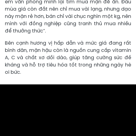
em văn phòng mình lại tìm mua mận để ăn. Đầu
mùa giá còn đắt nên chỉ mua vài lạng, nhưng dạo
này mận rẻ hơn, bán chỉ vài chục nghìn một kg, nên
mình với đồng nghiệp cũng tranh thủ mua nhiều
để thưởng thức”.
Bên cạnh hương vị hấp dẫn và mức giá đang rất
bình dân, mận hậu còn là nguồn cung cấp vitamin
A, C và chất xơ dồi dào, giúp tăng cường sức đề
kháng và hỗ trợ tiêu hóa tốt trong những ngày hè
oi bức.