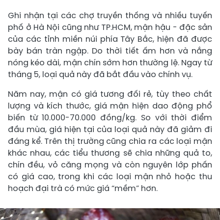
Ghi nhận tại các chợ truyền thống và nhiều tuyến
phố ở Hà Nội cũng như TP.HCM, mận hậu - đặc sản
của các tỉnh miền núi phía Tây Bắc, hiện đã được
bày bán tràn ngập. Do thời tiết ấm hơn và nắng
nóng kéo dài, mận chín sớm hơn thường lệ. Ngay từ
tháng 5, loại quả này đã bắt đầu vào chính vụ.
Năm nay, mận có giá tương đối rẻ, tùy theo chất
lượng và kích thước, giá mận hiện dao động phổ
biến từ 10.000-70.000 đồng/kg. So với thời điểm
đầu mùa, giá hiện tại của loại quả này đã giảm đi
đáng kể. Trên thị trường cũng chia ra các loại mận
khác nhau, các tiểu thương sẽ chia những quả to,
chín đều, vỏ căng mọng và còn nguyên lớp phấn
có giá cao, trong khi các loại mận nhỏ hoặc thu
hoạch đại trà có mức giá “mềm” hơn.