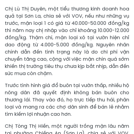
Chị Lù Thị Duyên, một tiểu thương kinh doanh hoa
quả tại Sơn La, chia sẻ với VOV, nếu như những vụ
trước, mận loại 1 có giá từ 40.000-50.000 đồng/kg
thì năm nay chị nhập vào chỉ khoảng 10.000-12.000
đồng/kg. Thậm chí, mận loại xô tại vườn hiện chỉ
dao động từ 4.000-5.000 đồng/kg. Nguyên nhân
chính dẫn đến tình trạng này là do chi phí vận
chuyển tăng cao, cộng với việc mận chín quá sớm
khiến thị trường tiêu thụ chưa kịp bắt nhịp, dẫn đến
sức mua còn chậm.
Trước tình hình giá đổ buôn tại vườn thấp, nhiều hộ
nông dân đã quyết định không bán buôn cho
thương lái. Thay vào đó, họ trực tiếp thu hái, phân
loại và mang ra các chợ dân sinh để bán lẻ nhằm
tìm kiếm lợi nhuận cao hơn.
Chị Tòng Thị Hiền, một người trồng mận lâu năm
tại phường Chiềng An (Sơn La), chia sẻ với VOV,