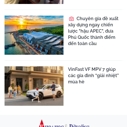
Chuyên gia đề xuất
xây dựng ngay chiến
lược "hậu APEC", đưa
Phú Quốc thành điểm
đến toàn cầu
VinFast VF MPV 7 giúp
các gia đình “giải nhiệt”
mùa hè