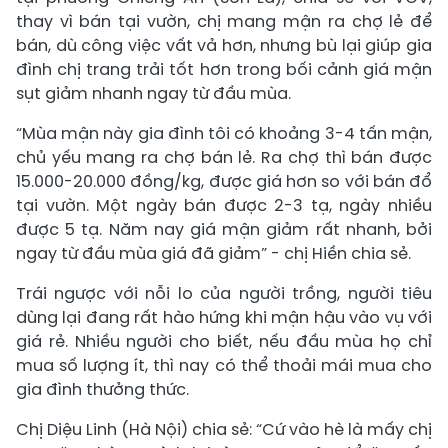
thay vì bán tại vườn, chị mang mận ra chợ lẻ để
bán, dù công việc vất vả hơn, nhưng bù lại giúp gia
đình chị trang trải tốt hơn trong bối cảnh giá mận
sụt giảm nhanh ngay từ đầu mùa.
“Mùa mận này gia đình tôi có khoảng 3-4 tấn mận,
chủ yếu mang ra chợ bán lẻ. Ra chợ thì bán được
15.000-20.000 đồng/kg, được giá hơn so với bán đổ
tại vườn. Một ngày bán được 2-3 tạ, ngày nhiều
được 5 tạ. Năm nay giá mận giảm rất nhanh, bởi
ngay từ đầu mùa giá đã giảm” - chị Hiền chia sẻ.
Trái ngược với nỗi lo của người trồng, người tiêu
dùng lại đang rất hào hứng khi mận hậu vào vụ với
giá rẻ. Nhiều người cho biết, nếu đầu mùa họ chỉ
mua số lượng ít, thì nay có thể thoải mái mua cho
gia đình thưởng thức.
Chị Diệu Linh (Hà Nội) chia sẻ: “Cứ vào hè là mấy chị