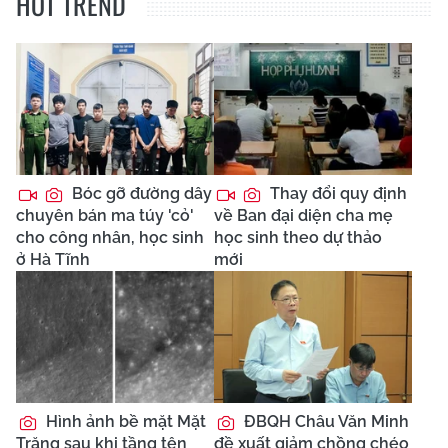
HOT TREND
Bóc gỡ đường dây
Thay đổi quy định
chuyên bán ma túy 'cỏ'
về Ban đại diện cha mẹ
cho công nhân, học sinh
học sinh theo dự thảo
ở Hà Tĩnh
mới
Hình ảnh bề mặt Mặt
ĐBQH Châu Văn Minh
Trăng sau khi tầng tên
đề xuất giảm chồng chéo