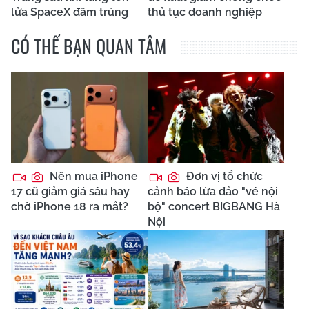
lửa SpaceX đâm trúng
thủ tục doanh nghiệp
CÓ THỂ BẠN QUAN TÂM
Nên mua iPhone
Đơn vị tổ chức
17 cũ giảm giá sâu hay
cảnh báo lừa đảo "vé nội
chờ iPhone 18 ra mắt?
bộ" concert BIGBANG Hà
Nội