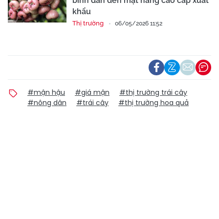
bình dân đến mặt hàng cao cấp xuất
khẩu
Thị trường
06/05/2026 11:52
#mận hậu
#giá mận
#thị trường trái cây
#nông dân
#trái cây
#thị trường hoa quả