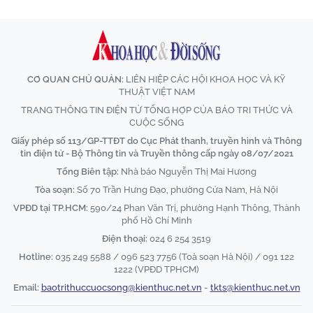
CƠ QUAN CHỦ QUẢN:
LIÊN HIỆP CÁC HỘI KHOA HỌC VÀ KỸ
THUẬT VIỆT NAM
TRANG THÔNG TIN ĐIỆN TỬ TỔNG HỢP CỦA BÁO TRI THỨC VÀ
CUỘC SỐNG
Giấy phép số 113/GP-TTĐT do Cục Phát thanh, truyền hình và Thông
tin điện tử - Bộ Thông tin và Truyền thông cấp ngày 08/07/2021
Tổng Biên tập:
Nhà báo Nguyễn Thị Mai Hương
Tòa soạn:
Số 70 Trần Hưng Đạo, phường Cửa Nam, Hà Nội
VPĐD tại TP.HCM:
590/24 Phan Văn Trị, phường Hạnh Thông, Thành
phố Hồ Chí Minh
Điện thoại:
024 6 254 3519
Hotline:
035 249 5588 / 096 523 7756 (Toà soạn Hà Nội) / 091 122
1222 (VPĐD TPHCM)
Email:
baotrithuccuocsong@kienthuc.net.vn
-
tkts@kienthuc.net.vn