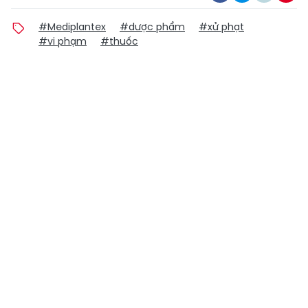
#Mediplantex
#dược phẩm
#xử phạt
#vi phạm
#thuốc