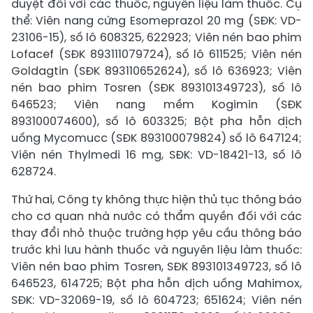
duyệt đối với các thuốc, nguyên liệu làm thuốc. Cụ
thể: Viên nang cứng Esomeprazol 20 mg (SĐK: VD-
23106-15), số lô 608325, 622923; Viên nén bao phim
Lofacef (SĐK 893111079724), số lô 611525; Viên nén
Goldagtin (SĐK 893110652624), số lô 636923; Viên
nén bao phim Tosren (SĐK 893101349723), số lô
646523; Viên nang mềm Kogimin (SĐK
893100074600), số lô 603325; Bột pha hỗn dịch
uống Mycomucc (SĐK 893100079824) số lô 647124;
Viên nén Thylmedi 16 mg, SĐK: VD-18421-13, số lô
628724.
Thứ hai, Công ty không thực hiện thủ tục thông báo
cho cơ quan nhà nước có thẩm quyền đối với các
thay đổi nhỏ thuộc trường hợp yêu cầu thông báo
trước khi lưu hành thuốc và nguyên liệu làm thuốc:
Viên nén bao phim Tosren, SĐK 893101349723, số lô
646523, 614725; Bột pha hỗn dịch uống Mahimox,
SĐK: VD-32069-19, số lô 604723; 651624; Viên nén