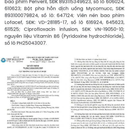
bao phim Penveril, SĐK 893115349623, số lô 606024,
610623; Bột pha hỗn dịch uống Mycomucc, SĐK
893100079824, số lô: 647124; Viên nén bao phim
Lofacef, SĐK: VD-28185-17, số lô 616924, 645623,
611525; Ciprofloxacin infusion, SĐK VN-19050-10;
nguyên liệu Vitamin B6 (Pyridoxine hydrochloride),
số lô PH25043007.