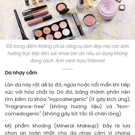
Đồ trang điểm không chỉ là công cụ làm đẹp mà còn ảnh
hưởng trực tiếp đến sức khỏe làn da nếu sử dụng không
đúng cách. Ảnh minh họa/Internet
Da nhạy cảm
Làn da này rất dễ bị đỏ, ngứa hoặc nổi mẩn khi tiếp
xúc với hóa chất lạ. Do đó, bảng thành phần nên
tìm kiếm từ khóa "Hypoallergenic" (ít gây kích ứng),
"Fragrance-free" (không hương liệu) và "Non-
comedogenic" (không gây bít tắc lỗ chân lông).
Mỹ phẩm khoáng (Mineral Makeup): Đây là lựa
chọn an toàn nhất cho da nhạy cảm vì chúng