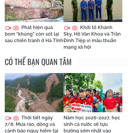
Phát hiện quả
Khởi tố Khánh
bom “khủng” còn sót lại
Sky, Hồ Văn Khoa và Trần
sau chiến tranh ở Hà Tĩnh
Đình Tiệp vì mâu thuẫn
mạng xã hội
CÓ THỂ BẠN QUAN TÂM
Thời tiết ngày
Năm học 2026-2027, học
7/8: Mưa rào, dông và
sinh cả nước sẽ tựu
cảnh báo nguy hiểm tại
trường sớm nhất vào