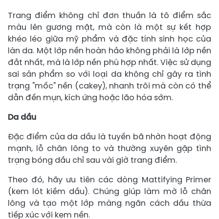
Trang điểm không chỉ đơn thuần là tô điểm sắc
màu lên gương mặt, mà còn là một sự kết hợp
khéo léo giữa mỹ phẩm và đặc tính sinh học của
làn da. Một lớp nền hoàn hảo không phải là lớp nền
đắt nhất, mà là lớp nền phù hợp nhất. Việc sử dụng
sai sản phẩm so với loại da không chỉ gây ra tình
trạng "mốc" nền (cakey), nhanh trôi mà còn có thể
dẫn đến mụn, kích ứng hoặc lão hóa sớm.
Da dầu
Đặc điểm của da dầu là tuyến bã nhờn hoạt động
mạnh, lỗ chân lông to và thường xuyên gặp tình
trạng bóng dầu chỉ sau vài giờ trang điểm.
Theo đó, hãy ưu tiên các dòng Mattifying Primer
(kem lót kiềm dầu). Chúng giúp làm mờ lỗ chân
lông và tạo một lớp màng ngăn cách dầu thừa
tiếp xúc với kem nền.