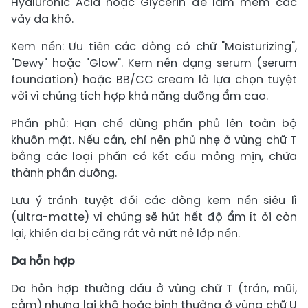
Hyaluronic Acid hoặc Glycerin để làm mềm các
vảy da khô.
Kem nền: Ưu tiên các dòng có chữ "Moisturizing",
"Dewy" hoặc "Glow". Kem nền dạng serum (serum
foundation) hoặc BB/CC cream là lựa chọn tuyệt
vời vì chúng tích hợp khả năng dưỡng ẩm cao.
Phấn phủ: Hạn chế dùng phấn phủ lên toàn bộ
khuôn mặt. Nếu cần, chỉ nên phủ nhẹ ở vùng chữ T
bằng các loại phấn có kết cấu mỏng mịn, chứa
thành phần dưỡng.
Lưu ý tránh tuyệt đối các dòng kem nền siêu lì
(ultra-matte) vì chúng sẽ hút hết độ ẩm ít ỏi còn
lại, khiến da bị căng rát và nứt nẻ lớp nền.
Da hỗn hợp
Da hỗn hợp thường dầu ở vùng chữ T (trán, mũi,
cằm) nhưng lại khô hoặc bình thường ở vùng chữ U