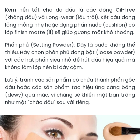
Kem nền tốt cho da dầu là các dòng Oil-free
(không dầu) và Long-wear (lâu trôi). Kết cấu dạng
lỏng mỏng nhẹ hoặc dạng phấn nước (cushion) có
lớp finish matte (lì) sẽ giúp gương mặt khô thoáng.
Phấn phủ (Setting Powder): Đây là bước không thể
thiếu. Hãy chọn phấn phủ dạng bột (loose powder)
với các hạt phấn siêu nhỏ để hút dầu hiệu quả mà
không làm lớp nền bị dày cộm.
Lưu ý, tránh các sản phẩm có chứa thành phần gốc
dầu hoặc các sản phẩm tạo hiệu ứng căng bóng
(dewy) quá mức, vì chúng sẽ khiến mặt bạn trông
như một "chảo dầu" sau vài tiếng.