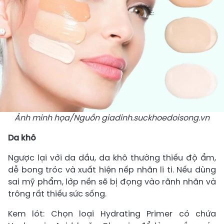
Ảnh minh họa/Nguồn giadinh.suckhoedoisong.vn
Da khô
Ngược lại với da dầu, da khô thường thiếu độ ẩm,
dễ bong tróc và xuất hiện nếp nhăn li ti. Nếu dùng
sai mỹ phẩm, lớp nền sẽ bị đọng vào rãnh nhăn và
trông rất thiếu sức sống.
Kem lót: Chọn loại Hydrating Primer có chứa