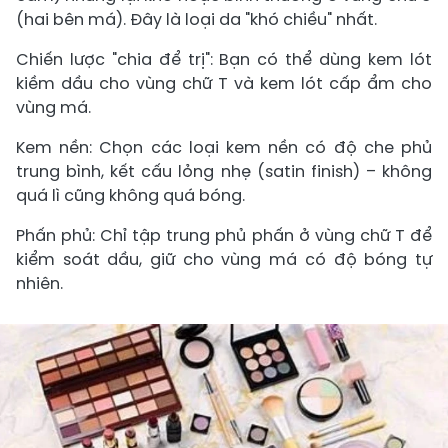
(hai bên má). Đây là loại da "khó chiều" nhất.
Chiến lược "chia để trị": Bạn có thể dùng kem lót
kiềm dầu cho vùng chữ T và kem lót cấp ẩm cho
vùng má.
Kem nền: Chọn các loại kem nền có độ che phủ
trung bình, kết cấu lỏng nhẹ (satin finish) – không
quá lì cũng không quá bóng.
Phấn phủ: Chỉ tập trung phủ phấn ở vùng chữ T để
kiểm soát dầu, giữ cho vùng má có độ bóng tự
nhiên.