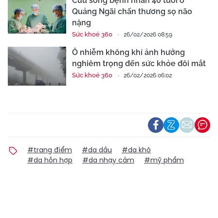
Cứu sống bệnh nhân 40 tuổi ở
Quảng Ngãi chấn thương sọ não
nặng
Sức khoẻ 360
26/02/2026 08:59
Ô nhiễm không khí ảnh hưởng
nghiêm trọng đến sức khỏe đôi mắt
Sức khoẻ 360
26/02/2026 06:02
#trang điểm
#da dầu
#da khô
#da hỗn hợp
#da nhạy cảm
#mỹ phẩm