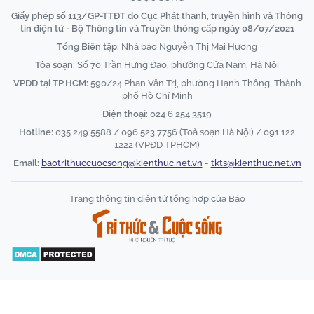
Giấy phép số 113/GP-TTĐT do Cục Phát thanh, truyền hình và Thông
tin điện tử - Bộ Thông tin và Truyền thông cấp ngày 08/07/2021
Tổng Biên tập:
Nhà báo Nguyễn Thị Mai Hương
Tòa soạn:
Số 70 Trần Hưng Đạo, phường Cửa Nam, Hà Nội
VPĐD tại TP.HCM:
590/24 Phan Văn Trị, phường Hạnh Thông, Thành
phố Hồ Chí Minh
Điện thoại:
024 6 254 3519
Hotline:
035 249 5588 / 096 523 7756 (Toà soạn Hà Nội) / 091 122
1222 (VPĐD TPHCM)
Email:
baotrithuccuocsong@kienthuc.net.vn
-
tkts@kienthuc.net.vn
Trang thông tin điện tử tổng hợp của Báo