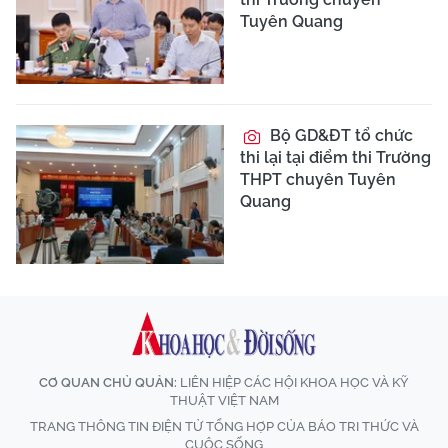
Tuyên Quang
Bộ GD&ĐT tổ chức
thi lại tại điểm thi Trường
THPT chuyên Tuyên
Quang
CƠ QUAN CHỦ QUẢN:
LIÊN HIỆP CÁC HỘI KHOA HỌC VÀ KỸ
THUẬT VIỆT NAM
TRANG THÔNG TIN ĐIỆN TỬ TỔNG HỢP CỦA BÁO TRI THỨC VÀ
CUỘC SỐNG