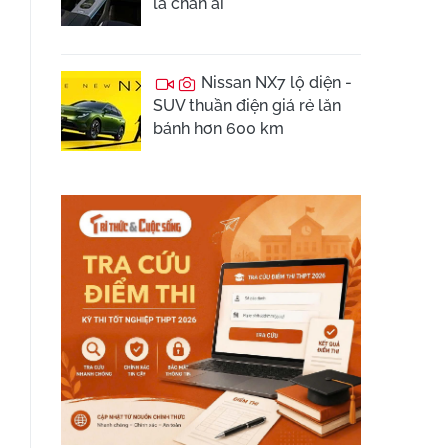
là chân ái
Nissan NX7 lộ diện -
SUV thuần điện giá rẻ lăn
bánh hơn 600 km