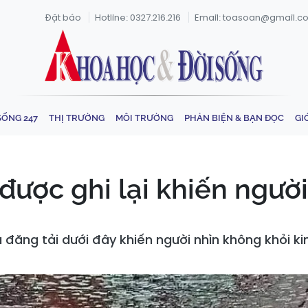
Đặt báo
Hotline: 0327.216.216
Email: toasoan@gmail.c
SỐNG 247
THỊ TRƯỜNG
MÔI TRƯỜNG
PHẢN BIỆN & BẠN ĐỌC
GI
được ghi lại khiến ngườ
ăng tải dưới đây khiến người nhìn không khỏi ki