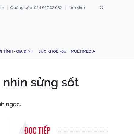
om
Quảng cáo: 024.627.32.632
ỚI TÍNH - GIA ĐÌNH
SỨC KHOẺ 360
MULTIMEDIA
i nhìn sửng sốt
nh ngạc.
ĐỌC TIẾP