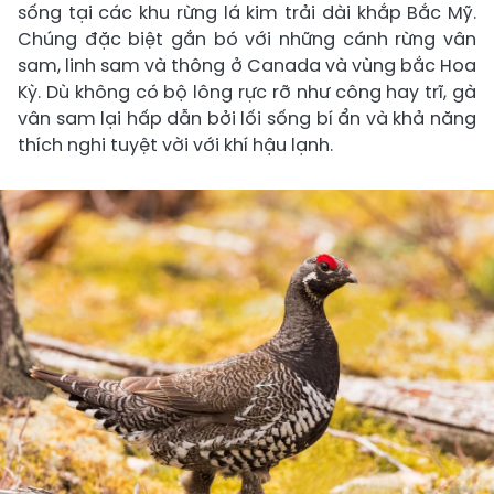
sống tại các khu rừng lá kim trải dài khắp Bắc Mỹ.
Chúng đặc biệt gắn bó với những cánh rừng vân
sam, linh sam và thông ở Canada và vùng bắc Hoa
Kỳ. Dù không có bộ lông rực rỡ như công hay trĩ, gà
vân sam lại hấp dẫn bởi lối sống bí ẩn và khả năng
thích nghi tuyệt vời với khí hậu lạnh.