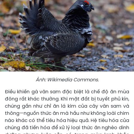
Ảnh: Wikimedia Commons.
Điều khiến gà vân sam đặc biệt là chế độ ăn mùa
đông rất khác thường. Khi mặt đất bị tuyết phủ kín,
chúng gần như chỉ ăn lá kim của cây vân sam và
thông—nguồn thức ăn mà hầu như không loài chim
nào khác có thể tiêu hóa hiệu quả. Hệ tiêu hóa của
chúng đã tiến hóa để xử lý loại thức ăn nghèo dinh