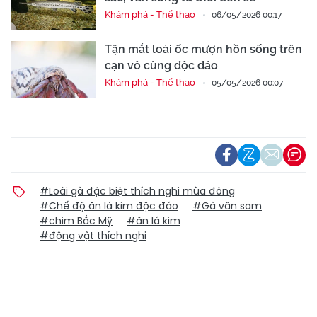
Khám phá - Thể thao
06/05/2026 00:17
Tận mắt loài ốc mượn hồn sống trên
cạn vô cùng độc đáo
Khám phá - Thể thao
05/05/2026 00:07
#Loài gà đặc biệt thích nghi mùa đông
#Chế độ ăn lá kim độc đáo
#Gà vân sam
#chim Bắc Mỹ
#ăn lá kim
#động vật thích nghi