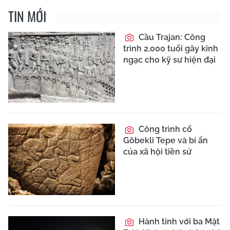
TIN MỚI
Cầu Trajan: Công
trình 2.000 tuổi gây kinh
ngạc cho kỹ sư hiện đại
Công trình cổ
Göbekli Tepe và bí ẩn
của xã hội tiền sử
Hành tinh với ba Mặt