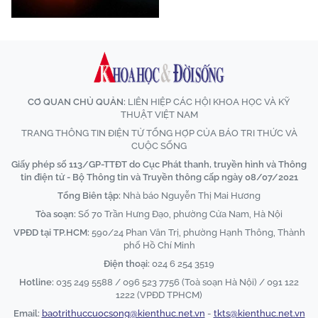
CƠ QUAN CHỦ QUẢN:
LIÊN HIỆP CÁC HỘI KHOA HỌC VÀ KỸ
THUẬT VIỆT NAM
TRANG THÔNG TIN ĐIỆN TỬ TỔNG HỢP CỦA BÁO TRI THỨC VÀ
CUỘC SỐNG
Giấy phép số 113/GP-TTĐT do Cục Phát thanh, truyền hình và Thông
tin điện tử - Bộ Thông tin và Truyền thông cấp ngày 08/07/2021
Tổng Biên tập:
Nhà báo Nguyễn Thị Mai Hương
Tòa soạn:
Số 70 Trần Hưng Đạo, phường Cửa Nam, Hà Nội
VPĐD tại TP.HCM:
590/24 Phan Văn Trị, phường Hạnh Thông, Thành
phố Hồ Chí Minh
Điện thoại:
024 6 254 3519
Hotline:
035 249 5588 / 096 523 7756 (Toà soạn Hà Nội) / 091 122
1222 (VPĐD TPHCM)
Email:
baotrithuccuocsong@kienthuc.net.vn
-
tkts@kienthuc.net.vn