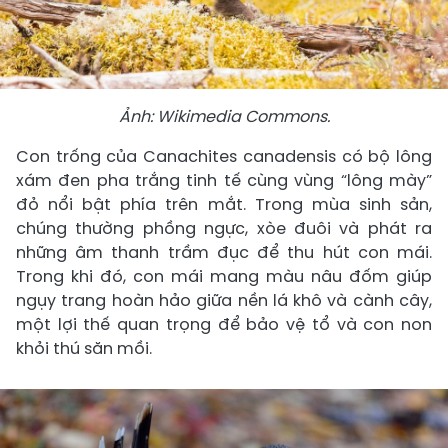
Ảnh: Wikimedia Commons.
Con trống của Canachites canadensis có bộ lông
xám đen pha trắng tinh tế cùng vùng “lông mày”
đỏ nổi bật phía trên mắt. Trong mùa sinh sản,
chúng thường phồng ngực, xòe đuôi và phát ra
những âm thanh trầm đục để thu hút con mái.
Trong khi đó, con mái mang màu nâu đốm giúp
ngụy trang hoàn hảo giữa nền lá khô và cành cây,
một lợi thế quan trọng để bảo vệ tổ và con non
khỏi thú săn mồi.