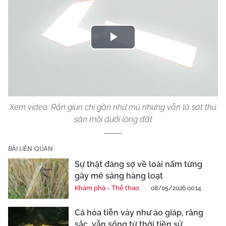
Play
Video
Xem video: Rắn giun chỉ gần như mù nhưng vẫn là sát thủ
săn mồi dưới lòng đất
BÀI LIÊN QUAN
Sự thật đáng sợ về loài nấm từng
gây mê sảng hàng loạt
Khám phá - Thể thao
08/05/2026 00:14
Cá hỏa tiễn vảy như áo giáp, răng
sắc, vẫn sống từ thời tiền sử