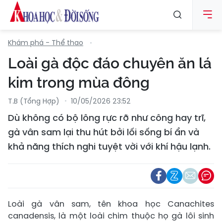
Khám phá - Thể thao
Loài gà độc đáo chuyên ăn lá
kim trong mùa đông
T.B (tổng Hợp)
10/05/2026 23:52
Dù không có bộ lông rực rỡ như công hay trĩ,
gà vân sam lại thu hút bởi lối sống bí ẩn và
khả năng thích nghi tuyệt vời với khí hậu lạnh.
Loài gà vân sam, tên khoa học Canachites
canadensis, là một loài chim thuộc họ gà lôi sinh