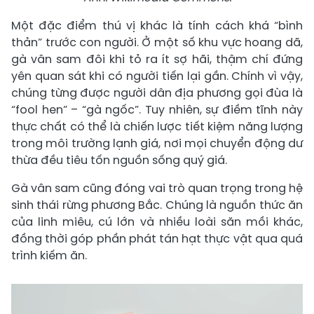
Một đặc điểm thú vị khác là tính cách khá “bình
thản” trước con người. Ở một số khu vực hoang dã,
gà vân sam đôi khi tỏ ra ít sợ hãi, thậm chí đứng
yên quan sát khi có người tiến lại gần. Chính vì vậy,
chúng từng được người dân địa phương gọi đùa là
“fool hen” – “gà ngốc”. Tuy nhiên, sự điềm tĩnh này
thực chất có thể là chiến lược tiết kiệm năng lượng
trong môi trường lạnh giá, nơi mọi chuyển động dư
thừa đều tiêu tốn nguồn sống quý giá.
Gà vân sam cũng đóng vai trò quan trọng trong hệ
sinh thái rừng phương Bắc. Chúng là nguồn thức ăn
của linh miêu, cú lớn và nhiều loài săn mồi khác,
đồng thời góp phần phát tán hạt thực vật qua quá
trình kiếm ăn.