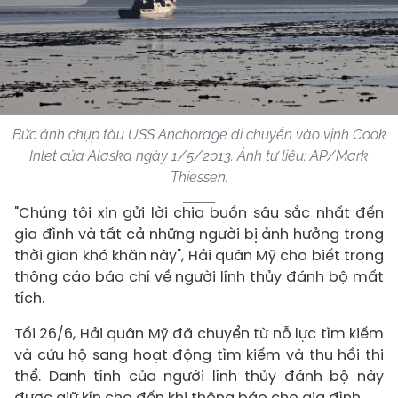
Bức ảnh chụp tàu USS Anchorage di chuyển vào vịnh Cook
Inlet của Alaska ngày 1/5/2013. Ảnh tư liệu: AP/Mark
Thiessen.
"Chúng tôi xin gửi lời chia buồn sâu sắc nhất đến
gia đình và tất cả những người bị ảnh hưởng trong
thời gian khó khăn này", Hải quân Mỹ cho biết trong
thông cáo báo chí về người lính thủy đánh bộ mất
tích.
Tối 26/6, Hải quân Mỹ đã chuyển từ nỗ lực tìm kiếm
và cứu hộ sang hoạt động tìm kiếm và thu hồi thi
thể. Danh tính của người lính thủy đánh bộ này
được giữ kín cho đến khi thông báo cho gia đình.