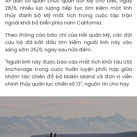
AP
dẫn lời quan chức quân đội Mỹ cho biết, ngày
28/6, nhiều lực lượng tiếp tục tìm kiếm một lính
thủy đánh bộ Mỹ mất tích trong cuộc tập trận
ngoài khơi bờ biển phía nam California.
Theo thông cáo báo chí của Hải quân Mỹ, các đội
cứu hộ đã bắt đầu tìm kiếm người lính này vào
sáng sớm 25/6, ngay sau nửa đêm.
"Người lính này được báo cáo mất tích khỏi tàu USS
Anchorage trong cuộc huấn luyện phối hợp giữa
nhóm tác chiến đổ bộ Makin Island và đơn vị viễn
chinh thủy quân lục chiến số 13", nguồn tin cho hay.