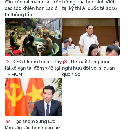
đầu kéo rải mảnh sắt trên
tượng của học sinh Việt
cao tốc khiến hơn 120 ô
tại kỳ thi AI quốc tế 2026
tô thủng lốp
CSGT kiểm tra ma tuý
Đề xuất tăng tuổi
tài xế vận tải đêm 7/8 tại
nghỉ hưu đối với sĩ quan
TP HCM
quân đội
Tạo thêm xung lực
làm sâu sắc hơn quan hệ