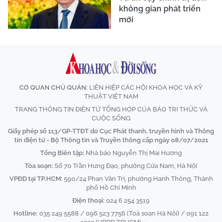
không gian phát triển
mới
CƠ QUAN CHỦ QUẢN:
LIÊN HIỆP CÁC HỘI KHOA HỌC VÀ KỸ
THUẬT VIỆT NAM
TRANG THÔNG TIN ĐIỆN TỬ TỔNG HỢP CỦA BÁO TRI THỨC VÀ
CUỘC SỐNG
Giấy phép số 113/GP-TTĐT do Cục Phát thanh, truyền hình và Thông
tin điện tử - Bộ Thông tin và Truyền thông cấp ngày 08/07/2021
Tổng Biên tập:
Nhà báo Nguyễn Thị Mai Hương
Tòa soạn:
Số 70 Trần Hưng Đạo, phường Cửa Nam, Hà Nội
VPĐD tại TP.HCM:
590/24 Phan Văn Trị, phường Hạnh Thông, Thành
phố Hồ Chí Minh
Điện thoại:
024 6 254 3519
Hotline:
035 249 5588 / 096 523 7756 (Toà soạn Hà Nội) / 091 122