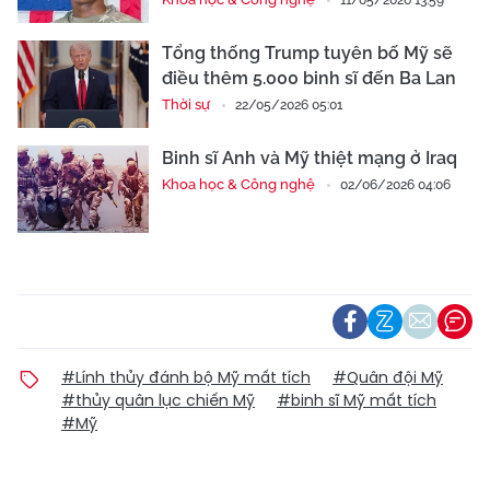
11/05/2026 13:59
Tổng thống Trump tuyên bố Mỹ sẽ
điều thêm 5.000 binh sĩ đến Ba Lan
Thời sự
22/05/2026 05:01
Binh sĩ Anh và Mỹ thiệt mạng ở Iraq
Khoa học & Công nghệ
02/06/2026 04:06
#Lính thủy đánh bộ Mỹ mất tích
#Quân đội Mỹ
#thủy quân lục chiến Mỹ
#binh sĩ Mỹ mất tích
#Mỹ