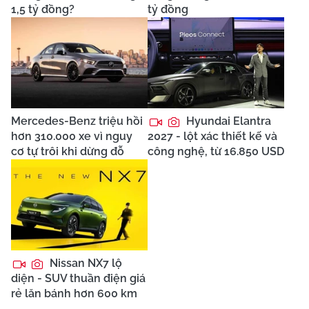
1,5 tỷ đồng?
tỷ đồng
Mercedes-Benz triệu hồi
Hyundai Elantra
hơn 310.000 xe vì nguy
2027 - lột xác thiết kế và
cơ tự trôi khi dừng đỗ
công nghệ, từ 16.850 USD
Nissan NX7 lộ
diện - SUV thuần điện giá
rẻ lăn bánh hơn 600 km