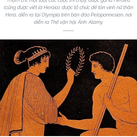
Thậm chí, một loạt các cuộc thi chạy, được gọi là Heraea
(cũng được viết là Heraia), được tổ chức để tôn vinh nữ thần
Hera, diễn ra tại Olympia trên bán đảo Peloponnesian, nơi
diễn ra Thế vận hội. Ảnh: Alamy.