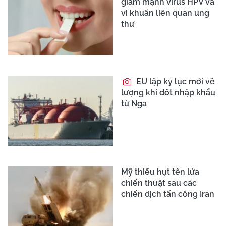
giảm mạnh virus HPV và
vi khuẩn liên quan ung
thư
EU lập kỷ lục mới về
lượng khí đốt nhập khẩu
từ Nga
Mỹ thiếu hụt tên lửa
chiến thuật sau các
chiến dịch tấn công Iran