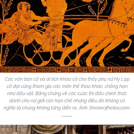
Các văn bản cổ và di tích khảo cổ cho thấy phụ nữ Hy Lạp
cổ đại cũng tham gia các môn thể thao khác, chẳng hạn
như đấu vật. Bằng chứng về các cuộc thi đấu chính thức
dành cho nữ giới còn hạn chế nhưng điều đó không có
nghĩa là chúng không từng diễn ra. Ảnh: throneofhelios.com.