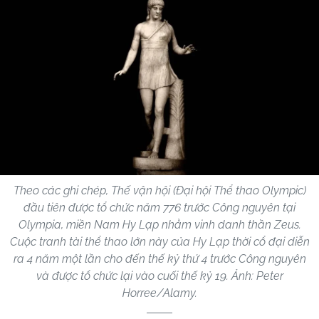
Theo các ghi chép, Thế vận hội (Đại hội Thể thao Olympic)
đầu tiên được tổ chức năm 776 trước Công nguyên tại
Olympia, miền Nam Hy Lạp nhằm vinh danh thần Zeus.
Cuộc tranh tài thể thao lớn này của Hy Lạp thời cổ đại diễn
ra 4 năm một lần cho đến thế kỷ thứ 4 trước Công nguyên
và được tổ chức lại vào cuối thế kỷ 19. Ảnh: Peter
Horree/Alamy.