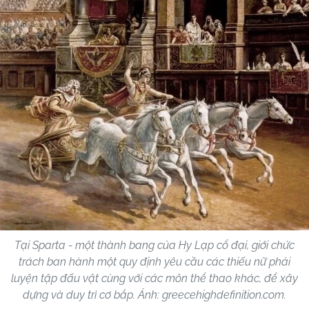
Tại Sparta - một thành bang của Hy Lạp cổ đại, giới chức
trách ban hành một quy định yêu cầu các thiếu nữ phải
luyện tập đấu vật cùng với các môn thể thao khác, để xây
dựng và duy trì cơ bắp. Ảnh: greecehighdefinition.com.