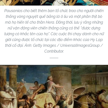
Pausanias cho biết thêm ban tổ chức trao cho người chiến
thắng vòng nguyệt quế bằng lá ô liu và một phần thịt bò
mà họ hiến tế cho thần Hera. Đồng thời, lưu ý rằng những
nữ vận động viên chiến thắng cũng có thể "được dựng
tượng có khắc tên của họ". Các cuộc thi chạy dành cho nữ
giới cũng được tổ chức tại các địa điểm khác của Hy Lạp
thời cổ đại. Ảnh: Getty Images / UniversalImagesGroup /
Contributor.