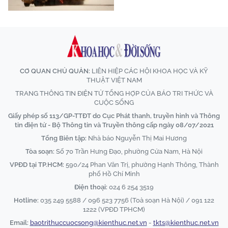
CƠ QUAN CHỦ QUẢN:
LIÊN HIỆP CÁC HỘI KHOA HỌC VÀ KỸ
THUẬT VIỆT NAM
TRANG THÔNG TIN ĐIỆN TỬ TỔNG HỢP CỦA BÁO TRI THỨC VÀ
CUỘC SỐNG
Giấy phép số 113/GP-TTĐT do Cục Phát thanh, truyền hình và Thông
tin điện tử - Bộ Thông tin và Truyền thông cấp ngày 08/07/2021
Tổng Biên tập:
Nhà báo Nguyễn Thị Mai Hương
Tòa soạn:
Số 70 Trần Hưng Đạo, phường Cửa Nam, Hà Nội
VPĐD tại TP.HCM:
590/24 Phan Văn Trị, phường Hạnh Thông, Thành
phố Hồ Chí Minh
Điện thoại:
024 6 254 3519
Hotline:
035 249 5588 / 096 523 7756 (Toà soạn Hà Nội) / 091 122
1222 (VPĐD TPHCM)
Email:
baotrithuccuocsong@kienthuc.net.vn
-
tkts@kienthuc.net.vn