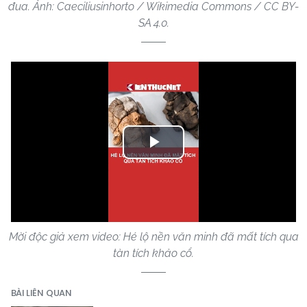
đua. Ảnh: Caeciliusinhorto / Wikimedia Commons / CC BY-
SA 4.0.
Play
Video
Mời độc giả xem video: Hé lộ nền văn minh đã mất tích qua
tàn tích khảo cổ.
BÀI LIÊN QUAN