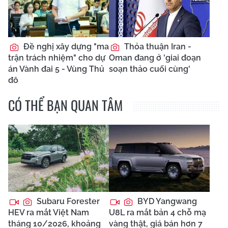
Đề nghị xây dựng "ma
Thỏa thuận Iran -
trận trách nhiệm" cho dự
Oman đang ở 'giai đoạn
án Vành đai 5 - Vùng Thủ
soạn thảo cuối cùng'
đô
CÓ THỂ BẠN QUAN TÂM
Subaru Forester
BYD Yangwang
HEV ra mắt Việt Nam
U8L ra mắt bản 4 chỗ mạ
tháng 10/2026, khoảng
vàng thật, giá bán hơn 7