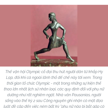
Thế vận hội Olympic cổ đại thu hút người dân từ khắp Hy
Lạp, đôi khi cả ngoài lãnh thổ đế chế này tới xem. Trong
thời gian tổ chức Olympic - một trong những sự kiện thể
thao lớn nhất lịch sử nhân loại, các quy định đối với phụ nữ
dường như rất nghiêm ngặt. Nhà văn Pausanias, người
sống vào thế kỷ 2 sau Công nguyên ghi nhận có một đạo
luật đề cập đến việc ném bất kỳ "phụ nữ nào bị bắt gặp có