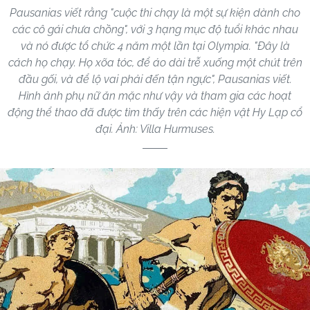
Pausanias viết rằng "cuộc thi chạy là một sự kiện dành cho
các cô gái chưa chồng", với 3 hạng mục độ tuổi khác nhau
và nó được tổ chức 4 năm một lần tại Olympia. "Đây là
cách họ chạy. Họ xõa tóc, để áo dài trễ xuống một chút trên
đầu gối, và để lộ vai phải đến tận ngực", Pausanias viết.
Hình ảnh phụ nữ ăn mặc như vậy và tham gia các hoạt
động thể thao đã được tìm thấy trên các hiện vật Hy Lạp cổ
đại. Ảnh: Villa Hurmuses.