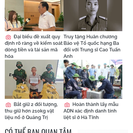
Đại biểu đề xuất quy
Truy tặng Huân chương
định rõ ràng về kiểm soát
Bảo vệ Tổ quốc hạng Ba
dòng tiền và tài sản mã
đối với Trung sĩ Cao Tuấn
hóa
Anh
Bắt giữ 2 đối tượng,
Hoàn thành lấy mẫu
thu giữ hơn 210kg vật
ADN xác định danh tính
liệu nổ ở Quảng Trị
liệt sĩ ở Hà Tĩnh
CÓ THỂ BẠN QUAN TÂM