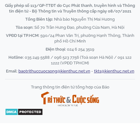
Giấy phép số 113/GP-TTĐT do Cục Phát thanh, truyền hình và Thông
tin điện tử - Bộ Thông tin và Truyền thông cấp ngày 08/07/2021
Tổng Biên tập:
Nhà báo Nguyễn Thị Mai Hương
Tòa soạn:
Số 70 Trần Hưng Đạo, phường Cửa Nam, Hà Nội
VPĐD tại TP.HCM:
590/24 Phan Văn Trị, phường Hạnh Thông, Thành
phố Hồ Chí Minh
Điện thoại:
024 6 254 3519
Hotline:
035 249 5588 / 096 523 7756 (Toà soạn Hà Nội) / 091 122
1222 (VPĐD TPHCM)
Email:
baotrithuccuocsong@kienthuc.net.vn
-
tkts@kienthuc.net.vn
Trang thông tin điện tử tổng hợp của Báo