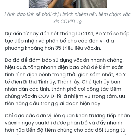
Lãnh đạo tỉnh sẽ phải chịu trách nhiệm nếu tiêm chậm vắc
xin COVID-19
Dự kiến từ nay đến hết tháng 10/2021, Bộ Y tế sẽ tiếp
tục tiếp nhận và phân bổ cho các đơn vị, địa
phương khoảng hơn 35 triệu liều văcxin.
Do đó để đảm bảo sử dụng văcxin nhanh chóng,
hiệu quả, tăng nhanh diện bao phủ để kiểm soát
tình hình dịch bệnh trong thời gian sớm nhất, Bộ Y
tế điện Bí thư Tỉnh ủy, Thành ủy, Chủ tịch Ủy ban
nhân dân các tỉnh, thành phố coi công tác tiêm
chủng văcxin COVID-19 là nhiệm vụ trọng tâm, ưu
tiên hàng đầu trong giai đoạn hiện nay.
Chỉ đạo các đơn vị liên quan khẩn trương tiếp nhận
văcxin ngay sau khi được phân bổ và đẩy nhanh
hơn nữa tiến độ tiêm chủng cho các đối tượng từ