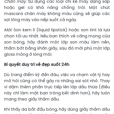
Chân mày
: Sử dụng các loại chì kẻ mày dạng sáp
hoặc gel có khả năng chống trôi. Một chút
mascara chân mày không màu cũng sẽ giúp các
sợi lông mày vào nếp suốt cả ngày.
Môi:
Son kem lì (liquid lipstick) hoặc son tint là lựa
chọn tối ưu nhất. Nếu bạn thích vẻ căng mọng của
son bóng, hãy đánh một lớp son màu làm nền,
thấm bớt bằng khăn giấy, sau đó mới phủ một lớp
gloss mỏng ở lòng môi.
Bí quyết duy trì vẻ đẹp suốt 24h
Dù trang điểm kỹ đến đâu, việc va chạm vật lý hay
mồ hôi cũng có thể gây ra những sai sót nhỏ. Thay
vì dặm thêm phấn trực tiếp lên lớp dầu thừa (điều
này chỉ làm mặt bạn trông bết dính hơn), hãy luôn
mang theo giấy thấm dầu.
Khi thấy da bắt đầu bóng, hãy dùng giấy thấm dầu