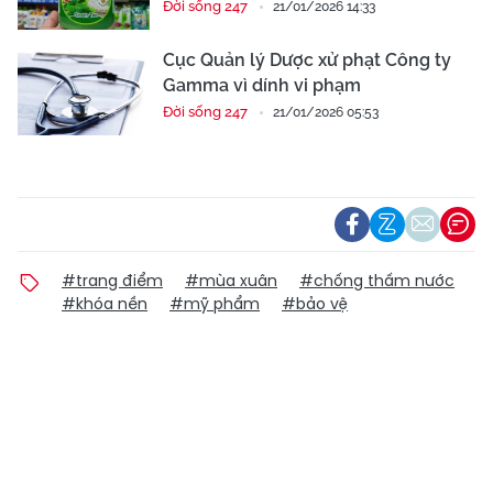
Đời sống 247
21/01/2026 14:33
Cục Quản lý Dược xử phạt Công ty
Gamma vì dính vi phạm
Đời sống 247
21/01/2026 05:53
#trang điểm
#mùa xuân
#chống thấm nước
#khóa nền
#mỹ phẩm
#bảo vệ