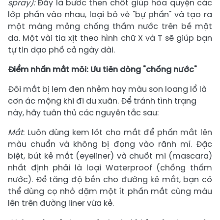
spray):
Đây là bước then chốt giúp hòa quyện các
lớp phấn vào nhau, loại bỏ vẻ "bự phấn" và tạo ra
một màng mỏng chống thấm nước trên bề mặt
da. Một vài tia xịt theo hình chữ X và T sẽ giúp bạn
tự tin dạo phố cả ngày dài.
Điểm nhấn mắt môi: Ưu tiên dòng "chống nước"
Đôi mắt bị lem đen nhẻm hay màu son loang lổ là
cơn ác mộng khi đi du xuân. Để tránh tình trạng
này, hãy tuân thủ các nguyên tắc sau:
Mắt
: Luôn dùng kem lót cho mắt để phấn mắt lên
màu chuẩn và không bị đọng vào rãnh mí. Đặc
biệt, bút kẻ mắt (eyeliner) và chuốt mi (mascara)
nhất định phải là loại Waterproof (chống thấm
nước). Để tăng độ bền cho đường kẻ mắt, bạn có
thể dùng cọ nhỏ dặm một ít phấn mắt cùng màu
lên trên đường liner vừa kẻ.