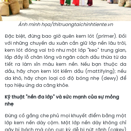
Ảnh minh họa/thitruongtaichinhtiente.vn
Đặc biệt, đừng bao giờ quên kem lót (primer). Đối
với những chuyến du xuân cần giữ lớp nền lâu trôi,
kem lót đóng vai trò như một lớp "keo" trung gian,
lấp đầy lỗ chân lông và ngăn cách dầu thừa từ da
tiết ra làm xỉn màu kem nền. Nếu bạn thuộc da
dầu, hãy chọn kem lót kiềm dầu (mattifying); nếu
da khô, hãy chọn loại có độ bóng nhẹ (dewy) để
tạo hiệu ứng da căng khỏe.
Kỹ thuật "nền đa lớp" và sức mạnh của sự mỏng
nhẹ
Đừng cố gắng che phủ mọi khuyết điểm bằng một
lớp kem nền dày cộm. Một lớp nền dày không chỉ
gây bí bách mà còn cực kỳ dễ bị nứt rãnh (cakey)