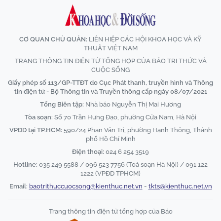
CƠ QUAN CHỦ QUẢN:
LIÊN HIỆP CÁC HỘI KHOA HỌC VÀ KỸ
THUẬT VIỆT NAM
TRANG THÔNG TIN ĐIỆN TỬ TỔNG HỢP CỦA BÁO TRI THỨC VÀ
CUỘC SỐNG
Giấy phép số 113/GP-TTĐT do Cục Phát thanh, truyền hình và Thông
tin điện tử - Bộ Thông tin và Truyền thông cấp ngày 08/07/2021
Tổng Biên tập:
Nhà báo Nguyễn Thị Mai Hương
Tòa soạn:
Số 70 Trần Hưng Đạo, phường Cửa Nam, Hà Nội
VPĐD tại TP.HCM:
590/24 Phan Văn Trị, phường Hạnh Thông, Thành
phố Hồ Chí Minh
Điện thoại:
024 6 254 3519
Hotline:
035 249 5588 / 096 523 7756 (Toà soạn Hà Nội) / 091 122
1222 (VPĐD TPHCM)
Email:
baotrithuccuocsong@kienthuc.net.vn
-
tkts@kienthuc.net.vn
Trang thông tin điện tử tổng hợp của Báo