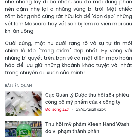
nhẹ nhàng lấy đi bã nhờn, sau đó mới dùng phấn
nén dặm nhẹ lại ở những vùng bị trôi. Một chiếc
tăm bông nhỏ cũng rất hữu ích để "dọn dẹp" những
vết lem Mascara hay vết son bị lem ra viền môi sau
khi ăn uống.
Cuối cùng, một nụ cười rạng rỡ và sự tự tin mới
chính là lớp "trang điểm" đẹp nhất. Hy vọng với
những bí quyết trên, bạn sẽ có một diện mạo hoàn
hảo để lưu giữ những khoảnh khắc tuyệt vời nhất
trong chuyến du xuân của mình!
BÀI LIÊN QUAN
Cục Quản lý Dược thu hồi 184 phiếu
công bố mỹ phẩm của 4 công ty
Đời sống 247
29/01/2026 02:05
Thu hồi mỹ phẩm Kleen Hand Wash
do vi phạm thành phần