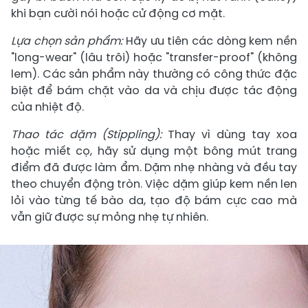
khi bạn cười nói hoặc cử động cơ mặt.
Lựa chọn sản phẩm:
Hãy ưu tiên các dòng kem nền
"long-wear" (lâu trôi) hoặc "transfer-proof" (không
lem). Các sản phẩm này thường có công thức đặc
biệt để bám chặt vào da và chịu được tác động
của nhiệt độ.
Thao tác dặm (Stippling):
Thay vì dùng tay xoa
hoặc miết cọ, hãy sử dụng một bông mút trang
điểm đã được làm ẩm. Dặm nhẹ nhàng và đều tay
theo chuyển động tròn. Việc dặm giúp kem nền len
lỏi vào từng tế bào da, tạo độ bám cực cao mà
vẫn giữ được sự mỏng nhẹ tự nhiên.