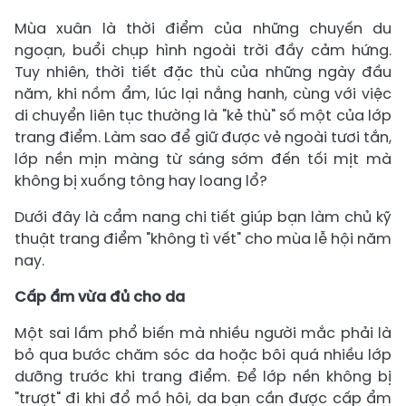
Mùa xuân là thời điểm của những chuyến du
ngoạn, buổi chụp hình ngoài trời đầy cảm hứng.
Tuy nhiên, thời tiết đặc thù của những ngày đầu
năm, khi nồm ẩm, lúc lại nắng hanh, cùng với việc
di chuyển liên tục thường là "kẻ thù" số một của lớp
trang điểm. Làm sao để giữ được vẻ ngoài tươi tắn,
lớp nền mịn màng từ sáng sớm đến tối mịt mà
không bị xuống tông hay loang lổ?
Dưới đây là cẩm nang chi tiết giúp bạn làm chủ kỹ
thuật trang điểm "không tì vết" cho mùa lễ hội năm
nay.
Cấp ẩm vừa đủ cho da
Một sai lầm phổ biến mà nhiều người mắc phải là
bỏ qua bước chăm sóc da hoặc bôi quá nhiều lớp
dưỡng trước khi trang điểm. Để lớp nền không bị
"trượt" đi khi đổ mồ hôi, da bạn cần được cấp ẩm