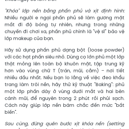
"Khóa" lớp nền bằng phấn phủ và xịt định hình:
Nhiều người e ngại phấn phủ sẽ làm gương mặt
mất đi độ bóng tự nhiên, nhưng trong những
chuyến đi chơi xa, phấn phủ chính là "vệ sĩ" bảo vệ
lớp makeup của bạn.
Hãy sử dụng phấn phủ dạng bột (loose powder)
với các hạt phấn siêu nhỏ. Dùng cọ lớn phủ một lớp
thật mỏng lên toàn bộ khuôn mặt, tập trung kỹ
hơn vào vùng chữ T (trán, mũi, cằm) – nơi tiết
nhiều dầu nhất. Nếu bạn lo lắng về việc đeo khẩu
trang làm trôi nền, hãy thử kỹ thuật "Baking": phủ
một lớp phấn dày ở vùng dưới mắt và hai bên
cánh mũi, để nguyên trong 2 phút rồi phủi sạch.
Cách này giúp lớp nền bám chắc đến mức "bất
biến".
Sau cùng, đừng quên bước xịt khóa nền (setting