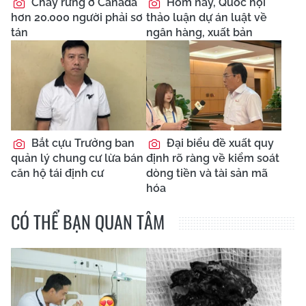
Cháy rừng ở Canada
Hôm nay, Quốc hội
hơn 20.000 người phải sơ
thảo luận dự án luật về
tán
ngân hàng, xuất bản
Bắt cựu Trưởng ban
Đại biểu đề xuất quy
quản lý chung cư lừa bán
định rõ ràng về kiểm soát
căn hộ tái định cư
dòng tiền và tài sản mã
hóa
CÓ THỂ BẠN QUAN TÂM