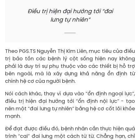
​Điều trị hiện đại hướng tới “đai
lưng tự nhiên”
​Theo PGS.TS Nguyễn Thị Kim Liên, mục tiêu của điều
trị bảo tồn các bệnh lý cột sống hiện nay không
phải là duy trì sự phụ thuộc vào các thiết bị hỗ trợ
bên ngoài, mà là xây dựng khả năng ổn định từ
chính hệ cơ của người bệnh.
Nói cách khác, thay vì dựa vào “ổn định ngoại lực”,
điều trị hiện đại hướng tới “ổn định nội lực” - tạo
nên một “đai lưng tự nhiên” bằng hệ cơ cốt lõi khỏe
mạnh.
​Để đạt được điều đó, bệnh nhân cần thực hiện quá
trình “cai” đai lưng một cách từ từ. Chẳng hạn, chỉ