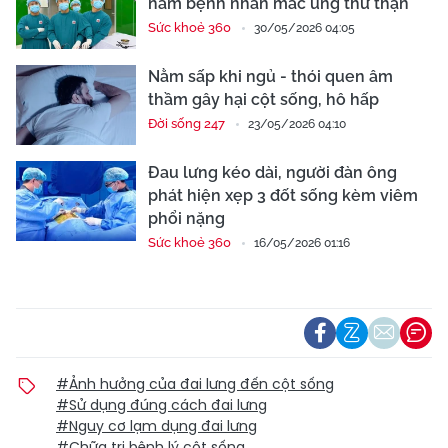
nam bệnh nhân mắc ung thư thận
Sức khoẻ 360
30/05/2026 04:05
Nằm sấp khi ngủ - thói quen âm
thầm gây hại cột sống, hô hấp
Đời sống 247
23/05/2026 04:10
Đau lưng kéo dài, người đàn ông
phát hiện xẹp 3 đốt sống kèm viêm
phổi nặng
Sức khoẻ 360
16/05/2026 01:16
#Ảnh hưởng của đai lưng đến cột sống
#Sử dụng đúng cách đai lưng
#Nguy cơ lạm dụng đai lưng
#Chữa trị bệnh lý cột sống