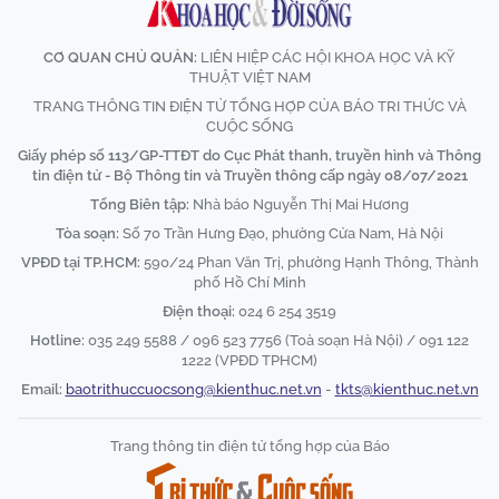
CƠ QUAN CHỦ QUẢN:
LIÊN HIỆP CÁC HỘI KHOA HỌC VÀ KỸ
THUẬT VIỆT NAM
TRANG THÔNG TIN ĐIỆN TỬ TỔNG HỢP CỦA BÁO TRI THỨC VÀ
CUỘC SỐNG
Giấy phép số 113/GP-TTĐT do Cục Phát thanh, truyền hình và Thông
tin điện tử - Bộ Thông tin và Truyền thông cấp ngày 08/07/2021
Tổng Biên tập:
Nhà báo Nguyễn Thị Mai Hương
Tòa soạn:
Số 70 Trần Hưng Đạo, phường Cửa Nam, Hà Nội
VPĐD tại TP.HCM:
590/24 Phan Văn Trị, phường Hạnh Thông, Thành
phố Hồ Chí Minh
Điện thoại:
024 6 254 3519
Hotline:
035 249 5588 / 096 523 7756 (Toà soạn Hà Nội) / 091 122
1222 (VPĐD TPHCM)
Email:
baotrithuccuocsong@kienthuc.net.vn
-
tkts@kienthuc.net.vn
Trang thông tin điện tử tổng hợp của Báo