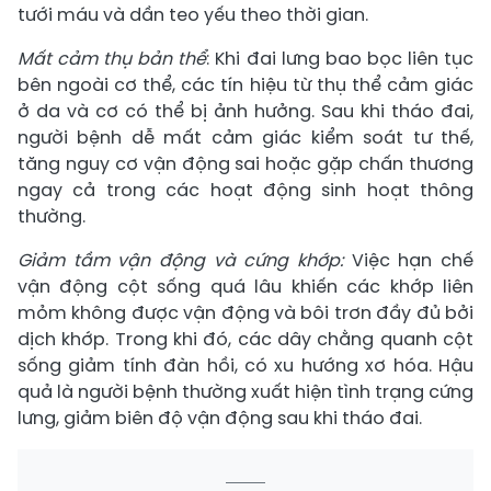
tưới máu và dần teo yếu theo thời gian.
Mất cảm thụ bản thể
: Khi đai lưng bao bọc liên tục
bên ngoài cơ thể, các tín hiệu từ thụ thể cảm giác
ở da và cơ có thể bị ảnh hưởng. Sau khi tháo đai,
người bệnh dễ mất cảm giác kiểm soát tư thế,
tăng nguy cơ vận động sai hoặc gặp chấn thương
ngay cả trong các hoạt động sinh hoạt thông
thường.
Giảm tầm vận động và cứng khớp:
Việc hạn chế
vận động cột sống quá lâu khiến các khớp liên
mỏm không được vận động và bôi trơn đầy đủ bởi
dịch khớp. Trong khi đó, các dây chằng quanh cột
sống giảm tính đàn hồi, có xu hướng xơ hóa. Hậu
quả là người bệnh thường xuất hiện tình trạng cứng
lưng, giảm biên độ vận động sau khi tháo đai.