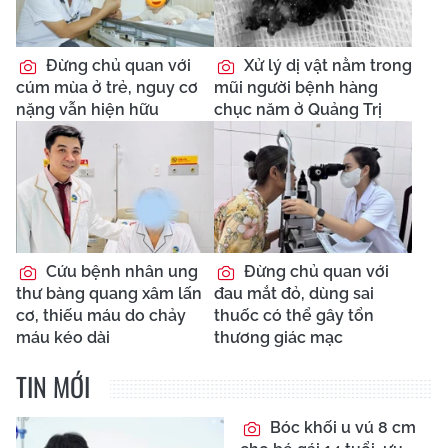
Đừng chủ quan với
Xử lý dị vật nằm trong
cúm mùa ở trẻ, nguy cơ
mũi người bệnh hàng
nặng vẫn hiện hữu
chục năm ở Quảng Trị
Cứu bệnh nhân ung
Đừng chủ quan với
thư bàng quang xâm lấn
đau mắt đỏ, dùng sai
cơ, thiếu máu do chảy
thuốc có thể gây tổn
máu kéo dài
thương giác mạc
TIN MỚI
Bóc khối u vú 8 cm