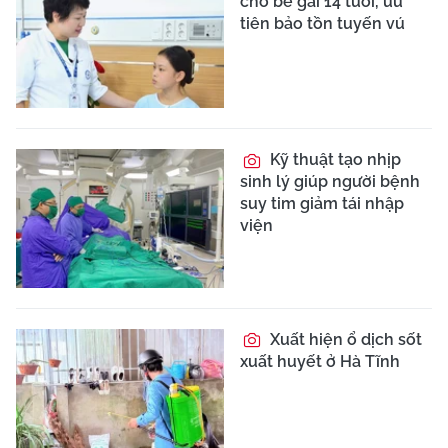
cho bé gái 14 tuổi, ưu
tiên bảo tồn tuyến vú
Kỹ thuật tạo nhịp
sinh lý giúp người bệnh
suy tim giảm tái nhập
viện
Xuất hiện ổ dịch sốt
xuất huyết ở Hà Tĩnh