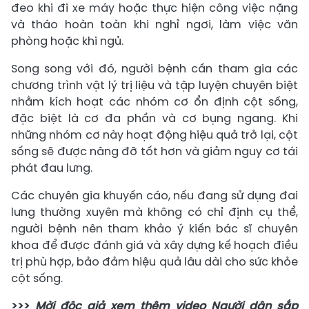
đeo khi đi xe máy hoặc thực hiện công việc nặng
và tháo hoàn toàn khi nghỉ ngơi, làm việc văn
phòng hoặc khi ngủ.
​Song song với đó, người bệnh cần tham gia các
chương trình vật lý trị liệu và tập luyện chuyên biệt
nhằm kích hoạt các nhóm cơ ổn định cột sống,
đặc biệt là cơ đa phần và cơ bụng ngang. Khi
những nhóm cơ này hoạt động hiệu quả trở lại, cột
sống sẽ được nâng đỡ tốt hơn và giảm nguy cơ tái
phát đau lưng.
Các chuyên gia khuyến cáo, nếu đang sử dụng đai
lưng thường xuyên mà không có chỉ định cụ thể,
người bệnh nên tham khảo ý kiến bác sĩ chuyên
khoa để được đánh giá và xây dựng kế hoạch điều
trị phù hợp, bảo đảm hiệu quả lâu dài cho sức khỏe
cột sống.
>>>
Mời độc giả xem thêm video Người dân sắp