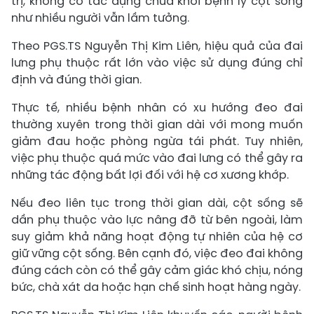
trị, không có tác dụng chữa khỏi bệnh lý cột sống
như nhiều người vẫn lầm tưởng.
​Theo PGS.TS Nguyễn Thị Kim Liên, hiệu quả của đai
lưng phụ thuộc rất lớn vào việc sử dụng đúng chỉ
định và đúng thời gian.
Thực tế, nhiều bệnh nhân có xu hướng đeo đai
thường xuyên trong thời gian dài với mong muốn
giảm đau hoặc phòng ngừa tái phát. Tuy nhiên,
việc phụ thuộc quá mức vào đai lưng có thể gây ra
những tác động bất lợi đối với hệ cơ xương khớp.
Nếu đeo liên tục trong thời gian dài, cột sống sẽ
dần phụ thuộc vào lực nâng đỡ từ bên ngoài, làm
suy giảm khả năng hoạt động tự nhiên của hệ cơ
giữ vững cột sống. Bên cạnh đó, việc đeo đai không
đúng cách còn có thể gây cảm giác khó chịu, nóng
bức, chà xát da hoặc hạn chế sinh hoạt hàng ngày.