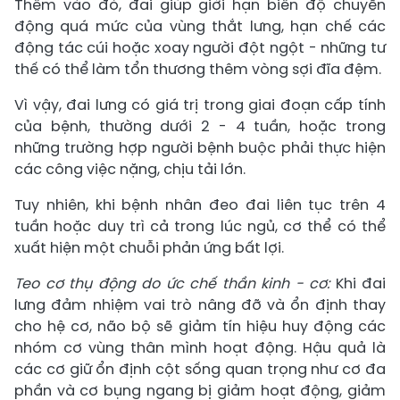
Thêm vào đó, đai giúp giới hạn biên độ chuyển
động quá mức của vùng thắt lưng, hạn chế các
động tác cúi hoặc xoay người đột ngột - những tư
thế có thể làm tổn thương thêm vòng sợi đĩa đệm.
Vì vậy, đai lưng có giá trị trong giai đoạn cấp tính
của bệnh, thường dưới 2 - 4 tuần, hoặc trong
những trường hợp người bệnh buộc phải thực hiện
các công việc nặng, chịu tải lớn.
Tuy nhiên, khi bệnh nhân đeo đai liên tục trên 4
tuần hoặc duy trì cả trong lúc ngủ, cơ thể có thể
xuất hiện một chuỗi phản ứng bất lợi.
Teo cơ thụ động do ức chế thần kinh - cơ:
Khi đai
lưng đảm nhiệm vai trò nâng đỡ và ổn định thay
cho hệ cơ, não bộ sẽ giảm tín hiệu huy động các
nhóm cơ vùng thân mình hoạt động. ​Hậu quả là
các cơ giữ ổn định cột sống quan trọng như cơ đa
phần và cơ bụng ngang bị giảm hoạt động, giảm