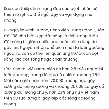
Sau can thiệp, tình trạng đau của bệnh nhân cải
thiện rõ rệt, có thể ngồi dậy và vận động nhẹ
nhàng.
BS Nguyễn Minh Dương, Bệnh viện Trung ương Quân
đội 108 cho biết, xẹp đốt sống là tình trạng thân
đốt sống bị giảm chiều cao hoặc biến dạng do
gãy lún. Nguyên nhân phổ biến nhất là loãng xương,
ngoài ra còn có thể liên quan ung thư di căn cột
sống, lao cột sống hoặc chấn thương.
Ước tính tại Việt Nam hiện có hơn 2,8 triệu người bị
loãng xương, trong đó phụ nữ chiếm khoảng 76%.
Mỗi năm ghi nhận trên 170.000 trường hợp gãy
xương do loãng xương và khoảng 25.600 ca gãy cổ
xương đùi. Đáng chú ý, hơn 23% phụ nữ Việt Nam
trên 50 tuổi từng bị gãy xẹp đốt sống do loãng
xương.