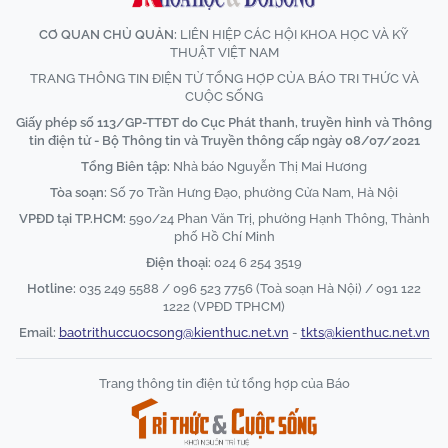
CƠ QUAN CHỦ QUẢN:
LIÊN HIỆP CÁC HỘI KHOA HỌC VÀ KỸ
THUẬT VIỆT NAM
TRANG THÔNG TIN ĐIỆN TỬ TỔNG HỢP CỦA BÁO TRI THỨC VÀ
CUỘC SỐNG
Giấy phép số 113/GP-TTĐT do Cục Phát thanh, truyền hình và Thông
tin điện tử - Bộ Thông tin và Truyền thông cấp ngày 08/07/2021
Tổng Biên tập:
Nhà báo Nguyễn Thị Mai Hương
Tòa soạn:
Số 70 Trần Hưng Đạo, phường Cửa Nam, Hà Nội
VPĐD tại TP.HCM:
590/24 Phan Văn Trị, phường Hạnh Thông, Thành
phố Hồ Chí Minh
Điện thoại:
024 6 254 3519
Hotline:
035 249 5588 / 096 523 7756 (Toà soạn Hà Nội) / 091 122
1222 (VPĐD TPHCM)
Email:
baotrithuccuocsong@kienthuc.net.vn
-
tkts@kienthuc.net.vn
Trang thông tin điện tử tổng hợp của Báo