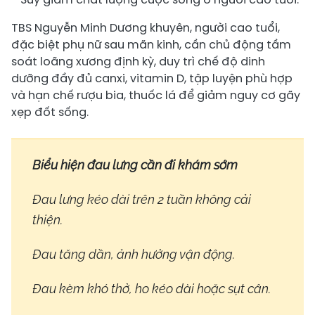
TBS Nguyễn Minh Dương khuyên, người cao tuổi,
đặc biệt phụ nữ sau mãn kinh, cần chủ động tầm
soát loãng xương định kỳ, duy trì chế độ dinh
dưỡng đầy đủ canxi, vitamin D, tập luyện phù hợp
và hạn chế rượu bia, thuốc lá để giảm nguy cơ gãy
xẹp đốt sống.
Biểu hiện đau lưng cần đi khám sớm
Đau lưng kéo dài trên 2 tuần không cải
thiện.
Đau tăng dần, ảnh hưởng vận động.
Đau kèm khó thở, ho kéo dài hoặc sụt cân.