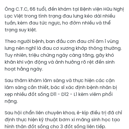
Ông C.T.C, 66 tuổi, đến khám tại Bệnh viện Hữu Nghị
Lạc Việt trong tình trạng đau lưng kéo dài nhiều
tuần, kèm đau tức ngực, ho đờm nhiều và thể
trạng suy kiệt.
Theo người bệnh, ban đầu cơn đau chỉ âm ỉ vùng
lưng nên nghĩ là đau cơ xương khớp thông thường.
Tuy nhiên, triệu chứng ngày càng tăng, gây khó
khăn khi vận động và ảnh hưởng rõ rệt đến sinh
hoạt hằng ngày.
Sau thăm khám lâm sàng và thực hiện các cận
lâm sàng cần thiết, bác sĩ xác định bệnh nhân bị
xẹp nhiều đốt sống D11 - D12 - L1 kèm viêm phổi
nặng.
Sau hội chẩn liên chuyên khoa, ê-kíp điều trị đã chỉ
định thực hiện kỹ thuật bơm xi măng sinh học tạo
hình thân đốt sống cho 3 đốt sống liên tiếp.