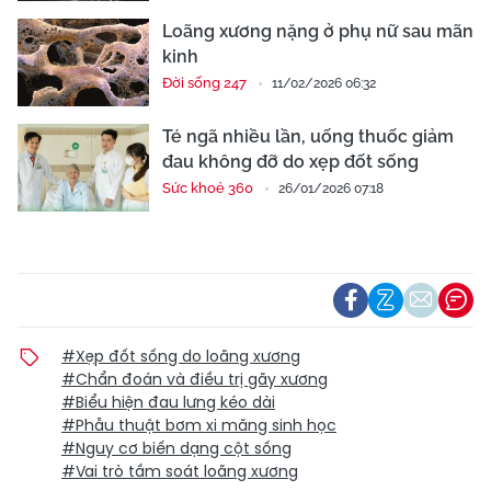
Loãng xương nặng ở phụ nữ sau mãn
kinh
Đời sống 247
11/02/2026 06:32
Té ngã nhiều lần, uống thuốc giảm
đau không đỡ do xẹp đốt sống
Sức khoẻ 360
26/01/2026 07:18
#Xẹp đốt sống do loãng xương
#Chẩn đoán và điều trị gãy xương
#Biểu hiện đau lưng kéo dài
#Phẫu thuật bơm xi măng sinh học
#Nguy cơ biến dạng cột sống
#Vai trò tầm soát loãng xương