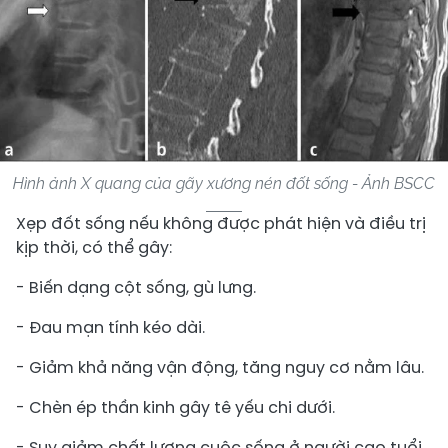
Hình ảnh X quang của gãy xương nén đốt sống - Ảnh BSCC
​Xẹp đốt sống nếu không được phát hiện và điều trị
kịp thời, có thể gây:
- Biến dạng cột sống, gù lưng.
- Đau mạn tính kéo dài.
- Giảm khả năng vận động, tăng nguy cơ nằm lâu.
- Chèn ép thần kinh gây tê yếu chi dưới.
- Suy giảm chất lượng cuộc sống ở người cao tuổi.