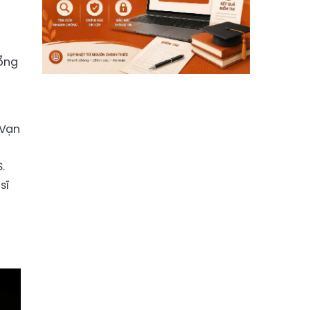
tổng
i
 Vạn
.
sĩ