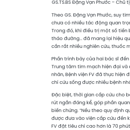
GS.TS.BS Đặng Vạn Phước – Chủ tị
Theo GS. Đặng Vạn Phước, suy tim
chưa có nhiều tác động quan trọn
Trong đó, khi điều trị một số tiến
tháo đường… đã mang lại hiệu quả 
cần rất nhiều nghiên cứu, thuốc 
Phần trình bày của hai bác sĩ đế
Trung tâm tim mạch hiện đại và 
nhân, Bệnh viện FV đã thực hiện
chí cứu sống được nhiều bệnh nhâ
Đặc biệt, thời gian cấp cứu cho 
rút ngắn đáng kể, góp phần quan
biến chứng. “Nếu theo quy định q
được đưa vào viện cấp cứu đến khi
FV đặt tiêu chí cao hơn là 70 ph