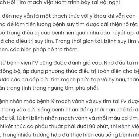
ch Hội Tim mạch Việt Nam trình bày tại Hội nghị
 đến nay vẫn là một thách thức với y khoa khi vẫn còn
g để làm tiên lượng bệnh suy tim được cải thiện rõ rệt.
 bộ trong điều trị các bệnh liên quan như cao huyết áp, 
cho điều trị suy tim. Trong thời gian tới, bệnh suy tim
men, các biện pháp hỗ trợ thêm.
n từ bệnh viện FV cũng được đánh giá cao. Nhờ đầu tư m
đồng bộ, áp dụng phương thức điều trị toàn diện cho b
 được các ca cấp cứu tim mạch phức tạp và hy hữu, thậ
n trong tình trạng ngưng tim, phù phổi.
bệnh nhân mắc bệnh lý mạch vành và suy tim tại FV đượ
 trọng vào cứu sống bệnh nhân đồng thời hạn chế tối 
uốc tế, từ khi bệnh nhân mạch vành và nhồi máu cơ tim
 kết thúc ca phẫu thuật phải dưới 90 phút, thì Bệnh vi
út, trong nhiều trường hợp đã thực hiện cứu sống bệnh n