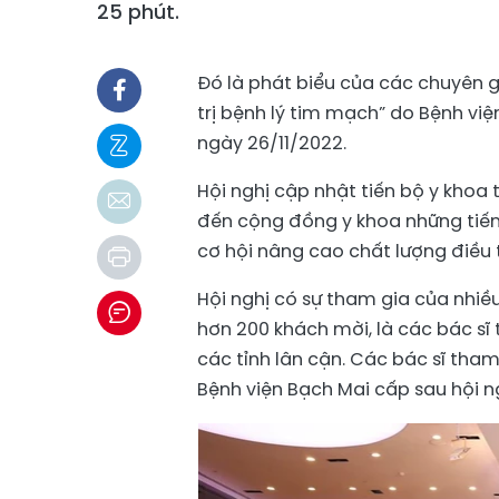
25 phút.
Đó là phát biểu của các chuyên gi
trị bệnh lý tim mạch” do Bệnh việ
ngày 26/11/2022.
Hội nghị cập nhật tiến bộ y khoa
đến cộng đồng y khoa những tiến
cơ hội nâng cao chất lượng điều 
Hội nghị có sự tham gia của nhi
hơn 200 khách mời, là các bác sĩ 
các tỉnh lân cận. Các bác sĩ tha
Bệnh viện Bạch Mai cấp sau hội ng