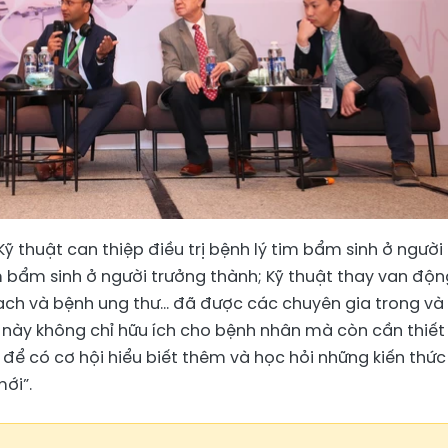
Kỹ thuật can thiệp điều trị bệnh lý tim bẩm sinh ở người
m bẩm sinh ở người trưởng thành; Kỹ thuật thay van độn
h và bệnh ung thư... đã được các chuyên gia trong và
ần này không chỉ hữu ích cho bệnh nhân mà còn cần thiết
 để có cơ hội hiểu biết thêm và học hỏi những kiến thức
ới”.