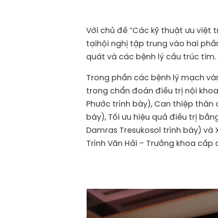
Với chủ đề “Các kỹ thuật ưu việt 
tạihội nghị tập trung vào hai ph
quát và các bệnh lý cấu trúc tim.
Trong phần các bệnh lý mạch vành
trong chẩn đoán điều trị nội khoa,
Phước trình bày), Can thiệp thân
bày), Tối ưu hiệu quả điều trị b
Damras Tresukosol trình bày) và 
Trình Văn Hải – Trưởng khoa cấp c