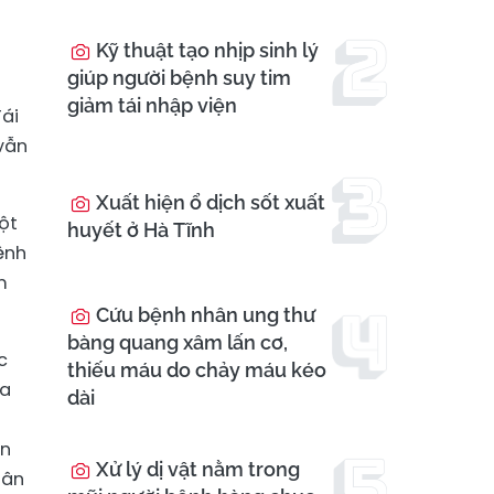
Kỹ thuật tạo nhịp sinh lý
giúp người bệnh suy tim
giảm tái nhập viện
đái
 vẫn
Xuất hiện ổ dịch sốt xuất
ột
huyết ở Hà Tĩnh
ệnh
m
Cứu bệnh nhân ung thư
bàng quang xâm lấn cơ,
c
thiếu máu do chảy máu kéo
đa
dài
ện
Xử lý dị vật nằm trong
hân