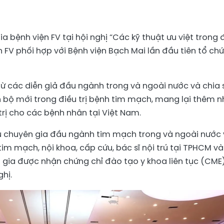
a bệnh viện FV tại hội nghị “Các kỹ thuật ưu việt trong 
n FV phối hợp với Bệnh viện Bạch Mai lần đầu tiên tổ chứ
 từ các diễn giả đầu ngành trong và ngoài nước và chia 
 bộ mới trong điều trị bệnh tim mạch, mang lại thêm n
trị cho các bệnh nhân tại Việt Nam.
ều chuyên gia đầu ngành tim mạch trong và ngoài nước 
tim mạch, nội khoa, cấp cứu, bác sĩ nội trú tại TPHCM và
m gia được nhận chứng chỉ đào tạo y khoa liên tục (CME
hị.