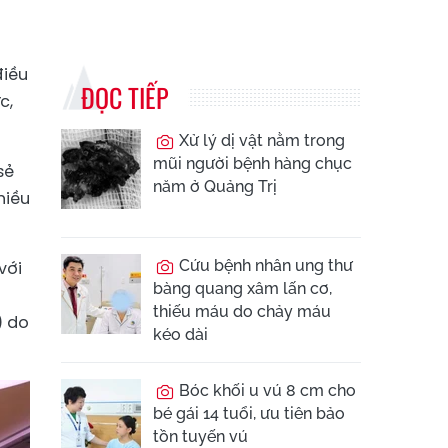
điều
ĐỌC TIẾP
c,
Xử lý dị vật nằm trong
mũi người bệnh hàng chục
sẻ
năm ở Quảng Trị
hiều
Cứu bệnh nhân ung thư
với
bàng quang xâm lấn cơ,
thiếu máu do chảy máu
) do
kéo dài
Bóc khối u vú 8 cm cho
bé gái 14 tuổi, ưu tiên bảo
tồn tuyến vú