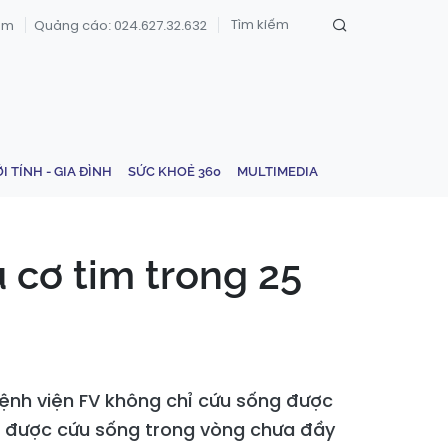
om
Quảng cáo: 024.627.32.632
ỚI TÍNH - GIA ĐÌNH
SỨC KHOẺ 360
MULTIMEDIA
 cơ tim trong 25
bệnh viện FV không chỉ cứu sống được
m được cứu sống trong vòng chưa đầy