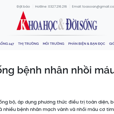
Đặt báo
Hotline: 0327.216.216
Email: toasoan@gmail.c
SỐNG 247
THỊ TRƯỜNG
MÔI TRƯỜNG
PHẢN BIỆN & BẠN ĐỌC
GI
ống bệnh nhân nhồi máu
ồng bộ, áp dụng phương thức điều trị toàn diện, 
mà nhiều bệnh nhân mạch vành và nhồi máu cơ ti