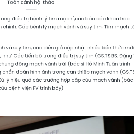
Toàn cảnh hội thảo.
trong điều trị bệnh lý tim mạch",các báo cáo khoa học
ần chính: Các bệnh lý mạch vành và suy tim; Tim mạch 
 và suy tim, các diễn giả cập nhật nhiều kiến thức mớ
 như: Các tiến bộ trong điều trị suy tim (GS.TS.BS. Đặng
 chung động mạch vành trái (bác sĩ Hồ Minh Tuấn trình
ằng chẩn đoán hình ảnh trong can thiệp mạch vành (GS.TS
Xử lý hiệu quả các trường hợp cấp cứu mạch vành (bác 
ứu bệnh viện FV trình bày).