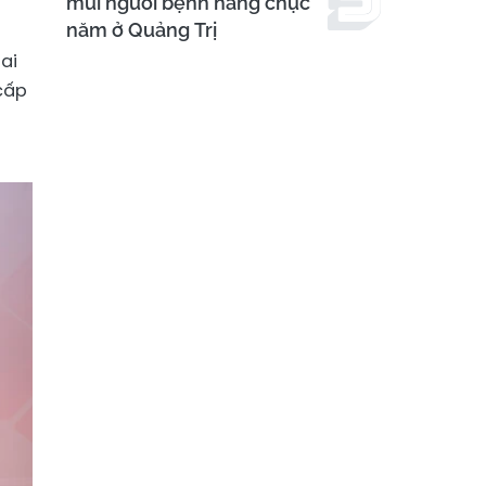
mũi người bệnh hàng chục
năm ở Quảng Trị
ai
cấp