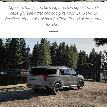
Ngoài ra, hãng cũng bổ sung màu sơn ngoại thất mới
Iceberg Green dành cho các phiên bản EX, SX và SX
Prestige, đồng thời loại bỏ màu Flare Red khỏi danh mục
tùy chọn.