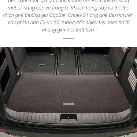
Bên cạnh mức giá gần như không đổi, Kia cũng bổ sung
một số nâng cấp về trang bị. Khách hàng nay có thể lựa
chọn ghế thương gia Captain Chairs ở hàng ghế thứ hai trên
các phiên bản EX và SX, mang đến nhiều tùy chọn bố trí
không gian nội thất hơn.