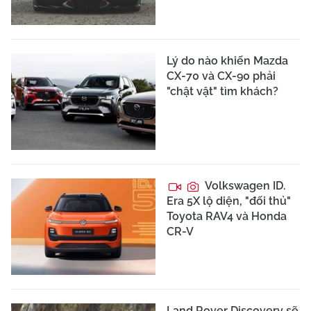
Lý do nào khiến Mazda
CX-70 và CX-90 phải
"chật vật" tìm khách?
Volkswagen ID.
Era 5X lộ diện, "đối thủ"
Toyota RAV4 và Honda
CR-V
Land Rover Discovery sẽ