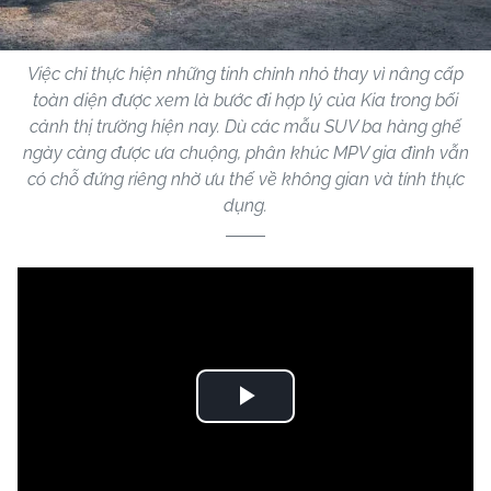
Việc chỉ thực hiện những tinh chỉnh nhỏ thay vì nâng cấp
toàn diện được xem là bước đi hợp lý của Kia trong bối
cảnh thị trường hiện nay. Dù các mẫu SUV ba hàng ghế
ngày càng được ưa chuộng, phân khúc MPV gia đình vẫn
có chỗ đứng riêng nhờ ưu thế về không gian và tính thực
dụng.
Play
Video