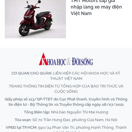
TMT Motors sắp gia
nhập làng xe máy điện
Việt Nam
CƠ QUAN CHỦ QUẢN:
LIÊN HIỆP CÁC HỘI KHOA HỌC VÀ KỸ
THUẬT VIỆT NAM
TRANG THÔNG TIN ĐIỆN TỬ TỔNG HỢP CỦA BÁO TRI THỨC VÀ
CUỘC SỐNG
Giấy phép số 113/GP-TTĐT do Cục Phát thanh, truyền hình và Thông
tin điện tử - Bộ Thông tin và Truyền thông cấp ngày 08/07/2021
Tổng Biên tập:
Nhà báo Nguyễn Thị Mai Hương
Tòa soạn:
Số 70 Trần Hưng Đạo, phường Cửa Nam, Hà Nội
VPĐD tại TP.HCM:
590/24 Phan Văn Trị, phường Hạnh Thông, Thành