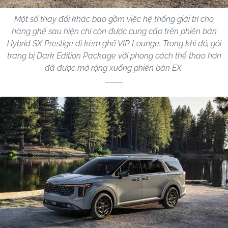
Một số thay đổi khác bao gồm việc hệ thống giải trí cho
hàng ghế sau hiện chỉ còn được cung cấp trên phiên bản
Hybrid SX Prestige đi kèm ghế VIP Lounge. Trong khi đó, gói
trang bị Dark Edition Package với phong cách thể thao hơn
đã được mở rộng xuống phiên bản EX.