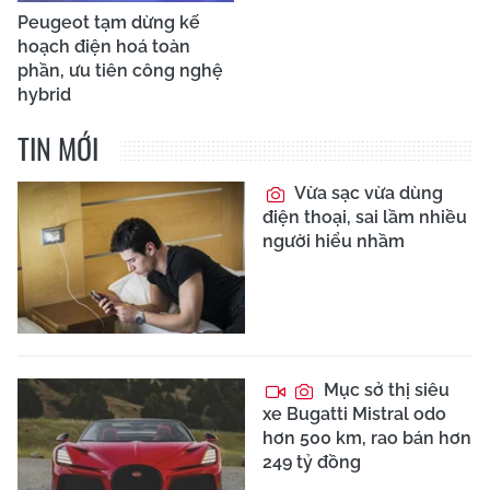
Peugeot tạm dừng kế
hoạch điện hoá toàn
phần, ưu tiên công nghệ
hybrid
TIN MỚI
Vừa sạc vừa dùng
điện thoại, sai lầm nhiều
người hiểu nhầm
Mục sở thị siêu
xe Bugatti Mistral odo
hơn 500 km, rao bán hơn
249 tỷ đồng