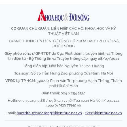
CƠ QUAN CHỦ QUẢN:
LIÊN HIỆP CÁC HỘI KHOA HỌC VÀ KỸ
THUẬT VIỆT NAM
TRANG THÔNG TIN ĐIỆN TỬ TỔNG HỢP CỦA BÁO TRI THỨC VÀ
CUỘC SỐNG
Giấy phép số 113/GP-TTĐT do Cục Phát thanh, truyền hình và Thông
tin điện tử - Bộ Thông tin và Truyền thông cấp ngày 08/07/2021
Tổng Biên tập:
Nhà báo Nguyễn Thị Mai Hương
Tòa soạn:
Số 70 Trần Hưng Đạo, phường Cửa Nam, Hà Nội
VPĐD tại TP.HCM:
590/24 Phan Văn Trị, phường Hạnh Thông, Thành
phố Hồ Chí Minh
Điện thoại:
024 6 254 3519
Hotline:
035 249 5588 / 096 523 7756 (Toà soạn Hà Nội) / 091 122
1222 (VPĐD TPHCM)
Email:
baotrithuccuocsong@kienthuc.net.vn
-
tkts@kienthuc.net.vn