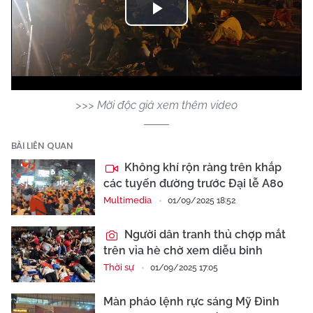
Play
Video
>>> Mời độc giả xem thêm video
BÀI LIÊN QUAN
Không khí rộn ràng trên khắp
các tuyến đường trước Đại lễ A80
Multimedia
01/09/2025 18:52
Người dân tranh thủ chợp mắt
trên vỉa hè chờ xem diễu binh
Thời sự
01/09/2025 17:05
Màn pháo lệnh rực sáng Mỹ Đình