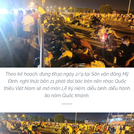
Theo kế hoạch, đúng 6h30 ngày 2/9 tại Sân vận động Mỹ
Đình, nghi thức bắn 21 phát đại bác trên nền nhạc Quốc
thiều Việt Nam sẽ mở màn Lễ kỷ niệm, diễu binh, diễu hành
80 năm Quốc khánh.