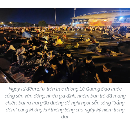
Ngay từ đêm 1/9, trên trục đường Lê Quang Đạo trước
cổng sân vận động, nhiều gia đình, nhóm bạn trẻ đã mang
chiếu, bạt ra trải giữa đường để nghỉ ngơi, sẵn sàng "trắng
đêm" cùng không khí thiêng liêng của ngày kỷ niệm trọng
đại.