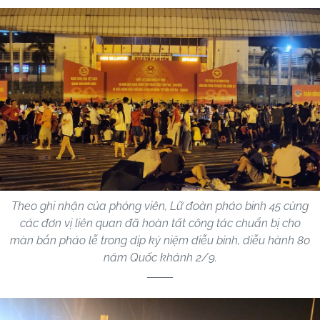
Theo ghi nhận của phóng viên, Lữ đoàn pháo binh 45 cùng
các đơn vị liên quan đã hoàn tất công tác chuẩn bị cho
màn bắn pháo lễ trong dịp kỷ niệm diễu binh, diễu hành 80
năm Quốc khánh 2/9.