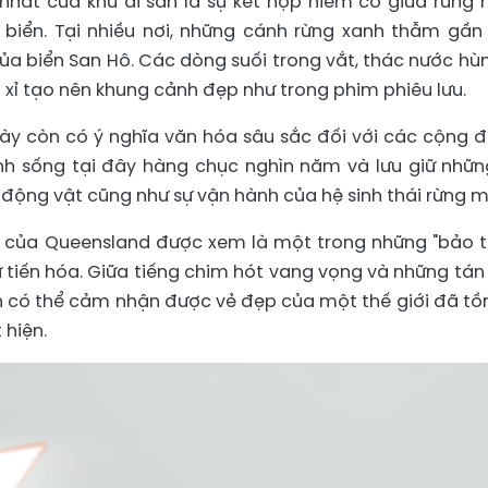
hất của khu di sản là sự kết hợp hiếm có giữa rừng
 biển. Tại nhiều nơi, những cánh rừng xanh thẫm gần
của biển San Hô. Các dòng suối trong vắt, thác nước hùn
xỉ tạo nên khung cảnh đẹp như trong phim phiêu lưu.
 này còn có ý nghĩa văn hóa sâu sắc đối với các cộng 
nh sống tại đây hàng chục nghìn năm và lưu giữ những
, động vật cũng như sự vận hành của hệ sinh thái rừng 
t của Queensland được xem là một trong những "bảo 
ử tiến hóa. Giữa tiếng chim hót vang vọng và những tán
ch có thể cảm nhận được vẻ đẹp của một thế giới đã tồn
 hiện.