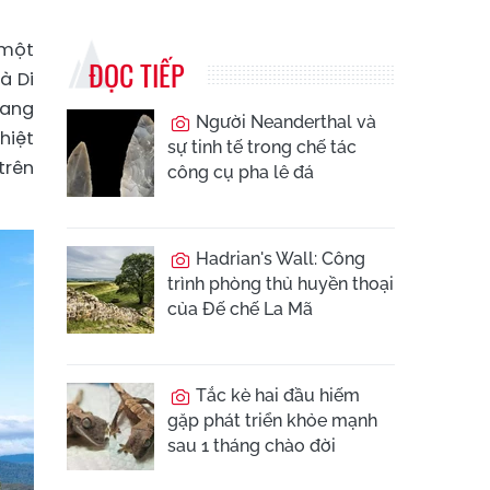
 một
ĐỌC TIẾP
à Di
bang
Người Neanderthal và
hiệt
sự tinh tế trong chế tác
trên
công cụ pha lê đá
Hadrian's Wall: Công
trình phòng thủ huyền thoại
của Đế chế La Mã
Tắc kè hai đầu hiếm
gặp phát triển khỏe mạnh
sau 1 tháng chào đời