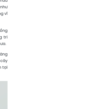
 mưa
 như
g vĩ
đồng
 tri
mưa.
tàng
 cây
 tại