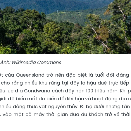
Ảnh: Wikimedia Commons
t của Queensland trở nên đặc biệt là tuổi đời đáng 
ho rằng nhiều khu rừng tại đây là hậu duệ trực tiếp
êu lục địa Gondwana cách đây hơn 100 triệu năm. Khi 
giới đã biến mất do biến đổi khí hậu và hoạt động địa c
hiều dòng thực vật nguyên thủy. Đi bộ dưới những tán
 vào một cỗ máy thời gian đưa du khách trở về thời