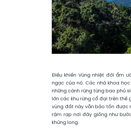
Điều khiến Vùng nhiệt đới ẩm ướ
ngạc của nó. Các nhà khoa học c
những cánh rừng từng bao phủ si
lớn các khu rừng cổ đại trên thế 
vùng đất này vẫn bảo tồn được n
rậm rạp nơi đây giống như bước
khủng long.