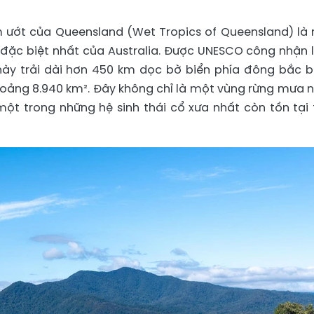
ẩm ướt của Queensland (Wet Tropics of Queensland) là
 đặc biệt nhất của Australia. Được UNESCO công nhận l
 này trải dài hơn 450 km dọc bờ biển phía đông bắc 
hoảng 8.940 km². Đây không chỉ là một vùng rừng mưa n
t trong những hệ sinh thái cổ xưa nhất còn tồn tại 