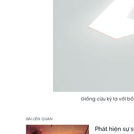
Giống cừu kỳ lạ với b
BÀI LIÊN QUAN
Phát hiện sự 