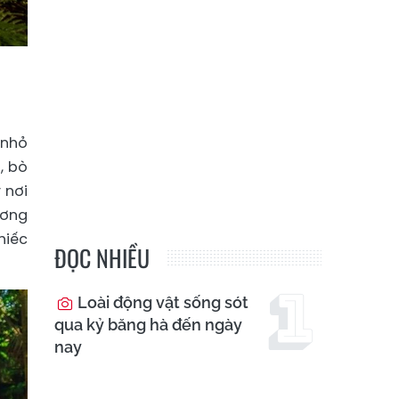
 nhỏ
, bò
 nơi
ương
hiếc
ĐỌC NHIỀU
Loài động vật sống sót
qua kỷ băng hà đến ngày
nay