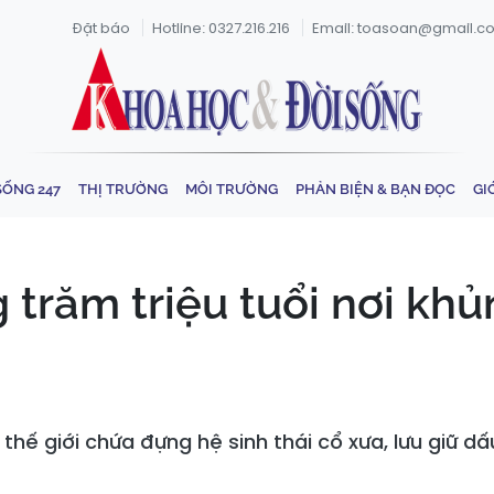
Đặt báo
Hotline: 0327.216.216
Email: toasoan@gmail.c
SỐNG 247
THỊ TRƯỜNG
MÔI TRƯỜNG
PHẢN BIỆN & BẠN ĐỌC
GI
trăm triệu tuổi nơi kh
thế giới chứa đựng hệ sinh thái cổ xưa, lưu giữ dấ