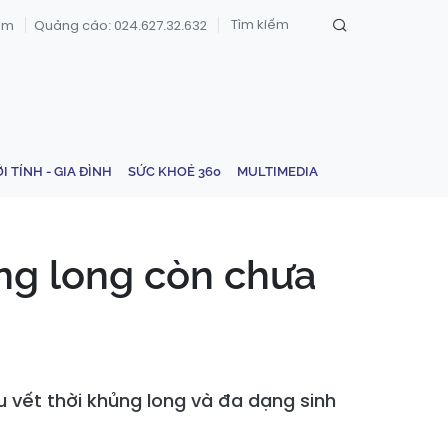
om
Quảng cáo: 024.627.32.632
ỚI TÍNH - GIA ĐÌNH
SỨC KHOẺ 360
MULTIMEDIA
ủng long còn chưa
u vết thời khủng long và đa dạng sinh