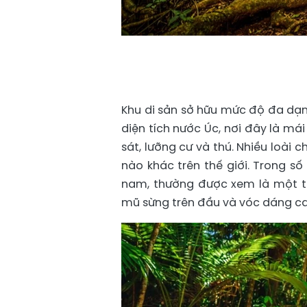
Khu di sản sở hữu mức độ đa dạn
diện tích nước Úc, nơi đây là má
sát, lưỡng cư và thú. Nhiều loài c
nào khác trên thế giới. Trong s
nam, thường được xem là một tr
mũ sừng trên đầu và vóc dáng cao 