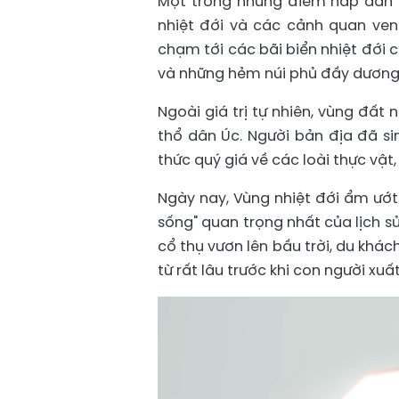
Một trong những điểm hấp dẫn n
nhiệt đới và các cảnh quan ven
chạm tới các bãi biển nhiệt đới 
và những hẻm núi phủ đầy dương 
Ngoài giá trị tự nhiên, vùng đất
thổ dân Úc. Người bản địa đã si
thức quý giá về các loài thực vật
Ngày nay, Vùng nhiệt đới ẩm ướ
sống" quan trọng nhất của lịch s
cổ thụ vươn lên bầu trời, du khá
từ rất lâu trước khi con người xuất