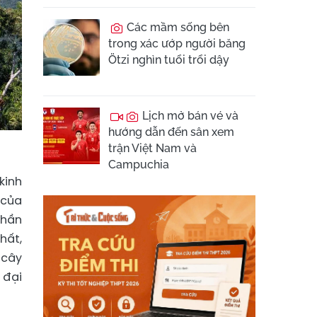
Các mầm sống bên
trong xác ướp người băng
Ötzi nghìn tuổi trổi dậy
Lịch mở bán vé và
hướng dẫn đến sân xem
trận Việt Nam và
Campuchia
kinh
 của
phần
hất,
 cây
 đại