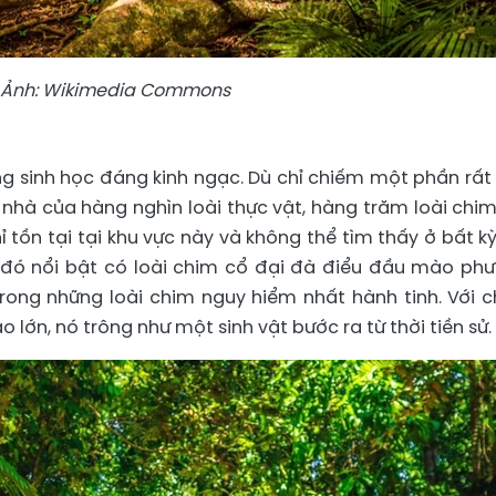
Ảnh: Wikimedia Commons
g sinh học đáng kinh ngạc. Dù chỉ chiếm một phần rất
i nhà của hàng nghìn loài thực vật, hàng trăm loài chim
hỉ tồn tại tại khu vực này và không thể tìm thấy ở bất kỳ
ố đó nổi bật có loài chim cổ đại đà điểu đầu mào ph
ong những loài chim nguy hiểm nhất hành tinh. Với c
lớn, nó trông như một sinh vật bước ra từ thời tiền sử.