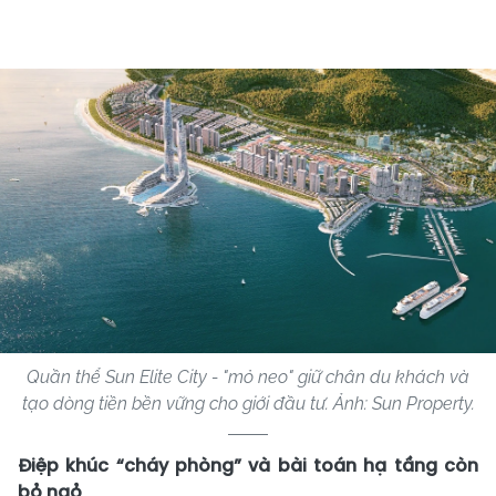
Quần thể Sun Elite City - "mỏ neo" giữ chân du khách và
tạo dòng tiền bền vững cho giới đầu tư. Ảnh: Sun Property.
Điệp khúc “cháy phòng” và bài toán hạ tầng còn
bỏ ngỏ