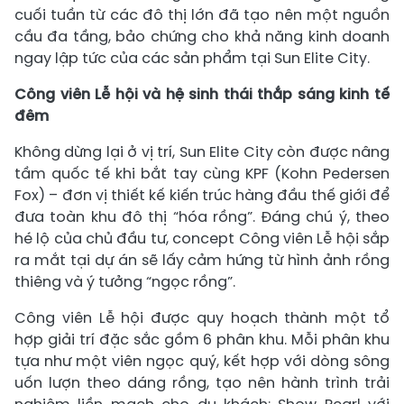
cuối tuần từ các đô thị lớn đã tạo nên một nguồn
cầu đa tầng, bảo chứng cho khả năng kinh doanh
ngay lập tức của các sản phẩm tại Sun Elite City.
Công viên Lễ hội và hệ sinh thái thắp sáng kinh tế
đêm
Không dừng lại ở vị trí, Sun Elite City còn được nâng
tầm quốc tế khi bắt tay cùng KPF (Kohn Pedersen
Fox) – đơn vị thiết kế kiến trúc hàng đầu thế giới để
đưa toàn khu đô thị “hóa rồng”. Đáng chú ý, theo
hé lộ của chủ đầu tư, concept Công viên Lễ hội sắp
ra mắt tại dự án sẽ lấy cảm hứng từ hình ảnh rồng
thiêng và ý tưởng “ngọc rồng”.
Công viên Lễ hội được quy hoạch thành một tổ
hợp giải trí đặc sắc gồm 6 phân khu. Mỗi phân khu
tựa như một viên ngọc quý, kết hợp với dòng sông
uốn lượn theo dáng rồng, tạo nên hành trình trải