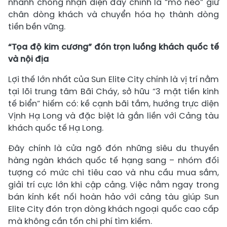
nhanh chóng nhận diện đây chính là “mỏ neo” giữ
chân dòng khách và chuyển hóa họ thành dòng
tiền bền vững.
“Tọa độ kim cương” đón trọn luồng khách quốc tế
và nội địa
Lợi thế lớn nhất của Sun Elite City chính là vị trí nằm
tại lõi trung tâm Bãi Cháy, sở hữu “3 mặt tiền kinh
tế biển” hiếm có: kề cạnh bãi tắm, hướng trực diện
Vịnh Hạ Long và đặc biệt là gắn liền với Cảng tàu
khách quốc tế Hạ Long.
Đây chính là cửa ngõ đón những siêu du thuyền
hàng ngàn khách quốc tế hạng sang – nhóm đối
tượng có mức chi tiêu cao và nhu cầu mua sắm,
giải trí cực lớn khi cập cảng. Việc nằm ngay trong
bán kính kết nối hoàn hảo với cảng tàu giúp Sun
Elite City đón trọn dòng khách ngoại quốc cao cấp
mà không cần tốn chi phí tìm kiếm.