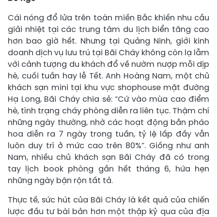
Cái nóng đổ lửa trên toàn miền Bắc khiến nhu cầu
giải nhiệt tại các trung tâm du lịch biển tăng cao
hơn bao giờ hết. Nhưng tại Quảng Ninh, giới kinh
doanh dịch vụ lưu trú tại Bãi Cháy không còn lạ lẫm
với cảnh tượng du khách đổ về nườm nượp mỗi dịp
hè, cuối tuần hay lễ Tết. Anh Hoàng Nam, một chủ
khách sạn mini tại khu vực shophouse mặt đường
Hạ Long, Bãi Cháy chia sẻ: “Cứ vào mùa cao điểm
hè, tình trạng cháy phòng diễn ra liên tục. Thậm chí
những ngày thường, nhờ các hoạt động bắn pháo
hoa diễn ra 7 ngày trong tuần, tỷ lệ lấp đầy vẫn
luôn duy trì ở mức cao trên 80%”. Giống như anh
Nam, nhiều chủ khách sạn Bãi Cháy đã có trong
tay lịch book phòng gần hết tháng 6, hứa hẹn
những ngày bận rộn tất tả.
Thực tế, sức hút của Bãi Cháy là kết quả của chiến
lược đầu tư bài bản hơn một thập kỷ qua của địa