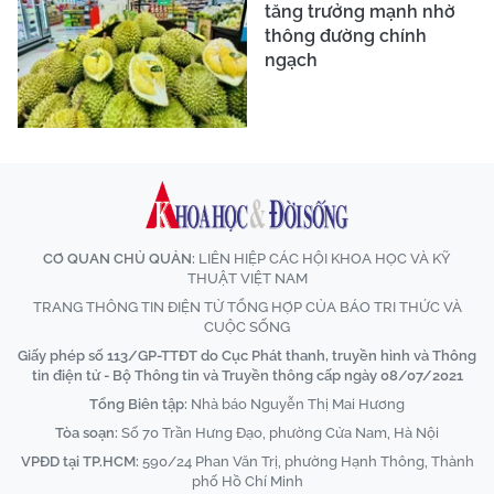
tăng trưởng mạnh nhờ
thông đường chính
ngạch
CƠ QUAN CHỦ QUẢN:
LIÊN HIỆP CÁC HỘI KHOA HỌC VÀ KỸ
THUẬT VIỆT NAM
TRANG THÔNG TIN ĐIỆN TỬ TỔNG HỢP CỦA BÁO TRI THỨC VÀ
CUỘC SỐNG
Giấy phép số 113/GP-TTĐT do Cục Phát thanh, truyền hình và Thông
tin điện tử - Bộ Thông tin và Truyền thông cấp ngày 08/07/2021
Tổng Biên tập:
Nhà báo Nguyễn Thị Mai Hương
Tòa soạn:
Số 70 Trần Hưng Đạo, phường Cửa Nam, Hà Nội
VPĐD tại TP.HCM:
590/24 Phan Văn Trị, phường Hạnh Thông, Thành
phố Hồ Chí Minh