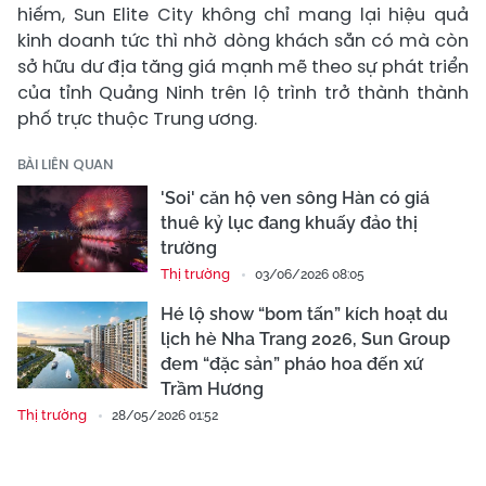
hiếm, Sun Elite City không chỉ mang lại hiệu quả
kinh doanh tức thì nhờ dòng khách sẵn có mà còn
sở hữu dư địa tăng giá mạnh mẽ theo sự phát triển
của tỉnh Quảng Ninh trên lộ trình trở thành thành
phố trực thuộc Trung ương.
BÀI LIÊN QUAN
'Soi' căn hộ ven sông Hàn có giá
thuê kỷ lục đang khuấy đảo thị
trường
Thị trường
03/06/2026 08:05
Hé lộ show “bom tấn” kích hoạt du
lịch hè Nha Trang 2026, Sun Group
đem “đặc sản” pháo hoa đến xứ
Trầm Hương
Thị trường
28/05/2026 01:52