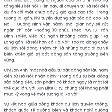
tỉnh phía Bắc cũng là nguồn cầu ổn định nhờ hạ
tầng siêu kết nối. Hiện nay, di chuyển từ Hà Nội đến
dự án chỉ mất chưa đầy 2 giờ qua cao tốc. Trong
tương lai gần, khi tuyến đường sắt tốc độ cao Hà
Nội - Quảng Ninh vận hành, thời gian này sẽ rút
ngắn chỉ còn khoảng 30 phút. Theo PGS.TS Trần
Đình Thiên, việc rút ngắn khoảng cách giúp “Hạ
Long gần Hà Nội hơn cả Hà Nội”, tạo ra dòng chảy
du lịch sôi động, thậm chí là những cuộc di cư về
biển khiến giá trị bất động sản tăng trưởng bền
vững.
Chị Lan Anh, một nhà đầu tư bất động sản lâu năm
đến từ Hà Nội, nhận định: “Trong đầu tư bất động
sản dòng tiền, sản phẩm có khách ngay là một lợi
thế cực lớn. Với Sun Elite City, chúng tôi không phải
mua kỳ vọng về một tương lai xa vời”.
Sự kết hợp giữa dòng khách du lịch truyền thống,
khách quốc tế đường biển và khách nghỉ dưỡng