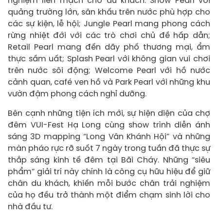
nghiệm liền mạch cho du khách: Show Pearl với
quảng trường lớn, sân khấu trên nước phù hợp cho
các sự kiện, lễ hội; Jungle Pearl mang phong cách
rừng nhiệt đới với các trò chơi chủ đề hấp dẫn;
Retail Pearl mang đến dãy phố thương mại, ẩm
thực sầm uất; Splash Pearl với không gian vui chơi
trên nước sôi động; Welcome Pearl với hồ nước
cảnh quan, café ven hồ và Park Pearl với những khu
vườn đậm phong cách nghỉ dưỡng.
Bên cạnh những tiện ích mới, sự hiện diện của chợ
đêm VUI-Fest Hạ Long cùng show trình diễn ánh
sáng 3D mapping “Long Vân Khánh Hội” và những
màn pháo rực rỡ suốt 7 ngày trong tuần đã thực sự
thắp sáng kinh tế đêm tại Bãi Cháy. Những “siêu
phẩm” giải trí này chính là công cụ hữu hiệu để giữ
chân du khách, khiến mỗi bước chân trải nghiệm
của họ đều trở thành một điểm chạm sinh lời cho
nhà đầu tư.