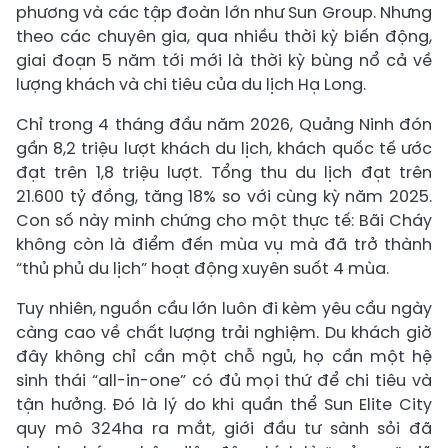
phương và các tập đoàn lớn như Sun Group. Nhưng
theo các chuyên gia, qua nhiều thời kỳ biến động,
giai đoạn 5 năm tới mới là thời kỳ bùng nổ cả về
lượng khách và chi tiêu của du lịch Hạ Long.
Chỉ trong 4 tháng đầu năm 2026, Quảng Ninh đón
gần 8,2 triệu lượt khách du lịch, khách quốc tế ước
đạt trên 1,8 triệu lượt. Tổng thu du lịch đạt trên
21.600 tỷ đồng, tăng 18% so với cùng kỳ năm 2025.
Con số này minh chứng cho một thực tế: Bãi Cháy
không còn là điểm đến mùa vụ mà đã trở thành
“thủ phủ du lịch” hoạt động xuyên suốt 4 mùa.
Tuy nhiên, nguồn cầu lớn luôn đi kèm yêu cầu ngày
càng cao về chất lượng trải nghiệm. Du khách giờ
đây không chỉ cần một chỗ ngủ, họ cần một hệ
sinh thái “all-in-one” có đủ mọi thứ để chi tiêu và
tận hưởng. Đó là lý do khi quần thể Sun Elite City
quy mô 324ha ra mắt, giới đầu tư sành sỏi đã